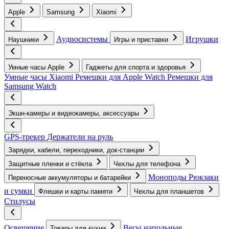
Apple
Samsung
Xiaomi
Аудиосистемы
Игрушки
Наушники
Игры и приставки
Умные часы Apple
Гаджеты для спорта и здоровья
Умные часы Xiaomi
Ремешки для Apple Watch
Ремешки для
Samsung Watch
Экшн-камеры и видеокамеры, аксессуары
GPS-трекер
Держатели на руль
Зарядки, кабели, переходники, док-станции
Защитные пленки и стёкла
Чехлы для телефона
Моноподы
Рюкзаки
Переносные аккумуляторы и батарейки
и сумки
Флешки и карты памяти
Чехлы для планшетов
Стилусы
Освещение
Весы напольные
Товары для кухни