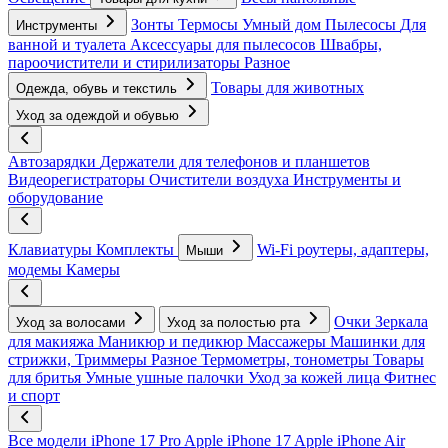
Зонты
Термосы
Умный дом
Пылесосы
Для
Инструменты
ванной и туалета
Аксессуары для пылесосов
Швабры,
пароочистители и стирилизаторы
Разное
Товары для животных
Одежда, обувь и текстиль
Уход за одеждой и обувью
Автозарядки
Держатели для телефонов и планшетов
Видеорегистраторы
Очистители воздуха
Инструменты и
оборудование
Клавиатуры
Комплекты
Wi-Fi роутеры, адаптеры,
Мыши
модемы
Камеры
Очки
Зеркала
Уход за волосами
Уход за полостью рта
для макияжа
Маникюр и педикюр
Массажеры
Машинки для
стрижки, Триммеры
Разное
Термометры, тонометры
Товары
для бритья
Умные ушные палочки
Уход за кожей лица
Фитнес
и спорт
Все модели
iPhone 17 Pro
Apple iPhone 17
Apple iPhone Air