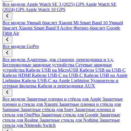
Все модели
Apple Watch SE 3 (2025) GPS
Apple Watch SE
(2024) GPS
Apple Watch 10 GPS
Все модели
Умный браслет Xiaomi Mi Smart Band 10
Умный
браслет Xiaomi Smart Band 9 Active
Фитнес-браслет Google
Fitbit Air
Все модели
GoPro
Все модели
Адаптеры, док станции, переходники и т.д.
Беспроводные зарядные устройства
Сетевые зарядные
устройства
Кабели USB на MicroUSB
Кабели USB на USB-C
Кабели HDMI
Кабели USB-C на USB-C
Кабели USB на Apple
Lightning
Кабели USB-C на Apple Lightning
Удлинители и
сетевые фильтры
Кабели и переходники AUX
Все модели
Защитные пленки и стёкла для Apple
Защитные
пленки и стекла для Xiaomi
Защитные пленки и стёкла для
Samsung
Защитные стёкла для Sony
Защитные пленки и
стекла для OnePlus
Защитные стекла для Google
Защитные
стекла для Realme
Защитные стекла для Nothing
Защитные
стекла для Nintendo Switch