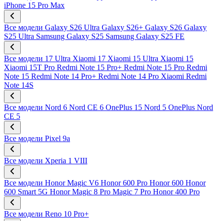
iPhone 15 Pro Max
Все модели
Galaxy S26 Ultra
Galaxy S26+
Galaxy S26
Galaxy
S25 Ultra
Samsung Galaxy S25
Samsung Galaxy S25 FE
Все модели
17 Ultra
Xiaomi 17
Xiaomi 15 Ultra
Xiaomi 15
Xiaomi 15T Pro
Redmi Note 15 Pro+
Redmi Note 15 Pro
Redmi
Note 15
Redmi Note 14 Pro+
Redmi Note 14 Pro
Xiaomi Redmi
Note 14S
Все модели
Nord 6
Nord CE 6
OnePlus 15
Nord 5
OnePlus Nord
CE 5
Все модели
Pixel 9a
Все модели
Xperia 1 VIII
Все модели
Honor Magic V6
Honor 600 Pro
Honor 600
Honor
600 Smart 5G
Honor Magic 8 Pro
Magic 7 Pro
Honor 400 Pro
Все модели
Reno 10 Pro+