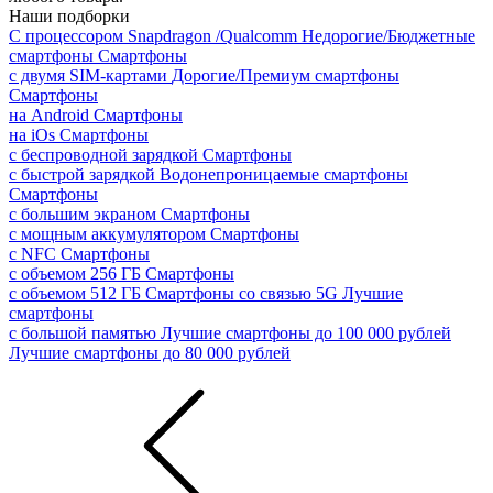
Наши подборки
С процессором Snapdragon /Qualcomm
Недорогие/Бюджетные
смартфоны
Смартфоны
с двумя SIM-картами
Дорогие/Премиум смартфоны
Смартфоны
на Android
Смартфоны
на iOs
Смартфоны
с беспроводной зарядкой
Смартфоны
с быстрой зарядкой
Водонепроницаемые смартфоны
Смартфоны
с большим экраном
Смартфоны
с мощным аккумулятором
Смартфоны
с NFC
Смартфоны
с объемом 256 ГБ
Смартфоны
с объемом 512 ГБ
Смартфоны со связью 5G
Лучшие
смартфоны
с большой памятью
Лучшие смартфоны до 100 000 рублей
Лучшие смартфоны до 80 000 рублей