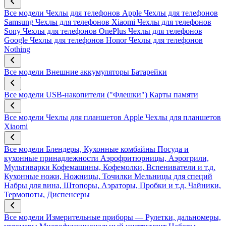
Все модели
Чехлы для телефонов Apple
Чехлы для телефонов
Samsung
Чехлы для телефонов Xiaomi
Чехлы для телефонов
Sony
Чехлы для телефонов OnePlus
Чехлы для телефонов
Google
Чехлы для телефонов Honor
Чехлы для телефонов
Nothing
Все модели
Внешние аккумуляторы
Батарейки
Все модели
USB-накопители ("Флешки")
Карты памяти
Все модели
Чехлы для планшетов Apple
Чехлы для планшетов
Xiaomi
Все модели
Блендеры, Кухонные комбайны
Посуда и
кухонные принадлежности
Аэрофритюрницы, Аэрогрили,
Мультиварки
Кофемашины, Кофемолки, Вспениватели и т.д.
Кухонные ножи, Ножницы, Точилки
Мельницы для специй
Набры для вина, Штопоры, Аэраторы, Пробки и т.д.
Чайники,
Термопоты, Диспенсеры
Все модели
Измерительные приборы — Рулетки, дальномеры,