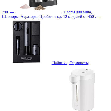
790 .—
Набры для вина,
Штопоры, Аэраторы, Пробки и т.д.
12 моделей
от 450 .—
Чайники, Термопоты,