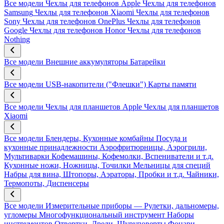
Все модели
Чехлы для телефонов Apple
Чехлы для телефонов
Samsung
Чехлы для телефонов Xiaomi
Чехлы для телефонов
Sony
Чехлы для телефонов OnePlus
Чехлы для телефонов
Google
Чехлы для телефонов Honor
Чехлы для телефонов
Nothing
Все модели
Внешние аккумуляторы
Батарейки
Все модели
USB-накопители ("Флешки")
Карты памяти
Все модели
Чехлы для планшетов Apple
Чехлы для планшетов
Xiaomi
Все модели
Блендеры, Кухонные комбайны
Посуда и
кухонные принадлежности
Аэрофритюрницы, Аэрогрили,
Мультиварки
Кофемашины, Кофемолки, Вспениватели и т.д.
Кухонные ножи, Ножницы, Точилки
Мельницы для специй
Набры для вина, Штопоры, Аэраторы, Пробки и т.д.
Чайники,
Термопоты, Диспенсеры
Все модели
Измерительные приборы — Рулетки, дальномеры,
угломеры
Многофункциональный инструмент
Наборы
инструментов
Отвертки, Дрели, Шуруповерты
Фонари