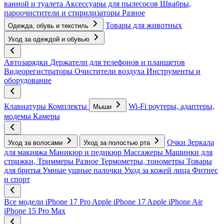
ванной и туалета
Аксессуары для пылесосов
Швабры,
пароочистители и стирилизаторы
Разное
Товары для животных
Одежда, обувь и текстиль
Уход за одеждой и обувью
Автозарядки
Держатели для телефонов и планшетов
Видеорегистраторы
Очистители воздуха
Инструменты и
оборудование
Клавиатуры
Комплекты
Wi-Fi роутеры, адаптеры,
Мыши
модемы
Камеры
Очки
Зеркала
Уход за волосами
Уход за полостью рта
для макияжа
Маникюр и педикюр
Массажеры
Машинки для
стрижки, Триммеры
Разное
Термометры, тонометры
Товары
для бритья
Умные ушные палочки
Уход за кожей лица
Фитнес
и спорт
Все модели
iPhone 17 Pro
Apple iPhone 17
Apple iPhone Air
iPhone 15 Pro Max