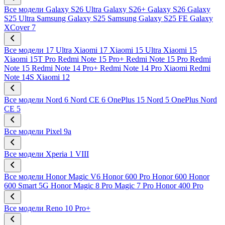
Все модели
Galaxy S26 Ultra
Galaxy S26+
Galaxy S26
Galaxy
S25 Ultra
Samsung Galaxy S25
Samsung Galaxy S25 FE
Galaxy
XCover 7
Все модели
17 Ultra
Xiaomi 17
Xiaomi 15 Ultra
Xiaomi 15
Xiaomi 15T Pro
Redmi Note 15 Pro+
Redmi Note 15 Pro
Redmi
Note 15
Redmi Note 14 Pro+
Redmi Note 14 Pro
Xiaomi Redmi
Note 14S
Xiaomi 12
Все модели
Nord 6
Nord CE 6
OnePlus 15
Nord 5
OnePlus Nord
CE 5
Все модели
Pixel 9a
Все модели
Xperia 1 VIII
Все модели
Honor Magic V6
Honor 600 Pro
Honor 600
Honor
600 Smart 5G
Honor Magic 8 Pro
Magic 7 Pro
Honor 400 Pro
Все модели
Reno 10 Pro+