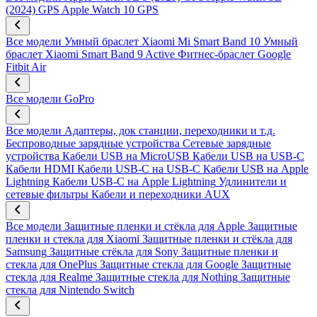
(2024) GPS
Apple Watch 10 GPS
Все модели
Умный браслет Xiaomi Mi Smart Band 10
Умный
браслет Xiaomi Smart Band 9 Active
Фитнес-браслет Google
Fitbit Air
Все модели
GoPro
Все модели
Адаптеры, док станции, переходники и т.д.
Беспроводные зарядные устройства
Сетевые зарядные
устройства
Кабели USB на MicroUSB
Кабели USB на USB-C
Кабели HDMI
Кабели USB-C на USB-C
Кабели USB на Apple
Lightning
Кабели USB-C на Apple Lightning
Удлинители и
сетевые фильтры
Кабели и переходники AUX
Все модели
Защитные пленки и стёкла для Apple
Защитные
пленки и стекла для Xiaomi
Защитные пленки и стёкла для
Samsung
Защитные стёкла для Sony
Защитные пленки и
стекла для OnePlus
Защитные стекла для Google
Защитные
стекла для Realme
Защитные стекла для Nothing
Защитные
стекла для Nintendo Switch