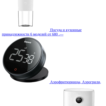
Посуда и кухонные
принадлежности
6 моделей
от 680 .—
Аэрофритюрницы, Аэрогрили,