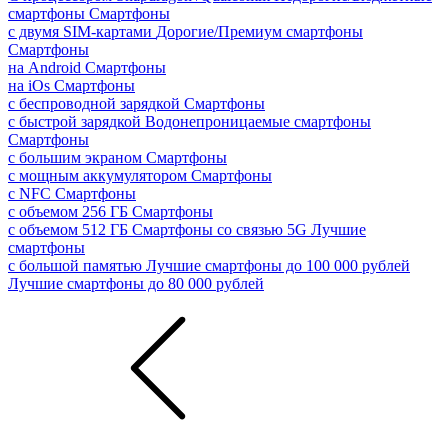
смартфоны
Смартфоны
с двумя SIM-картами
Дорогие/Премиум смартфоны
Смартфоны
на Android
Смартфоны
на iOs
Смартфоны
с беспроводной зарядкой
Смартфоны
с быстрой зарядкой
Водонепроницаемые смартфоны
Смартфоны
с большим экраном
Смартфоны
с мощным аккумулятором
Смартфоны
с NFC
Смартфоны
с объемом 256 ГБ
Смартфоны
с объемом 512 ГБ
Смартфоны со связью 5G
Лучшие
смартфоны
с большой памятью
Лучшие смартфоны до 100 000 рублей
Лучшие смартфоны до 80 000 рублей