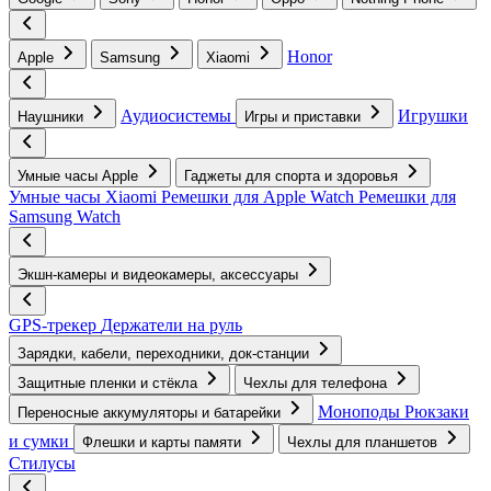
Honor
Apple
Samsung
Xiaomi
Аудиосистемы
Игрушки
Наушники
Игры и приставки
Умные часы Apple
Гаджеты для спорта и здоровья
Умные часы Xiaomi
Ремешки для Apple Watch
Ремешки для
Samsung Watch
Экшн-камеры и видеокамеры, аксессуары
GPS-трекер
Держатели на руль
Зарядки, кабели, переходники, док-станции
Защитные пленки и стёкла
Чехлы для телефона
Моноподы
Рюкзаки
Переносные аккумуляторы и батарейки
и сумки
Флешки и карты памяти
Чехлы для планшетов
Стилусы