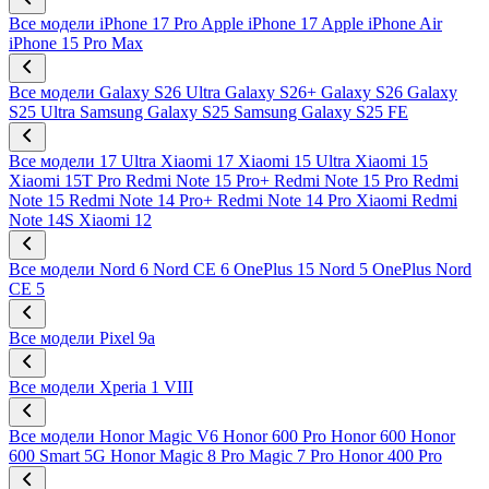
Все модели
iPhone 17 Pro
Apple iPhone 17
Apple iPhone Air
iPhone 15 Pro Max
Все модели
Galaxy S26 Ultra
Galaxy S26+
Galaxy S26
Galaxy
S25 Ultra
Samsung Galaxy S25
Samsung Galaxy S25 FE
Все модели
17 Ultra
Xiaomi 17
Xiaomi 15 Ultra
Xiaomi 15
Xiaomi 15T Pro
Redmi Note 15 Pro+
Redmi Note 15 Pro
Redmi
Note 15
Redmi Note 14 Pro+
Redmi Note 14 Pro
Xiaomi Redmi
Note 14S
Xiaomi 12
Все модели
Nord 6
Nord CE 6
OnePlus 15
Nord 5
OnePlus Nord
CE 5
Все модели
Pixel 9a
Все модели
Xperia 1 VIII
Все модели
Honor Magic V6
Honor 600 Pro
Honor 600
Honor
600 Smart 5G
Honor Magic 8 Pro
Magic 7 Pro
Honor 400 Pro