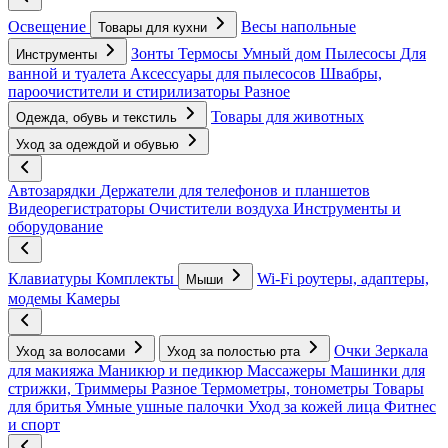
Освещение
Весы напольные
Товары для кухни
Зонты
Термосы
Умный дом
Пылесосы
Для
Инструменты
ванной и туалета
Аксессуары для пылесосов
Швабры,
пароочистители и стирилизаторы
Разное
Товары для животных
Одежда, обувь и текстиль
Уход за одеждой и обувью
Автозарядки
Держатели для телефонов и планшетов
Видеорегистраторы
Очистители воздуха
Инструменты и
оборудование
Клавиатуры
Комплекты
Wi-Fi роутеры, адаптеры,
Мыши
модемы
Камеры
Очки
Зеркала
Уход за волосами
Уход за полостью рта
для макияжа
Маникюр и педикюр
Массажеры
Машинки для
стрижки, Триммеры
Разное
Термометры, тонометры
Товары
для бритья
Умные ушные палочки
Уход за кожей лица
Фитнес
и спорт