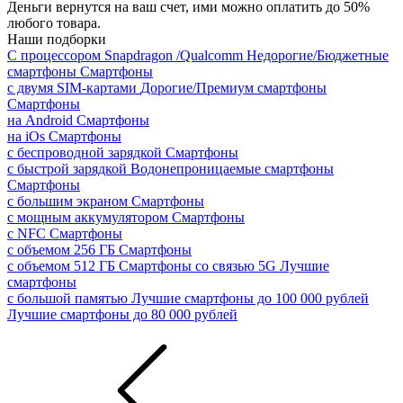
Деньги вернутся на ваш счет, ими можно оплатить до 50%
любого товара.
Наши подборки
С процессором Snapdragon /Qualcomm
Недорогие/Бюджетные
смартфоны
Смартфоны
с двумя SIM-картами
Дорогие/Премиум смартфоны
Смартфоны
на Android
Смартфоны
на iOs
Смартфоны
с беспроводной зарядкой
Смартфоны
с быстрой зарядкой
Водонепроницаемые смартфоны
Смартфоны
с большим экраном
Смартфоны
с мощным аккумулятором
Смартфоны
с NFC
Смартфоны
с объемом 256 ГБ
Смартфоны
с объемом 512 ГБ
Смартфоны со связью 5G
Лучшие
смартфоны
с большой памятью
Лучшие смартфоны до 100 000 рублей
Лучшие смартфоны до 80 000 рублей