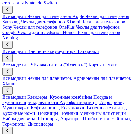
стекла для Nintendo Switch
Все модели
Чехлы для телефонов Apple
Чехлы для телефонов
Samsung
Чехлы для телефонов Xiaomi
Чехлы для телефонов
Sony
Чехлы для телефонов OnePlus
Чехлы для телефонов
Google
Чехлы для телефонов Honor
Чехлы для телефонов
Nothing
Все модели
Внешние аккумуляторы
Батарейки
Все модели
USB-накопители ("Флешки")
Карты памяти
Все модели
Чехлы для планшетов Apple
Чехлы для планшетов
Xiaomi
Все модели
Блендеры, Кухонные комбайны
Посуда и
кухонные принадлежности
Аэрофритюрницы, Аэрогрили,
Мультиварки
Кофемашины, Кофемолки, Вспениватели и т.д.
Кухонные ножи, Ножницы, Точилки
Мельницы для специй
Набры для вина, Штопоры, Аэраторы, Пробки и т.д.
Чайники,
Термопоты, Диспенсеры