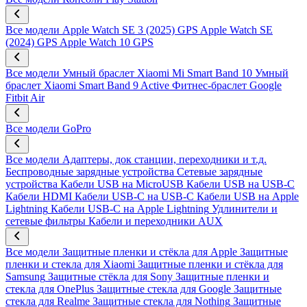
Все модели
Apple Watch SE 3 (2025) GPS
Apple Watch SE
(2024) GPS
Apple Watch 10 GPS
Все модели
Умный браслет Xiaomi Mi Smart Band 10
Умный
браслет Xiaomi Smart Band 9 Active
Фитнес-браслет Google
Fitbit Air
Все модели
GoPro
Все модели
Адаптеры, док станции, переходники и т.д.
Беспроводные зарядные устройства
Сетевые зарядные
устройства
Кабели USB на MicroUSB
Кабели USB на USB-C
Кабели HDMI
Кабели USB-C на USB-C
Кабели USB на Apple
Lightning
Кабели USB-C на Apple Lightning
Удлинители и
сетевые фильтры
Кабели и переходники AUX
Все модели
Защитные пленки и стёкла для Apple
Защитные
пленки и стекла для Xiaomi
Защитные пленки и стёкла для
Samsung
Защитные стёкла для Sony
Защитные пленки и
стекла для OnePlus
Защитные стекла для Google
Защитные
стекла для Realme
Защитные стекла для Nothing
Защитные