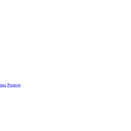
торы
Разное