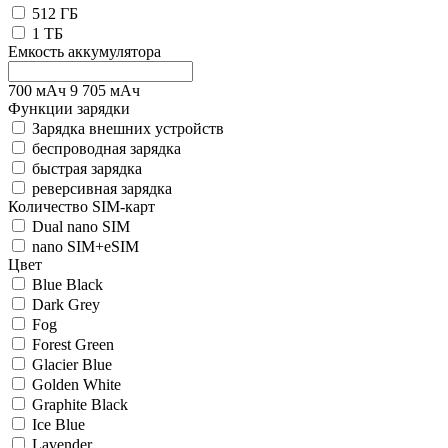
512 ГБ
1 ТБ
Емкость аккумулятора
700
мАч
9 705
мАч
Функции зарядки
Зарядка внешних устройств
беспроводная зарядка
быстрая зарядка
реверсивная зарядка
Количество SIM-карт
Dual nano SIM
nano SIM+eSIM
Цвет
Blue Black
Dark Grey
Fog
Forest Green
Glacier Blue
Golden White
Graphite Black
Ice Blue
Lavender