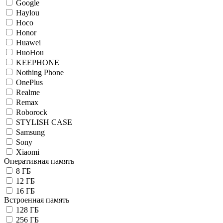
Google
Haylou
Hoco
Honor
Huawei
HuoHou
KEEPHONE
Nothing Phone
OnePlus
Realme
Remax
Roborock
STYLISH CASE
Samsung
Sony
Xiaomi
Оперативная память
8 ГБ
12 ГБ
16 ГБ
Встроенная память
128 ГБ
256 ГБ