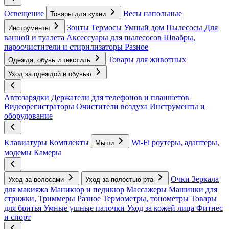
Освещение
Весы напольные
Товары для кухни
Зонты
Термосы
Умный дом
Пылесосы
Для
Инструменты
ванной и туалета
Аксессуары для пылесосов
Швабры,
пароочистители и стирилизаторы
Разное
Товары для животных
Одежда, обувь и текстиль
Уход за одеждой и обувью
Автозарядки
Держатели для телефонов и планшетов
Видеорегистраторы
Очистители воздуха
Инструменты и
оборудование
Клавиатуры
Комплекты
Wi-Fi роутеры, адаптеры,
Мыши
модемы
Камеры
Очки
Зеркала
Уход за волосами
Уход за полостью рта
для макияжа
Маникюр и педикюр
Массажеры
Машинки для
стрижки, Триммеры
Разное
Термометры, тонометры
Товары
для бритья
Умные ушные палочки
Уход за кожей лица
Фитнес
и спорт