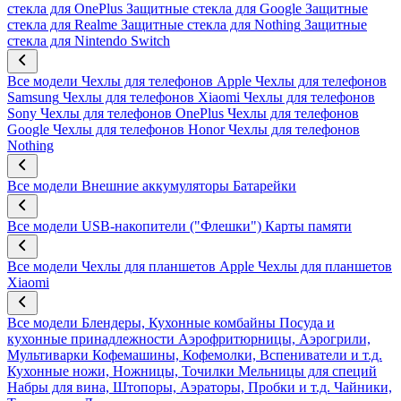
стекла для OnePlus
Защитные стекла для Google
Защитные
стекла для Realme
Защитные стекла для Nothing
Защитные
стекла для Nintendo Switch
Все модели
Чехлы для телефонов Apple
Чехлы для телефонов
Samsung
Чехлы для телефонов Xiaomi
Чехлы для телефонов
Sony
Чехлы для телефонов OnePlus
Чехлы для телефонов
Google
Чехлы для телефонов Honor
Чехлы для телефонов
Nothing
Все модели
Внешние аккумуляторы
Батарейки
Все модели
USB-накопители ("Флешки")
Карты памяти
Все модели
Чехлы для планшетов Apple
Чехлы для планшетов
Xiaomi
Все модели
Блендеры, Кухонные комбайны
Посуда и
кухонные принадлежности
Аэрофритюрницы, Аэрогрили,
Мультиварки
Кофемашины, Кофемолки, Вспениватели и т.д.
Кухонные ножи, Ножницы, Точилки
Мельницы для специй
Набры для вина, Штопоры, Аэраторы, Пробки и т.д.
Чайники,