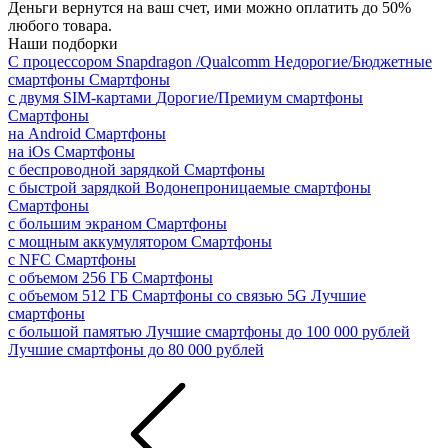
Деньги вернутся на ваш счет, ими можно оплатить до 50%
любого товара.
Наши подборки
С процессором Snapdragon /Qualcomm
Недорогие/Бюджетные
смартфоны
Смартфоны
с двумя SIM-картами
Дорогие/Премиум смартфоны
Смартфоны
на Android
Смартфоны
на iOs
Смартфоны
с беспроводной зарядкой
Смартфоны
с быстрой зарядкой
Водонепроницаемые смартфоны
Смартфоны
с большим экраном
Смартфоны
с мощным аккумулятором
Смартфоны
с NFC
Смартфоны
с объемом 256 ГБ
Смартфоны
с объемом 512 ГБ
Смартфоны со связью 5G
Лучшие
смартфоны
с большой памятью
Лучшие смартфоны до 100 000 рублей
Лучшие смартфоны до 80 000 рублей