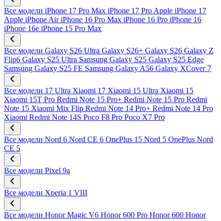
Все модели
iPhone 17 Pro Max
iPhone 17 Pro
Apple iPhone 17
Apple iPhone Air
iPhone 16 Pro Max
iPhone 16 Pro
iPhone 16
iPhone 16e
iPhone 15 Pro Max
Все модели
Galaxy S26 Ultra
Galaxy S26+
Galaxy S26
Galaxy Z
Flip6
Galaxy S25 Ultra
Samsung Galaxy S25
Galaxy S25 Edge
Samsung Galaxy S25 FE
Samsung Galaxy A56
Galaxy XCover 7
Все модели
17 Ultra
Xiaomi 17
Xiaomi 15 Ultra
Xiaomi 15
Xiaomi 15T Pro
Redmi Note 15 Pro+
Redmi Note 15 Pro
Redmi
Note 15
Xiaomi Mix Flip
Redmi Note 14 Pro+
Redmi Note 14 Pro
Xiaomi Redmi Note 14S
Poco F8 Pro
Poco X7 Pro
Все модели
Nord 6
Nord CE 6
OnePlus 15
Nord 5
OnePlus Nord
CE 5
Все модели
Pixel 9a
Все модели
Xperia 1 VIII
Все модели
Honor Magic V6
Honor 600 Pro
Honor 600
Honor