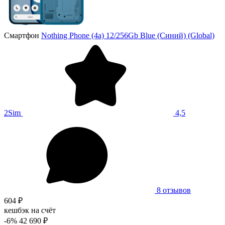
Смартфон
Nothing Phone (4a) 12/256Gb Blue (Синий) (Global)
2Sim
4,5
8 отзывов
604 ₽
кешбэк на счёт
-6%
42 690 ₽