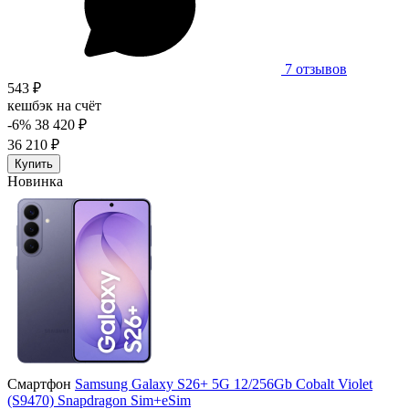
7 отзывов
543 ₽
кешбэк на счёт
-6%
38 420 ₽
36 210 ₽
Купить
Новинка
Смартфон
Samsung Galaxy S26+ 5G 12/256Gb Cobalt Violet
(S9470) Snapdragon Sim+eSim