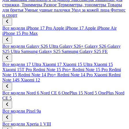
стрижки, Триммеры
Разное
Термометры, тонометры
Товары
для бритья
Умные ушные палочки
Уход за кожей лица
Фитнес
и спорт
Все модели
iPhone 17 Pro
Apple iPhone 17
Apple iPhone Air
iPhone 15 Pro Max
Все модели
Galaxy S26 Ultra
Galaxy S26+
Galaxy S26
Galaxy
S25 Ultra
Samsung Galaxy S25
Samsung Galaxy S25 FE
Все модели
17 Ultra
Xiaomi 17
Xiaomi 15 Ultra
Xiaomi 15
Xiaomi 15T Pro
Redmi Note 15 Pro+
Redmi Note 15 Pro
Redmi
Note 15
Redmi Note 14 Pro+
Redmi Note 14 Pro
Xiaomi Redmi
Note 14S
Xiaomi 12
Все модели
Nord 6
Nord CE 6
OnePlus 15
Nord 5
OnePlus Nord
CE 5
Все модели
Pixel 9a
Все модели
Xperia 1 VIII