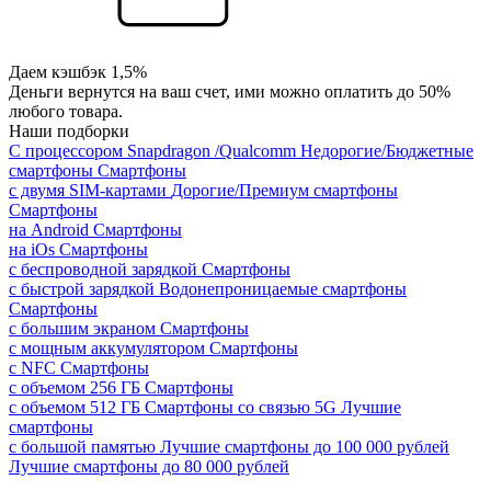
Даем кэшбэк 1,5%
Деньги вернутся на ваш счет, ими можно оплатить до 50%
любого товара.
Наши подборки
С процессором Snapdragon /Qualcomm
Недорогие/Бюджетные
смартфоны
Смартфоны
с двумя SIM-картами
Дорогие/Премиум смартфоны
Смартфоны
на Android
Смартфоны
на iOs
Смартфоны
с беспроводной зарядкой
Смартфоны
с быстрой зарядкой
Водонепроницаемые смартфоны
Смартфоны
с большим экраном
Смартфоны
с мощным аккумулятором
Смартфоны
с NFC
Смартфоны
с объемом 256 ГБ
Смартфоны
с объемом 512 ГБ
Смартфоны со связью 5G
Лучшие
смартфоны
с большой памятью
Лучшие смартфоны до 100 000 рублей
Лучшие смартфоны до 80 000 рублей