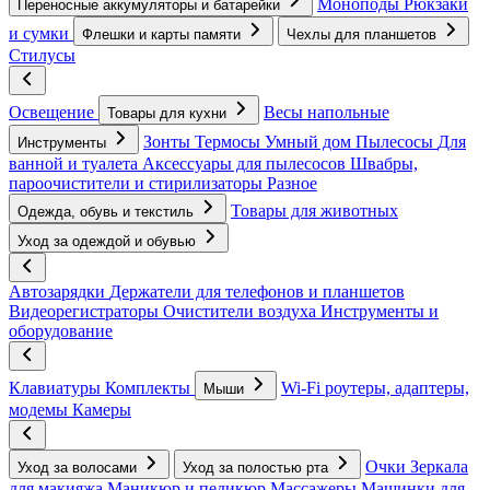
Моноподы
Рюкзаки
Переносные аккумуляторы и батарейки
и сумки
Флешки и карты памяти
Чехлы для планшетов
Стилусы
Освещение
Весы напольные
Товары для кухни
Зонты
Термосы
Умный дом
Пылесосы
Для
Инструменты
ванной и туалета
Аксессуары для пылесосов
Швабры,
пароочистители и стирилизаторы
Разное
Товары для животных
Одежда, обувь и текстиль
Уход за одеждой и обувью
Автозарядки
Держатели для телефонов и планшетов
Видеорегистраторы
Очистители воздуха
Инструменты и
оборудование
Клавиатуры
Комплекты
Wi-Fi роутеры, адаптеры,
Мыши
модемы
Камеры
Очки
Зеркала
Уход за волосами
Уход за полостью рта
для макияжа
Маникюр и педикюр
Массажеры
Машинки для