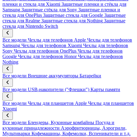
пленки и стекла для Xiaomi
Защитные пленки и стёкла для
Samsung
Защитные стёкла для Sony
Защитные пленки и
стекла для OnePlus
Защитные стекла для Google
Защитные
стекла для Realme
Защитные стекла для Nothing
Защитные
стекла для Nintendo Switch
Все модели
Чехлы для телефонов Apple
Чехлы для телефонов
Samsung
Чехлы для телефонов Xiaomi
Чехлы для телефонов
Sony
Чехлы для телефонов OnePlus
Чехлы для телефонов
Google
Чехлы для телефонов Honor
Чехлы для телефонов
Nothing
Все модели
Внешние аккумуляторы
Батарейки
Все модели
USB-накопители ("Флешки")
Карты памяти
Все модели
Чехлы для планшетов Apple
Чехлы для планшетов
Xiaomi
Все модели
Блендеры, Кухонные комбайны
Посуда и
кухонные принадлежности
Аэрофритюрницы, Аэрогрили,
Мультиварки
Кофемашины, Кофемолки, Вспениватели и т.д.