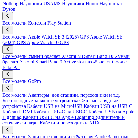
Nothing
Наушники USAMS
Наушники Honor
Наушники
Dyson
Все модели
Консоли Play Station
Все модели
Apple Watch SE 3 (2025) GPS
Apple Watch SE
(2024) GPS
Apple Watch 10 GPS
Все модели
Умный браслет Xiaomi Mi Smart Band 10
Умный
браслет Xiaomi Smart Band 9 Active
Фитнес-браслет Google
Fitbit Air
Все модели
GoPro
Все модели
Адаптеры, док станции, переходники и т.д.
Беспроводные зарядные устройства
Сетевые зарядные
устройства
Кабели USB на MicroUSB
Кабели USB на USB-C
Кабели HDMI
Кабели USB-C на USB-C
Кабели USB на Apple
Lightning
Кабели USB-C на Apple Lightning
Удлинители и
сетевые фильтры
Кабели и переходники AUX
Все модели
Защитные пленки и стёкла для Apple
Защитные