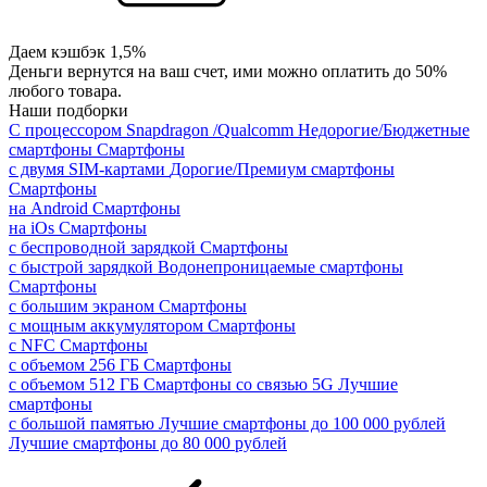
Даем кэшбэк 1,5%
Деньги вернутся на ваш счет, ими можно оплатить до 50%
любого товара.
Наши подборки
С процессором Snapdragon /Qualcomm
Недорогие/Бюджетные
смартфоны
Смартфоны
с двумя SIM-картами
Дорогие/Премиум смартфоны
Смартфоны
на Android
Смартфоны
на iOs
Смартфоны
с беспроводной зарядкой
Смартфоны
с быстрой зарядкой
Водонепроницаемые смартфоны
Смартфоны
с большим экраном
Смартфоны
с мощным аккумулятором
Смартфоны
с NFC
Смартфоны
с объемом 256 ГБ
Смартфоны
с объемом 512 ГБ
Смартфоны со связью 5G
Лучшие
смартфоны
с большой памятью
Лучшие смартфоны до 100 000 рублей
Лучшие смартфоны до 80 000 рублей