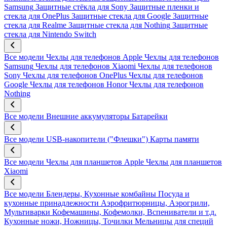
Samsung
Защитные стёкла для Sony
Защитные пленки и
стекла для OnePlus
Защитные стекла для Google
Защитные
стекла для Realme
Защитные стекла для Nothing
Защитные
стекла для Nintendo Switch
Все модели
Чехлы для телефонов Apple
Чехлы для телефонов
Samsung
Чехлы для телефонов Xiaomi
Чехлы для телефонов
Sony
Чехлы для телефонов OnePlus
Чехлы для телефонов
Google
Чехлы для телефонов Honor
Чехлы для телефонов
Nothing
Все модели
Внешние аккумуляторы
Батарейки
Все модели
USB-накопители ("Флешки")
Карты памяти
Все модели
Чехлы для планшетов Apple
Чехлы для планшетов
Xiaomi
Все модели
Блендеры, Кухонные комбайны
Посуда и
кухонные принадлежности
Аэрофритюрницы, Аэрогрили,
Мультиварки
Кофемашины, Кофемолки, Вспениватели и т.д.
Кухонные ножи, Ножницы, Точилки
Мельницы для специй