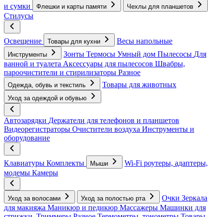
и сумки
Флешки и карты памяти
Чехлы для планшетов
Стилусы
Освещение
Весы напольные
Товары для кухни
Зонты
Термосы
Умный дом
Пылесосы
Для
Инструменты
ванной и туалета
Аксессуары для пылесосов
Швабры,
пароочистители и стирилизаторы
Разное
Товары для животных
Одежда, обувь и текстиль
Уход за одеждой и обувью
Автозарядки
Держатели для телефонов и планшетов
Видеорегистраторы
Очистители воздуха
Инструменты и
оборудование
Клавиатуры
Комплекты
Wi-Fi роутеры, адаптеры,
Мыши
модемы
Камеры
Очки
Зеркала
Уход за волосами
Уход за полостью рта
для макияжа
Маникюр и педикюр
Массажеры
Машинки для
стрижки, Триммеры
Разное
Термометры, тонометры
Товары