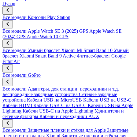
Dyson
Все модели
Консоли Play Station
Все модели
Apple Watch SE 3 (2025) GPS
Apple Watch SE
(2024) GPS
Apple Watch 10 GPS
Все модели
Умный браслет Xiaomi Mi Smart Band 10
Умный
браслет Xiaomi Smart Band 9 Active
Фитнес-браслет Google
Fitbit Air
Все модели
GoPro
Все модели
Адаптеры, док станции, переходники и т.д.
Беспроводные зарядные устройства
Сетевые зарядные
устройства
Кабели USB на MicroUSB
Кабели USB на USB-C
Кабели HDMI
Кабели USB-C на USB-C
Кабели USB на Apple
Lightning
Кабели USB-C на Apple Lightning
Удлинители и
сетевые фильтры
Кабели и переходники AUX
Все модели
Защитные пленки и стёкла для Apple
Защитные
пленки и стекла для Xiaomi
Защитные пленки и стёкла для