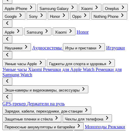
Apple iPhone
Samsung Galaxy
Xiaomi
Oneplus
Google
Sony
Honor
Oppo
Nothing Phone
Honor
Apple
Samsung
Xiaomi
Аудиосистемы
Игрушки
Наушники
Игры и приставки
Умные часы Apple
Гаджеты для спорта и здоровья
Умные часы Xiaomi
Ремешки для Apple Watch
Ремешки для
Samsung Watch
Экшн-камеры и видеокамеры, аксессуары
GPS-трекер
Держатели на руль
Зарядки, кабели, переходники, док-станции
Защитные пленки и стёкла
Чехлы для телефона
Моноподы
Рюкзаки
Переносные аккумуляторы и батарейки