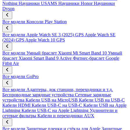
Nothing
Наушники USAMS
Наушники Honor
Наушники
Dyson
Все модели
Консоли Play Station
Все модели
Apple Watch SE 3 (2025) GPS
Apple Watch SE
(2024) GPS
Apple Watch 10 GPS
Все модели
Умный браслет Xiaomi Mi Smart Band 10
Умный
браслет Xiaomi Smart Band 9 Active
Фитнес-браслет Google
Fitbit Air
Все модели
GoPro
Все модели
Адаптеры, док станции, переходники и т.д.
Беспроводные зарядные устройства
Сетевые зарядные
устройства
Кабели USB на MicroUSB
Кабели USB на USB-C
Кабели HDMI
Кабели USB-C на USB-C
Кабели USB на Apple
Lightning
Кабели USB-C на Apple Lightning
Удлинители и
сетевые фильтры
Кабели и переходники AUX
Все модели
Защитные пленки и стёкла для Apple
Защитные