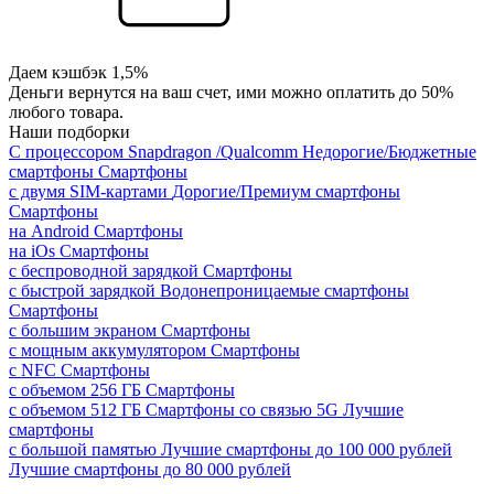
Даем кэшбэк 1,5%
Деньги вернутся на ваш счет, ими можно оплатить до 50%
любого товара.
Наши подборки
С процессором Snapdragon /Qualcomm
Недорогие/Бюджетные
смартфоны
Смартфоны
с двумя SIM-картами
Дорогие/Премиум смартфоны
Смартфоны
на Android
Смартфоны
на iOs
Смартфоны
с беспроводной зарядкой
Смартфоны
с быстрой зарядкой
Водонепроницаемые смартфоны
Смартфоны
с большим экраном
Смартфоны
с мощным аккумулятором
Смартфоны
с NFC
Смартфоны
с объемом 256 ГБ
Смартфоны
с объемом 512 ГБ
Смартфоны со связью 5G
Лучшие
смартфоны
с большой памятью
Лучшие смартфоны до 100 000 рублей
Лучшие смартфоны до 80 000 рублей