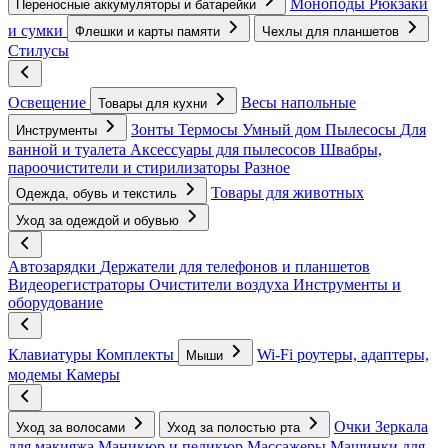
Моноподы
Рюкзаки
Переносные аккумуляторы и батарейки
и сумки
Флешки и карты памяти
Чехлы для планшетов
Стилусы
Освещение
Весы напольные
Товары для кухни
Зонты
Термосы
Умный дом
Пылесосы
Для
Инструменты
ванной и туалета
Аксессуары для пылесосов
Швабры,
пароочистители и стирилизаторы
Разное
Товары для животных
Одежда, обувь и текстиль
Уход за одеждой и обувью
Автозарядки
Держатели для телефонов и планшетов
Видеорегистраторы
Очистители воздуха
Инструменты и
оборудование
Клавиатуры
Комплекты
Wi-Fi роутеры, адаптеры,
Мыши
модемы
Камеры
Очки
Зеркала
Уход за волосами
Уход за полостью рта
для макияжа
Маникюр и педикюр
Массажеры
Машинки для