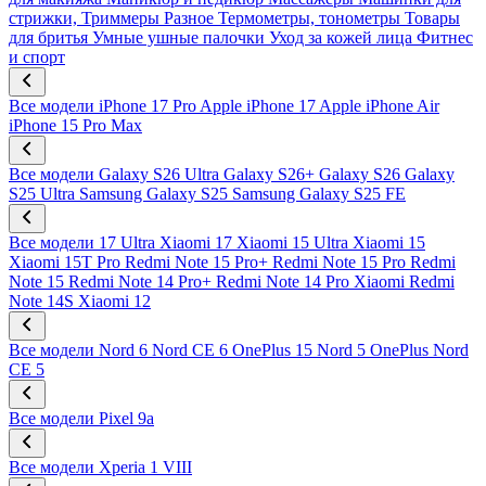
стрижки, Триммеры
Разное
Термометры, тонометры
Товары
для бритья
Умные ушные палочки
Уход за кожей лица
Фитнес
и спорт
Все модели
iPhone 17 Pro
Apple iPhone 17
Apple iPhone Air
iPhone 15 Pro Max
Все модели
Galaxy S26 Ultra
Galaxy S26+
Galaxy S26
Galaxy
S25 Ultra
Samsung Galaxy S25
Samsung Galaxy S25 FE
Все модели
17 Ultra
Xiaomi 17
Xiaomi 15 Ultra
Xiaomi 15
Xiaomi 15T Pro
Redmi Note 15 Pro+
Redmi Note 15 Pro
Redmi
Note 15
Redmi Note 14 Pro+
Redmi Note 14 Pro
Xiaomi Redmi
Note 14S
Xiaomi 12
Все модели
Nord 6
Nord CE 6
OnePlus 15
Nord 5
OnePlus Nord
CE 5
Все модели
Pixel 9a
Все модели
Xperia 1 VIII