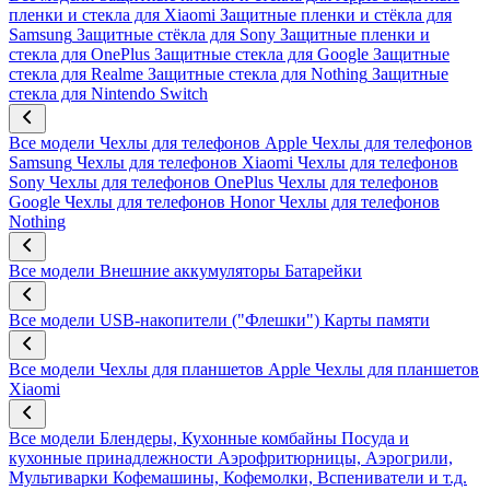
пленки и стекла для Xiaomi
Защитные пленки и стёкла для
Samsung
Защитные стёкла для Sony
Защитные пленки и
стекла для OnePlus
Защитные стекла для Google
Защитные
стекла для Realme
Защитные стекла для Nothing
Защитные
стекла для Nintendo Switch
Все модели
Чехлы для телефонов Apple
Чехлы для телефонов
Samsung
Чехлы для телефонов Xiaomi
Чехлы для телефонов
Sony
Чехлы для телефонов OnePlus
Чехлы для телефонов
Google
Чехлы для телефонов Honor
Чехлы для телефонов
Nothing
Все модели
Внешние аккумуляторы
Батарейки
Все модели
USB-накопители ("Флешки")
Карты памяти
Все модели
Чехлы для планшетов Apple
Чехлы для планшетов
Xiaomi
Все модели
Блендеры, Кухонные комбайны
Посуда и
кухонные принадлежности
Аэрофритюрницы, Аэрогрили,
Мультиварки
Кофемашины, Кофемолки, Вспениватели и т.д.