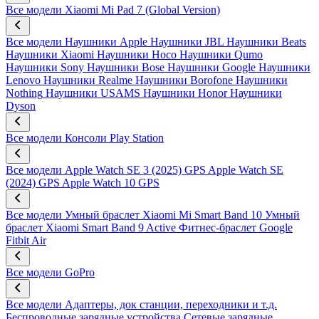
Все модели
Xiaomi Mi Pad 7 (Global Version)
Все модели
Наушники Apple
Наушники JBL
Наушники Beats
Наушники Xiaomi
Наушники Hoco
Наушники Qumo
Наушники Sony
Наушники Bose
Наушники Google
Наушники
Lenovo
Наушники Realme
Наушники Borofone
Наушники
Nothing
Наушники USAMS
Наушники Honor
Наушники
Dyson
Все модели
Консоли Play Station
Все модели
Apple Watch SE 3 (2025) GPS
Apple Watch SE
(2024) GPS
Apple Watch 10 GPS
Все модели
Умный браслет Xiaomi Mi Smart Band 10
Умный
браслет Xiaomi Smart Band 9 Active
Фитнес-браслет Google
Fitbit Air
Все модели
GoPro
Все модели
Адаптеры, док станции, переходники и т.д.
Беспроводные зарядные устройства
Сетевые зарядные