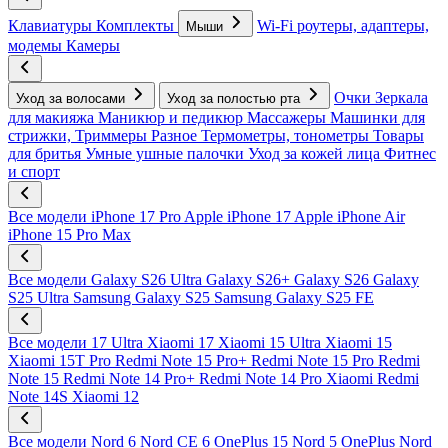
Клавиатуры
Комплекты
Wi-Fi роутеры, адаптеры,
Мыши
модемы
Камеры
Очки
Зеркала
Уход за волосами
Уход за полостью рта
для макияжа
Маникюр и педикюр
Массажеры
Машинки для
стрижки, Триммеры
Разное
Термометры, тонометры
Товары
для бритья
Умные ушные палочки
Уход за кожей лица
Фитнес
и спорт
Все модели
iPhone 17 Pro
Apple iPhone 17
Apple iPhone Air
iPhone 15 Pro Max
Все модели
Galaxy S26 Ultra
Galaxy S26+
Galaxy S26
Galaxy
S25 Ultra
Samsung Galaxy S25
Samsung Galaxy S25 FE
Все модели
17 Ultra
Xiaomi 17
Xiaomi 15 Ultra
Xiaomi 15
Xiaomi 15T Pro
Redmi Note 15 Pro+
Redmi Note 15 Pro
Redmi
Note 15
Redmi Note 14 Pro+
Redmi Note 14 Pro
Xiaomi Redmi
Note 14S
Xiaomi 12
Все модели
Nord 6
Nord CE 6
OnePlus 15
Nord 5
OnePlus Nord