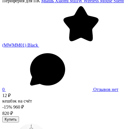
Периферия для ПК
Мышь Xiaomi MIIIW Wireless Mouse Silent
(MWMM01) Black
0
Отзывов нет
12 ₽
кешбэк на счёт
-15%
960 ₽
820 ₽
Купить