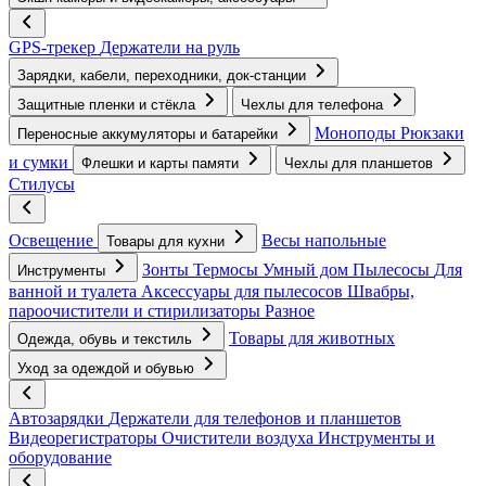
GPS-трекер
Держатели на руль
Зарядки, кабели, переходники, док-станции
Защитные пленки и стёкла
Чехлы для телефона
Моноподы
Рюкзаки
Переносные аккумуляторы и батарейки
и сумки
Флешки и карты памяти
Чехлы для планшетов
Стилусы
Освещение
Весы напольные
Товары для кухни
Зонты
Термосы
Умный дом
Пылесосы
Для
Инструменты
ванной и туалета
Аксессуары для пылесосов
Швабры,
пароочистители и стирилизаторы
Разное
Товары для животных
Одежда, обувь и текстиль
Уход за одеждой и обувью
Автозарядки
Держатели для телефонов и планшетов
Видеорегистраторы
Очистители воздуха
Инструменты и
оборудование