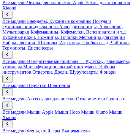
Все модели
Чехлы для планшетов Apple
Чехлы для планшетов
Xiaomi
Все модели
Блендеры, Кухонные комбайны
Посуда и
кухонные принадлежности
Аэрофритюрницы, Аэрогрили,
Мультиварки
Кофемашины, Кофемолки, Вспениватели и т.д.
Кухонные ножи, Ножницы, Точилки
Мельницы для специй
Набры для вина, Штопоры, Аэраторы, Пробки и т.д.
Чайники,
Термопоты, Диспенсеры
Все модели
Измерительные приборы — Рулетки, дальномеры,
угломеры
Многофункциональный инструмент
Наборы
инструментов
Отвертки, Дрели, Шуруповерты
Фонари
Все модели
Перчатки
Полотенца
Все модели
Аксессуары для чистки
Отпариветели
Сушилки
Все модели
Мыши Apple
Мыши Hoco
Мыши Qumo
Мыши
Xiaomi
Все модели
Фены, стайлеры
Выпрямители