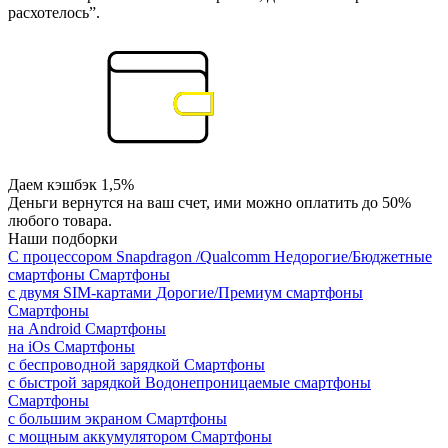
расхотелось”.
Даем кэшбэк 1,5%
Деньги вернутся на ваш счет, ими можно оплатить до 50%
любого товара.
Наши подборки
С процессором Snapdragon /Qualcomm
Недорогие/Бюджетные
смартфоны
Смартфоны
с двумя SIM-картами
Дорогие/Премиум смартфоны
Смартфоны
на Android
Смартфоны
на iOs
Смартфоны
с беспроводной зарядкой
Смартфоны
с быстрой зарядкой
Водонепроницаемые смартфоны
Смартфоны
с большим экраном
Смартфоны
с мощным аккумулятором
Смартфоны