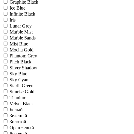
Graphite Black
Ice Blue
Infinite Black
Iris
Lunar Grey
Marble Mist
Marble Sands
Mist Blue
Mocha Gold
Phantom Grey
Pitch Black
Silver Shadow
Sky Blue
Sky Cyan
Starlit Green
Sunrise Gold
Titanium
Velvet Black
Белый
Зеленый
Золотой
Оранжевый
Розовый