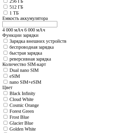
256 ГБ
512 ГБ
1 ТБ
Емкость аккумулятора
4 000
мАч
6 000
мАч
Функции зарядки
Зарядка внешних устройств
беспроводная зарядка
быстрая зарядка
реверсивная зарядка
Количество SIM-карт
Dual nano SIM
eSIM
nano SIM+eSIM
Цвет
Black Infinity
Cloud White
Cosmic Orange
Forest Green
Frost Blue
Glacier Blue
Golden White