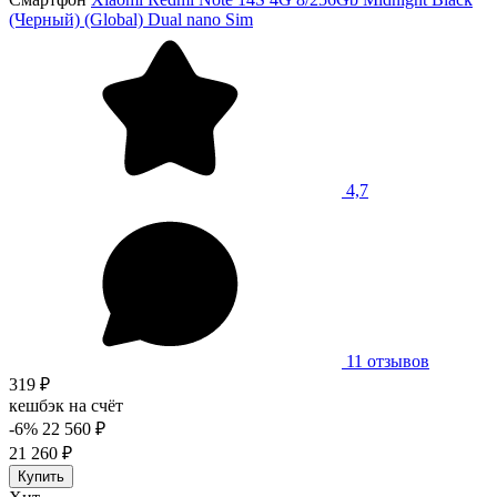
(Черный) (Global) Dual nano Sim
4,7
11 отзывов
319 ₽
кешбэк на счёт
-6%
22 560 ₽
21 260 ₽
Купить