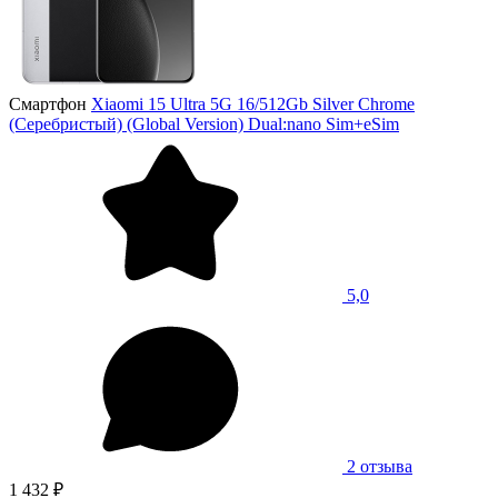
Смартфон
Xiaomi 15 Ultra 5G 16/512Gb Silver Chrome
(Серебристый) (Global Version) Dual:nano Sim+eSim
5,0
2 отзыва
1 432 ₽