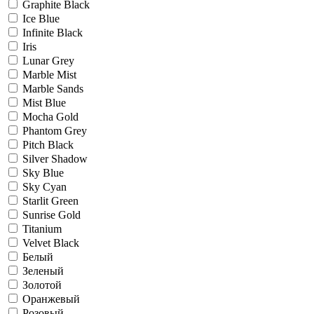
Graphite Black
Ice Blue
Infinite Black
Iris
Lunar Grey
Marble Mist
Marble Sands
Mist Blue
Mocha Gold
Phantom Grey
Pitch Black
Silver Shadow
Sky Blue
Sky Cyan
Starlit Green
Sunrise Gold
Titanium
Velvet Black
Белый
Зеленый
Золотой
Оранжевый
Розовый