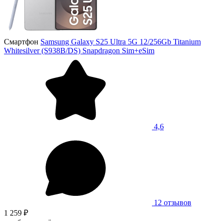
Смартфон
Samsung Galaxy S25 Ultra 5G 12/256Gb Titanium
Whitesilver (S938B/DS) Snapdragon Sim+eSim
4,6
12 отзывов
1 259 ₽