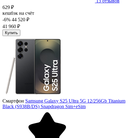
13 отзывов
629 ₽
кешбэк на счёт
-6%
44 520 ₽
41 960 ₽
Купить
Смартфон
Samsung Galaxy S25 Ultra 5G 12/256Gb Titanium
Black (S938B/DS) Snapdragon Sim+eSim