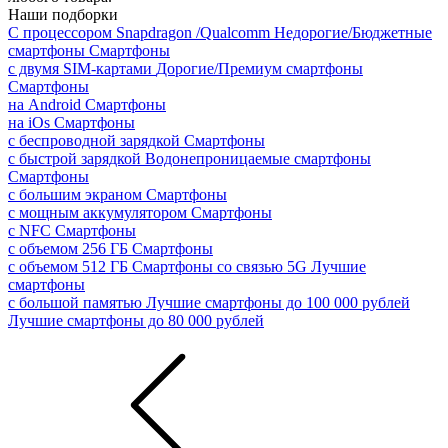
Наши подборки
С процессором Snapdragon /Qualcomm
Недорогие/Бюджетные
смартфоны
Смартфоны
с двумя SIM-картами
Дорогие/Премиум смартфоны
Смартфоны
на Android
Смартфоны
на iOs
Смартфоны
с беспроводной зарядкой
Смартфоны
с быстрой зарядкой
Водонепроницаемые смартфоны
Смартфоны
с большим экраном
Смартфоны
с мощным аккумулятором
Смартфоны
с NFC
Смартфоны
с объемом 256 ГБ
Смартфоны
с объемом 512 ГБ
Смартфоны со связью 5G
Лучшие
смартфоны
с большой памятью
Лучшие смартфоны до 100 000 рублей
Лучшие смартфоны до 80 000 рублей