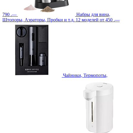
790 .—
Набры для вина,
Штопоры, Аэраторы, Пробки и т.д.
12 моделей
от 450 .—
Чайники, Термопоты,