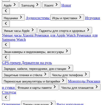
Honor
Apple
Samsung
Xiaomi
Аудиосистемы
Игрушки
Наушники
Игры и приставки
Умные часы Apple
Гаджеты для спорта и здоровья
Умные часы Xiaomi
Ремешки для Apple Watch
Ремешки для
Samsung Watch
Экшн-камеры и видеокамеры, аксессуары
GPS-трекер
Держатели на руль
Зарядки, кабели, переходники, док-станции
Защитные пленки и стёкла
Чехлы для телефона
Моноподы
Рюкзаки
Переносные аккумуляторы и батарейки
и сумки
Флешки и карты памяти
Чехлы для планшетов
Стилусы
Освещение
Весы напольные
Товары для кухни