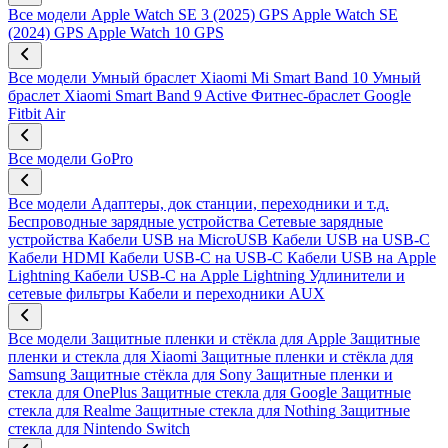
Все модели
Apple Watch SE 3 (2025) GPS
Apple Watch SE
(2024) GPS
Apple Watch 10 GPS
Все модели
Умный браслет Xiaomi Mi Smart Band 10
Умный
браслет Xiaomi Smart Band 9 Active
Фитнес-браслет Google
Fitbit Air
Все модели
GoPro
Все модели
Адаптеры, док станции, переходники и т.д.
Беспроводные зарядные устройства
Сетевые зарядные
устройства
Кабели USB на MicroUSB
Кабели USB на USB-C
Кабели HDMI
Кабели USB-C на USB-C
Кабели USB на Apple
Lightning
Кабели USB-C на Apple Lightning
Удлинители и
сетевые фильтры
Кабели и переходники AUX
Все модели
Защитные пленки и стёкла для Apple
Защитные
пленки и стекла для Xiaomi
Защитные пленки и стёкла для
Samsung
Защитные стёкла для Sony
Защитные пленки и
стекла для OnePlus
Защитные стекла для Google
Защитные
стекла для Realme
Защитные стекла для Nothing
Защитные
стекла для Nintendo Switch