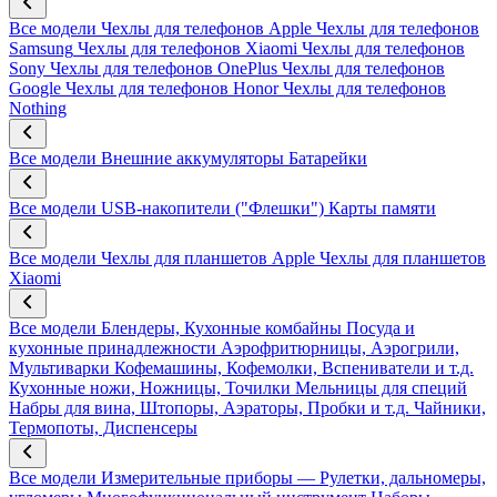
Все модели
Чехлы для телефонов Apple
Чехлы для телефонов
Samsung
Чехлы для телефонов Xiaomi
Чехлы для телефонов
Sony
Чехлы для телефонов OnePlus
Чехлы для телефонов
Google
Чехлы для телефонов Honor
Чехлы для телефонов
Nothing
Все модели
Внешние аккумуляторы
Батарейки
Все модели
USB-накопители ("Флешки")
Карты памяти
Все модели
Чехлы для планшетов Apple
Чехлы для планшетов
Xiaomi
Все модели
Блендеры, Кухонные комбайны
Посуда и
кухонные принадлежности
Аэрофритюрницы, Аэрогрили,
Мультиварки
Кофемашины, Кофемолки, Вспениватели и т.д.
Кухонные ножи, Ножницы, Точилки
Мельницы для специй
Набры для вина, Штопоры, Аэраторы, Пробки и т.д.
Чайники,
Термопоты, Диспенсеры
Все модели
Измерительные приборы — Рулетки, дальномеры,