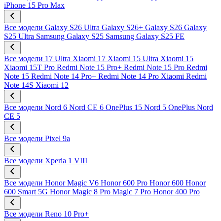
iPhone 15 Pro Max
Все модели
Galaxy S26 Ultra
Galaxy S26+
Galaxy S26
Galaxy
S25 Ultra
Samsung Galaxy S25
Samsung Galaxy S25 FE
Все модели
17 Ultra
Xiaomi 17
Xiaomi 15 Ultra
Xiaomi 15
Xiaomi 15T Pro
Redmi Note 15 Pro+
Redmi Note 15 Pro
Redmi
Note 15
Redmi Note 14 Pro+
Redmi Note 14 Pro
Xiaomi Redmi
Note 14S
Xiaomi 12
Все модели
Nord 6
Nord CE 6
OnePlus 15
Nord 5
OnePlus Nord
CE 5
Все модели
Pixel 9a
Все модели
Xperia 1 VIII
Все модели
Honor Magic V6
Honor 600 Pro
Honor 600
Honor
600 Smart 5G
Honor Magic 8 Pro
Magic 7 Pro
Honor 400 Pro
Все модели
Reno 10 Pro+