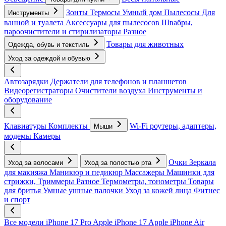
Зонты
Термосы
Умный дом
Пылесосы
Для
Инструменты
ванной и туалета
Аксессуары для пылесосов
Швабры,
пароочистители и стирилизаторы
Разное
Товары для животных
Одежда, обувь и текстиль
Уход за одеждой и обувью
Автозарядки
Держатели для телефонов и планшетов
Видеорегистраторы
Очистители воздуха
Инструменты и
оборудование
Клавиатуры
Комплекты
Wi-Fi роутеры, адаптеры,
Мыши
модемы
Камеры
Очки
Зеркала
Уход за волосами
Уход за полостью рта
для макияжа
Маникюр и педикюр
Массажеры
Машинки для
стрижки, Триммеры
Разное
Термометры, тонометры
Товары
для бритья
Умные ушные палочки
Уход за кожей лица
Фитнес
и спорт
Все модели
iPhone 17 Pro
Apple iPhone 17
Apple iPhone Air