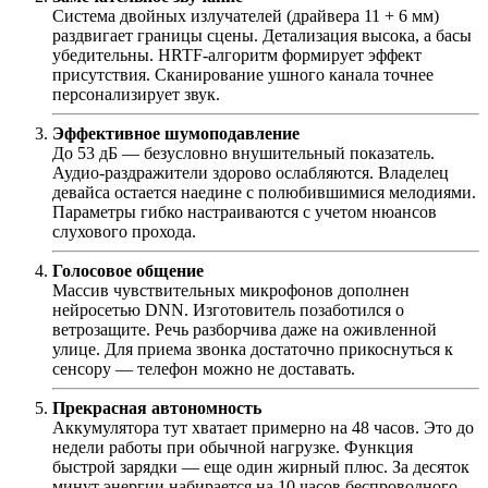
Система двойных излучателей (драйвера 11 + 6 мм)
раздвигает границы сцены. Детализация высока, а басы
убедительны. HRTF-алгоритм формирует эффект
присутствия. Сканирование ушного канала точнее
персонализирует звук.
Эффективное шумоподавление
До 53 дБ — безусловно внушительный показатель.
Аудио-раздражители здорово ослабляются. Владелец
девайса остается наедине с полюбившимися мелодиями.
Параметры гибко настраиваются с учетом нюансов
слухового прохода.
Голосовое общение
Массив чувствительных микрофонов дополнен
нейросетью DNN. Изготовитель позаботился о
ветрозащите. Речь разборчива даже на оживленной
улице. Для приема звонка достаточно прикоснуться к
сенсору — телефон можно не доставать.
Прекрасная автономность
Аккумулятора тут хватает примерно на 48 часов. Это до
недели работы при обычной нагрузке. Функция
быстрой зарядки — еще один жирный плюс. За десяток
минут энергии набирается на 10 часов беспроводного