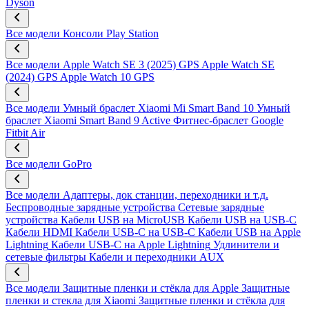
Dyson
Все модели
Консоли Play Station
Все модели
Apple Watch SE 3 (2025) GPS
Apple Watch SE
(2024) GPS
Apple Watch 10 GPS
Все модели
Умный браслет Xiaomi Mi Smart Band 10
Умный
браслет Xiaomi Smart Band 9 Active
Фитнес-браслет Google
Fitbit Air
Все модели
GoPro
Все модели
Адаптеры, док станции, переходники и т.д.
Беспроводные зарядные устройства
Сетевые зарядные
устройства
Кабели USB на MicroUSB
Кабели USB на USB-C
Кабели HDMI
Кабели USB-C на USB-C
Кабели USB на Apple
Lightning
Кабели USB-C на Apple Lightning
Удлинители и
сетевые фильтры
Кабели и переходники AUX
Все модели
Защитные пленки и стёкла для Apple
Защитные
пленки и стекла для Xiaomi
Защитные пленки и стёкла для