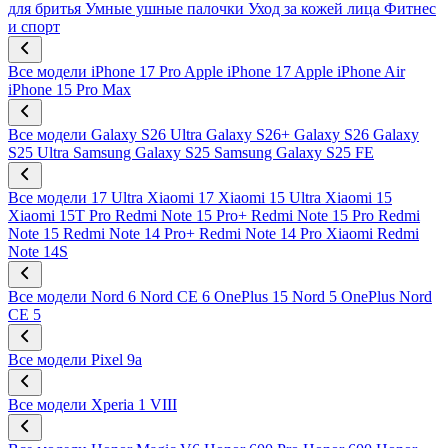
для бритья
Умные ушные палочки
Уход за кожей лица
Фитнес
и спорт
Все модели
iPhone 17 Pro
Apple iPhone 17
Apple iPhone Air
iPhone 15 Pro Max
Все модели
Galaxy S26 Ultra
Galaxy S26+
Galaxy S26
Galaxy
S25 Ultra
Samsung Galaxy S25
Samsung Galaxy S25 FE
Все модели
17 Ultra
Xiaomi 17
Xiaomi 15 Ultra
Xiaomi 15
Xiaomi 15T Pro
Redmi Note 15 Pro+
Redmi Note 15 Pro
Redmi
Note 15
Redmi Note 14 Pro+
Redmi Note 14 Pro
Xiaomi Redmi
Note 14S
Все модели
Nord 6
Nord CE 6
OnePlus 15
Nord 5
OnePlus Nord
CE 5
Все модели
Pixel 9a
Все модели
Xperia 1 VIII