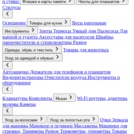
и сумки
Флешки и карты памяти
Чехлы для планшетов
Стилусы
Освещение
Весы напольные
Товары для кухни
Зонты
Термосы
Умный дом
Пылесосы
Для
Инструменты
ванной и туалета
Аксессуары для пылесосов
Швабры,
пароочистители и стирилизаторы
Разное
Товары для животных
Одежда, обувь и текстиль
Уход за одеждой и обувью
Автозарядки
Держатели для телефонов и планшетов
Видеорегистраторы
Очистители воздуха
Инструменты и
оборудование
Клавиатуры
Комплекты
Wi-Fi роутеры, адаптеры,
Мыши
модемы
Камеры
Очки
Зеркала
Уход за волосами
Уход за полостью рта
для макияжа
Маникюр и педикюр
Массажеры
Машинки для
стрижки, Триммеры
Разное
Термометры, тонометры
Товары