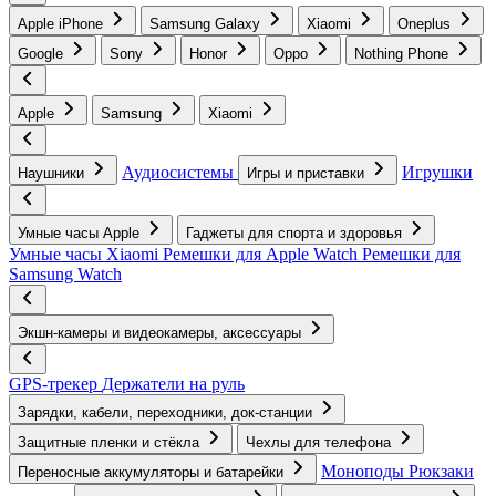
Apple iPhone
Samsung Galaxy
Xiaomi
Oneplus
Google
Sony
Honor
Oppo
Nothing Phone
Apple
Samsung
Xiaomi
Аудиосистемы
Игрушки
Наушники
Игры и приставки
Умные часы Apple
Гаджеты для спорта и здоровья
Умные часы Xiaomi
Ремешки для Apple Watch
Ремешки для
Samsung Watch
Экшн-камеры и видеокамеры, аксессуары
GPS-трекер
Держатели на руль
Зарядки, кабели, переходники, док-станции
Защитные пленки и стёкла
Чехлы для телефона
Моноподы
Рюкзаки
Переносные аккумуляторы и батарейки