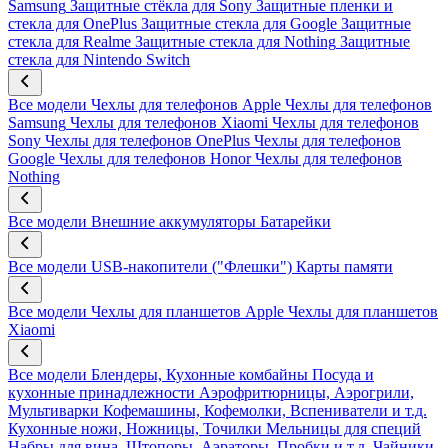
Samsung
Защитные стёкла для Sony
Защитные пленки и
стекла для OnePlus
Защитные стекла для Google
Защитные
стекла для Realme
Защитные стекла для Nothing
Защитные
стекла для Nintendo Switch
Все модели
Чехлы для телефонов Apple
Чехлы для телефонов
Samsung
Чехлы для телефонов Xiaomi
Чехлы для телефонов
Sony
Чехлы для телефонов OnePlus
Чехлы для телефонов
Google
Чехлы для телефонов Honor
Чехлы для телефонов
Nothing
Все модели
Внешние аккумуляторы
Батарейки
Все модели
USB-накопители ("Флешки")
Карты памяти
Все модели
Чехлы для планшетов Apple
Чехлы для планшетов
Xiaomi
Все модели
Блендеры, Кухонные комбайны
Посуда и
кухонные принадлежности
Аэрофритюрницы, Аэрогрили,
Мультиварки
Кофемашины, Кофемолки, Вспениватели и т.д.
Кухонные ножи, Ножницы, Точилки
Мельницы для специй
Набры для вина, Штопоры, Аэраторы, Пробки и т.д.
Чайники,