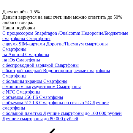
Даем кэшбэк 1,5%
Деньги вернутся на ваш счет, ими можно оплатить до 50%
любого товара.
Наши подборки
С процессором Snapdragon /Qualcomm
Недорогие/Бюджетные
смартфоны
Смартфоны
с двумя SIM-картами
Дорогие/Премиум смартфоны
Смартфоны
на Android
Смартфоны
на iOs
Смартфоны
с беспроводной зарядкой
Смартфоны
с быстрой зарядкой
Водонепроницаемые смартфоны
Смартфоны
с большим экраном
Смартфоны
с мощным аккумулятором
Смартфоны
с NFC
Смартфоны
с объемом 256 ГБ
Смартфоны
с объемом 512 ГБ
Смартфоны со связью 5G
Лучшие
смартфоны
с большой памятью
Лучшие смартфоны до 100 000 рублей
Лучшие смартфоны до 80 000 рублей