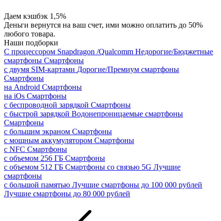
Даем кэшбэк 1,5%
Деньги вернутся на ваш счет, ими можно оплатить до 50%
любого товара.
Наши подборки
С процессором Snapdragon /Qualcomm
Недорогие/Бюджетные
смартфоны
Смартфоны
с двумя SIM-картами
Дорогие/Премиум смартфоны
Смартфоны
на Android
Смартфоны
на iOs
Смартфоны
с беспроводной зарядкой
Смартфоны
с быстрой зарядкой
Водонепроницаемые смартфоны
Смартфоны
с большим экраном
Смартфоны
с мощным аккумулятором
Смартфоны
с NFC
Смартфоны
с объемом 256 ГБ
Смартфоны
с объемом 512 ГБ
Смартфоны со связью 5G
Лучшие
смартфоны
с большой памятью
Лучшие смартфоны до 100 000 рублей
Лучшие смартфоны до 80 000 рублей