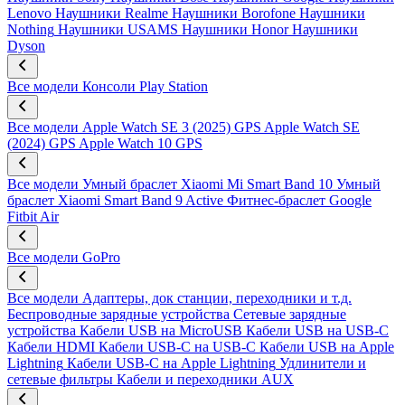
Lenovo
Наушники Realme
Наушники Borofone
Наушники
Nothing
Наушники USAMS
Наушники Honor
Наушники
Dyson
Все модели
Консоли Play Station
Все модели
Apple Watch SE 3 (2025) GPS
Apple Watch SE
(2024) GPS
Apple Watch 10 GPS
Все модели
Умный браслет Xiaomi Mi Smart Band 10
Умный
браслет Xiaomi Smart Band 9 Active
Фитнес-браслет Google
Fitbit Air
Все модели
GoPro
Все модели
Адаптеры, док станции, переходники и т.д.
Беспроводные зарядные устройства
Сетевые зарядные
устройства
Кабели USB на MicroUSB
Кабели USB на USB-C
Кабели HDMI
Кабели USB-C на USB-C
Кабели USB на Apple
Lightning
Кабели USB-C на Apple Lightning
Удлинители и
сетевые фильтры
Кабели и переходники AUX