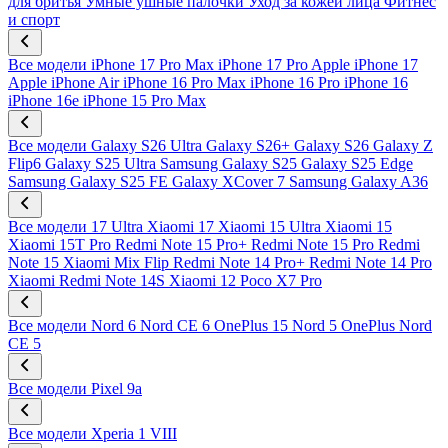
для бритья
Умные ушные палочки
Уход за кожей лица
Фитнес
и спорт
Все модели
iPhone 17 Pro Max
iPhone 17 Pro
Apple iPhone 17
Apple iPhone Air
iPhone 16 Pro Max
iPhone 16 Pro
iPhone 16
iPhone 16e
iPhone 15 Pro Max
Все модели
Galaxy S26 Ultra
Galaxy S26+
Galaxy S26
Galaxy Z
Flip6
Galaxy S25 Ultra
Samsung Galaxy S25
Galaxy S25 Edge
Samsung Galaxy S25 FE
Galaxy XCover 7
Samsung Galaxy A36
Все модели
17 Ultra
Xiaomi 17
Xiaomi 15 Ultra
Xiaomi 15
Xiaomi 15T Pro
Redmi Note 15 Pro+
Redmi Note 15 Pro
Redmi
Note 15
Xiaomi Mix Flip
Redmi Note 14 Pro+
Redmi Note 14 Pro
Xiaomi Redmi Note 14S
Xiaomi 12
Poco X7 Pro
Все модели
Nord 6
Nord CE 6
OnePlus 15
Nord 5
OnePlus Nord
CE 5
Все модели
Pixel 9a
Все модели
Xperia 1 VIII