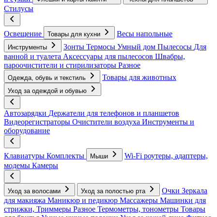
Стилусы
Освещение
Весы напольные
Товары для кухни
Зонты
Термосы
Умный дом
Пылесосы
Для
Инструменты
ванной и туалета
Аксессуары для пылесосов
Швабры,
пароочистители и стирилизаторы
Разное
Товары для животных
Одежда, обувь и текстиль
Уход за одеждой и обувью
Автозарядки
Держатели для телефонов и планшетов
Видеорегистраторы
Очистители воздуха
Инструменты и
оборудование
Клавиатуры
Комплекты
Wi-Fi роутеры, адаптеры,
Мыши
модемы
Камеры
Очки
Зеркала
Уход за волосами
Уход за полостью рта
для макияжа
Маникюр и педикюр
Массажеры
Машинки для
стрижки, Триммеры
Разное
Термометры, тонометры
Товары