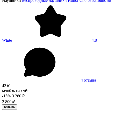
Наушники
Беспроводные наушники Honor Choice Earbuds S8
White
4,8
4 отзыва
42 ₽
кешбэк на счёт
-15%
3 280 ₽
2 800 ₽
Купить