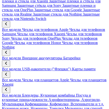
пленки и стекла для Xiaomi
Защитные пленки и стёкла для
Samsung
Защитные стёкла для Sony
Защитные пленки и
стекла для OnePlus
Защитные стекла для Google
Защитные
стекла для Realme
Защитные стекла для Nothing
Защитные
стекла для Nintendo Switch
Все модели
Чехлы для телефонов Apple
Чехлы для телефонов
Samsung
Чехлы для телефонов Xiaomi
Чехлы для телефонов
Sony
Чехлы для телефонов OnePlus
Чехлы для телефонов
Google
Чехлы для телефонов Honor
Чехлы для телефонов
Nothing
Все модели
Внешние аккумуляторы
Батарейки
Все модели
USB-накопители ("Флешки")
Карты памяти
Все модели
Чехлы для планшетов Apple
Чехлы для планшетов
Xiaomi
Все модели
Блендеры, Кухонные комбайны
Посуда и
кухонные принадлежности
Аэрофритюрницы, Аэрогрили,
Мультиварки
Кофемашины, Кофемолки, Вспениватели и т.д.
Кухонные ножи, Ножницы, Точилки
Мельницы для специй