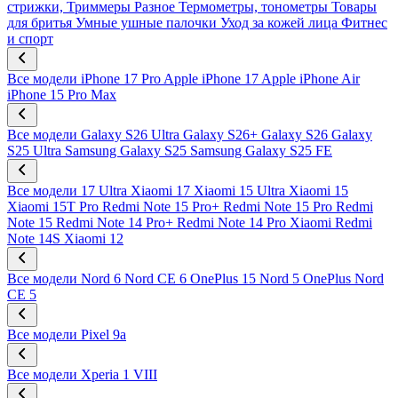
стрижки, Триммеры
Разное
Термометры, тонометры
Товары
для бритья
Умные ушные палочки
Уход за кожей лица
Фитнес
и спорт
Все модели
iPhone 17 Pro
Apple iPhone 17
Apple iPhone Air
iPhone 15 Pro Max
Все модели
Galaxy S26 Ultra
Galaxy S26+
Galaxy S26
Galaxy
S25 Ultra
Samsung Galaxy S25
Samsung Galaxy S25 FE
Все модели
17 Ultra
Xiaomi 17
Xiaomi 15 Ultra
Xiaomi 15
Xiaomi 15T Pro
Redmi Note 15 Pro+
Redmi Note 15 Pro
Redmi
Note 15
Redmi Note 14 Pro+
Redmi Note 14 Pro
Xiaomi Redmi
Note 14S
Xiaomi 12
Все модели
Nord 6
Nord CE 6
OnePlus 15
Nord 5
OnePlus Nord
CE 5
Все модели
Pixel 9a
Все модели
Xperia 1 VIII