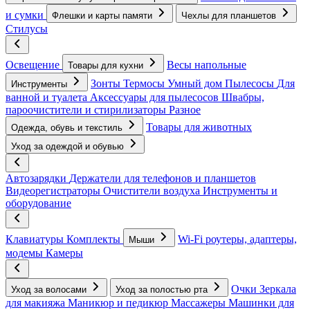
и сумки
Флешки и карты памяти
Чехлы для планшетов
Стилусы
Освещение
Весы напольные
Товары для кухни
Зонты
Термосы
Умный дом
Пылесосы
Для
Инструменты
ванной и туалета
Аксессуары для пылесосов
Швабры,
пароочистители и стирилизаторы
Разное
Товары для животных
Одежда, обувь и текстиль
Уход за одеждой и обувью
Автозарядки
Держатели для телефонов и планшетов
Видеорегистраторы
Очистители воздуха
Инструменты и
оборудование
Клавиатуры
Комплекты
Wi-Fi роутеры, адаптеры,
Мыши
модемы
Камеры
Очки
Зеркала
Уход за волосами
Уход за полостью рта
для макияжа
Маникюр и педикюр
Массажеры
Машинки для