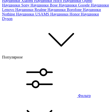
Наушники Xiaomi
Наушники Hoco
Наушники Qumo
Наушники Sony
Наушники Bose
Наушники Google
Наушники
Lenovo
Наушники Realme
Наушники Borofone
Наушники
Nothing
Наушники USAMS
Наушники Honor
Наушники
Dyson
Популярное
Фильтр