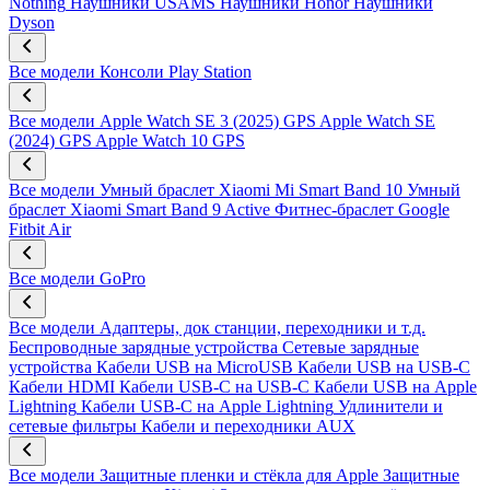
Nothing
Наушники USAMS
Наушники Honor
Наушники
Dyson
Все модели
Консоли Play Station
Все модели
Apple Watch SE 3 (2025) GPS
Apple Watch SE
(2024) GPS
Apple Watch 10 GPS
Все модели
Умный браслет Xiaomi Mi Smart Band 10
Умный
браслет Xiaomi Smart Band 9 Active
Фитнес-браслет Google
Fitbit Air
Все модели
GoPro
Все модели
Адаптеры, док станции, переходники и т.д.
Беспроводные зарядные устройства
Сетевые зарядные
устройства
Кабели USB на MicroUSB
Кабели USB на USB-C
Кабели HDMI
Кабели USB-C на USB-C
Кабели USB на Apple
Lightning
Кабели USB-C на Apple Lightning
Удлинители и
сетевые фильтры
Кабели и переходники AUX
Все модели
Защитные пленки и стёкла для Apple
Защитные