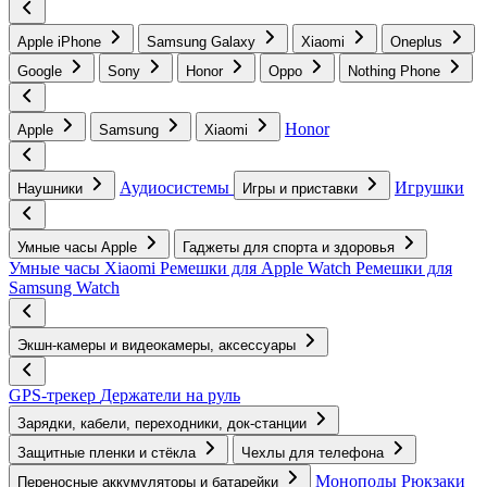
Apple iPhone
Samsung Galaxy
Xiaomi
Oneplus
Google
Sony
Honor
Oppo
Nothing Phone
Honor
Apple
Samsung
Xiaomi
Аудиосистемы
Игрушки
Наушники
Игры и приставки
Умные часы Apple
Гаджеты для спорта и здоровья
Умные часы Xiaomi
Ремешки для Apple Watch
Ремешки для
Samsung Watch
Экшн-камеры и видеокамеры, аксессуары
GPS-трекер
Держатели на руль
Зарядки, кабели, переходники, док-станции
Защитные пленки и стёкла
Чехлы для телефона
Моноподы
Рюкзаки
Переносные аккумуляторы и батарейки