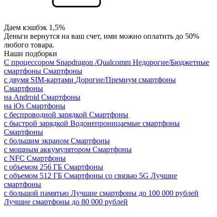
Даем кэшбэк 1,5%
Деньги вернутся на ваш счет, ими можно оплатить до 50%
любого товара.
Наши подборки
С процессором Snapdragon /Qualcomm
Недорогие/Бюджетные
смартфоны
Смартфоны
с двумя SIM-картами
Дорогие/Премиум смартфоны
Смартфоны
на Android
Смартфоны
на iOs
Смартфоны
с беспроводной зарядкой
Смартфоны
с быстрой зарядкой
Водонепроницаемые смартфоны
Смартфоны
с большим экраном
Смартфоны
с мощным аккумулятором
Смартфоны
с NFC
Смартфоны
с объемом 256 ГБ
Смартфоны
с объемом 512 ГБ
Смартфоны со связью 5G
Лучшие
смартфоны
с большой памятью
Лучшие смартфоны до 100 000 рублей
Лучшие смартфоны до 80 000 рублей