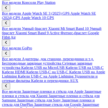
Все модели
Консоли Play Station
Все модели
Apple Watch SE 3 (2025) GPS
Apple Watch SE
(2024) GPS
Apple Watch 10 GPS
Все модели
Умный браслет Xiaomi Mi Smart Band 10
Умный
браслет Xiaomi Smart Band 9 Active
Фитнес-браслет Google
Fitbit Air
Все модели
GoPro
Все модели
Адаптеры, док станции, переходники и т.д.
Беспроводные зарядные устройства
Сетевые зарядные
устройства
Кабели USB на MicroUSB
Кабели USB на USB-C
Кабели HDMI
Кабели USB-C на USB-C
Кабели USB на Apple
Lightning
Кабели USB-C на Apple Lightning
Удлинители и
сетевые фильтры
Кабели и переходники AUX
Все модели
Защитные пленки и стёкла для Apple
Защитные
пленки и стекла для Xiaomi
Защитные пленки и стёкла для
Samsung
Защитные стёкла для Sony
Защитные пленки и
стекла для OnePlus
Защитные стекла для Google
Защитные