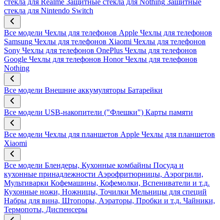
стекла для Realme
Защитные стекла для Nothing
Защитные
стекла для Nintendo Switch
Все модели
Чехлы для телефонов Apple
Чехлы для телефонов
Samsung
Чехлы для телефонов Xiaomi
Чехлы для телефонов
Sony
Чехлы для телефонов OnePlus
Чехлы для телефонов
Google
Чехлы для телефонов Honor
Чехлы для телефонов
Nothing
Все модели
Внешние аккумуляторы
Батарейки
Все модели
USB-накопители ("Флешки")
Карты памяти
Все модели
Чехлы для планшетов Apple
Чехлы для планшетов
Xiaomi
Все модели
Блендеры, Кухонные комбайны
Посуда и
кухонные принадлежности
Аэрофритюрницы, Аэрогрили,
Мультиварки
Кофемашины, Кофемолки, Вспениватели и т.д.
Кухонные ножи, Ножницы, Точилки
Мельницы для специй
Набры для вина, Штопоры, Аэраторы, Пробки и т.д.
Чайники,
Термопоты, Диспенсеры