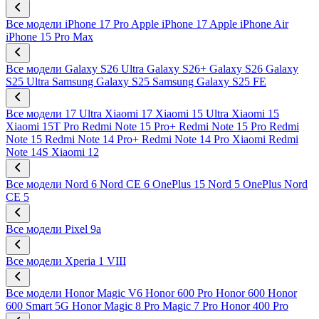
Все модели
iPhone 17 Pro
Apple iPhone 17
Apple iPhone Air
iPhone 15 Pro Max
Все модели
Galaxy S26 Ultra
Galaxy S26+
Galaxy S26
Galaxy
S25 Ultra
Samsung Galaxy S25
Samsung Galaxy S25 FE
Все модели
17 Ultra
Xiaomi 17
Xiaomi 15 Ultra
Xiaomi 15
Xiaomi 15T Pro
Redmi Note 15 Pro+
Redmi Note 15 Pro
Redmi
Note 15
Redmi Note 14 Pro+
Redmi Note 14 Pro
Xiaomi Redmi
Note 14S
Xiaomi 12
Все модели
Nord 6
Nord CE 6
OnePlus 15
Nord 5
OnePlus Nord
CE 5
Все модели
Pixel 9a
Все модели
Xperia 1 VIII
Все модели
Honor Magic V6
Honor 600 Pro
Honor 600
Honor
600 Smart 5G
Honor Magic 8 Pro
Magic 7 Pro
Honor 400 Pro