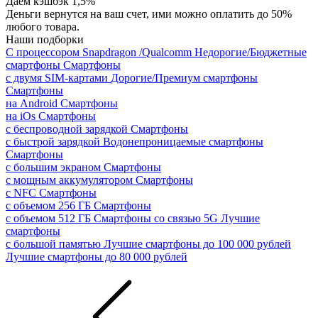
Даем кэшбэк 1,5%
Деньги вернутся на ваш счет, ими можно оплатить до 50%
любого товара.
Наши подборки
С процессором Snapdragon /Qualcomm
Недорогие/Бюджетные
смартфоны
Смартфоны
с двумя SIM-картами
Дорогие/Премиум смартфоны
Смартфоны
на Android
Смартфоны
на iOs
Смартфоны
с беспроводной зарядкой
Смартфоны
с быстрой зарядкой
Водонепроницаемые смартфоны
Смартфоны
с большим экраном
Смартфоны
с мощным аккумулятором
Смартфоны
с NFC
Смартфоны
с объемом 256 ГБ
Смартфоны
с объемом 512 ГБ
Смартфоны со связью 5G
Лучшие
смартфоны
с большой памятью
Лучшие смартфоны до 100 000 рублей
Лучшие смартфоны до 80 000 рублей