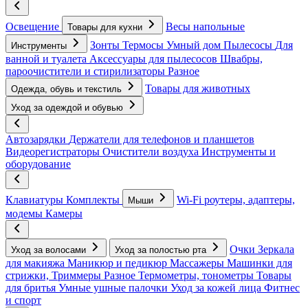
Освещение
Весы напольные
Товары для кухни
Зонты
Термосы
Умный дом
Пылесосы
Для
Инструменты
ванной и туалета
Аксессуары для пылесосов
Швабры,
пароочистители и стирилизаторы
Разное
Товары для животных
Одежда, обувь и текстиль
Уход за одеждой и обувью
Автозарядки
Держатели для телефонов и планшетов
Видеорегистраторы
Очистители воздуха
Инструменты и
оборудование
Клавиатуры
Комплекты
Wi-Fi роутеры, адаптеры,
Мыши
модемы
Камеры
Очки
Зеркала
Уход за волосами
Уход за полостью рта
для макияжа
Маникюр и педикюр
Массажеры
Машинки для
стрижки, Триммеры
Разное
Термометры, тонометры
Товары
для бритья
Умные ушные палочки
Уход за кожей лица
Фитнес
и спорт