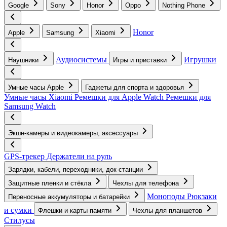
Google
Sony
Honor
Oppo
Nothing Phone
Honor
Apple
Samsung
Xiaomi
Аудиосистемы
Игрушки
Наушники
Игры и приставки
Умные часы Apple
Гаджеты для спорта и здоровья
Умные часы Xiaomi
Ремешки для Apple Watch
Ремешки для
Samsung Watch
Экшн-камеры и видеокамеры, аксессуары
GPS-трекер
Держатели на руль
Зарядки, кабели, переходники, док-станции
Защитные пленки и стёкла
Чехлы для телефона
Моноподы
Рюкзаки
Переносные аккумуляторы и батарейки
и сумки
Флешки и карты памяти
Чехлы для планшетов
Стилусы