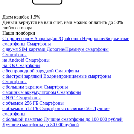
Даем кэшбэк 1,5%
Деньги вернутся на ваш счет, ими можно оплатить до 50%
любого товара.
Наши подборки
С процессором Snapdragon /Qualcomm
Недорогие/Бюджетные
смартфоны
Смартфоны
с двумя SIM-картами
Дорогие/Премиум смартфоны
Смартфоны
на Android
Смартфоны
на iOs
Смартфоны
с беспроводной зарядкой
Смартфоны
с быстрой зарядкой
Водонепроницаемые смартфоны
Смартфоны
с большим экраном
Смартфоны
с мощным аккумулятором
Смартфоны
с NFC
Смартфоны
с объемом 256 ГБ
Смартфоны
с объемом 512 ГБ
Смартфоны со связью 5G
Лучшие
смартфоны
с большой памятью
Лучшие смартфоны до 100 000 рублей
Лучшие смартфоны до 80 000 рублей