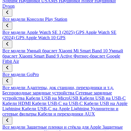
Nothing
Наушники USAMS
Наушники Honor
Наушники
Dyson
Все модели
Консоли Play Station
Все модели
Apple Watch SE 3 (2025) GPS
Apple Watch SE
(2024) GPS
Apple Watch 10 GPS
Все модели
Умный браслет Xiaomi Mi Smart Band 10
Умный
браслет Xiaomi Smart Band 9 Active
Фитнес-браслет Google
Fitbit Air
Все модели
GoPro
Все модели
Адаптеры, док станции, переходники и т.д.
Беспроводные зарядные устройства
Сетевые зарядные
устройства
Кабели USB на MicroUSB
Кабели USB на USB-C
Кабели HDMI
Кабели USB-C на USB-C
Кабели USB на Apple
Lightning
Кабели USB-C на Apple Lightning
Удлинители и
сетевые фильтры
Кабели и переходники AUX
Все модели
Защитные пленки и стёкла для Apple
Защитные