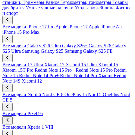
стрижки, Триммеры
Разное
Термометры, тонометры
Товары
для бритья
Умные ушные палочки
Уход за кожей лица
Фитнес
и спорт
Все модели
iPhone 17 Pro
Apple iPhone 17
Apple iPhone Air
iPhone 15 Pro Max
Все модели
Galaxy S26 Ultra
Galaxy S26+
Galaxy S26
Galaxy
S25 Ultra
Samsung Galaxy S25
Samsung Galaxy S25 FE
Все модели
17 Ultra
Xiaomi 17
Xiaomi 15 Ultra
Xiaomi 15
Xiaomi 15T Pro
Redmi Note 15 Pro+
Redmi Note 15 Pro
Redmi
Note 15
Redmi Note 14 Pro+
Redmi Note 14 Pro
Xiaomi Redmi
Note 14S
Xiaomi 12
Все модели
Nord 6
Nord CE 6
OnePlus 15
Nord 5
OnePlus Nord
CE 5
Все модели
Pixel 9a
Все модели
Xperia 1 VIII