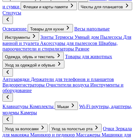
и сумки
Флешки и карты памяти
Чехлы для планшетов
Стилусы
Освещение
Весы напольные
Товары для кухни
Зонты
Термосы
Умный дом
Пылесосы
Для
Инструменты
ванной и туалета
Аксессуары для пылесосов
Швабры,
пароочистители и стирилизаторы
Разное
Товары для животных
Одежда, обувь и текстиль
Уход за одеждой и обувью
Автозарядки
Держатели для телефонов и планшетов
Видеорегистраторы
Очистители воздуха
Инструменты и
оборудование
Клавиатуры
Комплекты
Wi-Fi роутеры, адаптеры,
Мыши
модемы
Камеры
Очки
Зеркала
Уход за волосами
Уход за полостью рта
для макияжа
Маникюр и педикюр
Массажеры
Машинки для