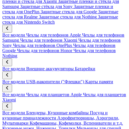
пленки и стекла для Xiaomi
Защитные пленки и стёкла для
Samsung
Защитные стёкла для Sony
Защитные пленки и
стекла для OnePlus
Защитные стекла для Google
Защитные
стекла для Realme
Защитные стекла для Nothing
Защитные
стекла для Nintendo Switch
Все модели
Чехлы для телефонов Apple
Чехлы для телефонов
Samsung
Чехлы для телефонов Xiaomi
Чехлы для телефонов
Sony
Чехлы для телефонов OnePlus
Чехлы для телефонов
Google
Чехлы для телефонов Honor
Чехлы для телефонов
Nothing
Все модели
Внешние аккумуляторы
Батарейки
Все модели
USB-накопители ("Флешки")
Карты памяти
Все модели
Чехлы для планшетов Apple
Чехлы для планшетов
Xiaomi
Все модели
Блендеры, Кухонные комбайны
Посуда и
кухонные принадлежности
Аэрофритюрницы, Аэрогрили,
Мультиварки
Кофемашины, Кофемолки, Вспениватели и т.д.
Кухонные ножи, Ножницы, Точилки
Мельницы для специй