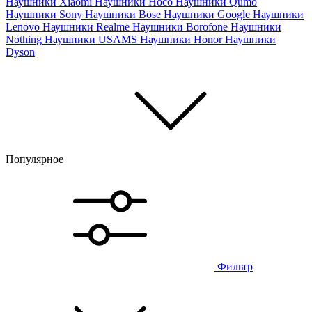
Наушники Xiaomi
Наушники Hoco
Наушники Qumo
Наушники Sony
Наушники Bose
Наушники Google
Наушники
Lenovo
Наушники Realme
Наушники Borofone
Наушники
Nothing
Наушники USAMS
Наушники Honor
Наушники
Dyson
Популярное
Фильтр