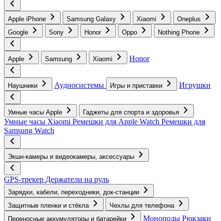
Apple iPhone
Samsung Galaxy
Xiaomi
Oneplus
Google
Sony
Honor
Oppo
Nothing Phone
Honor
Apple
Samsung
Xiaomi
Аудиосистемы
Игрушки
Наушники
Игры и приставки
Умные часы Apple
Гаджеты для спорта и здоровья
Умные часы Xiaomi
Ремешки для Apple Watch
Ремешки для
Samsung Watch
Экшн-камеры и видеокамеры, аксессуары
GPS-трекер
Держатели на руль
Зарядки, кабели, переходники, док-станции
Защитные пленки и стёкла
Чехлы для телефона
Моноподы
Рюкзаки
Переносные аккумуляторы и батарейки