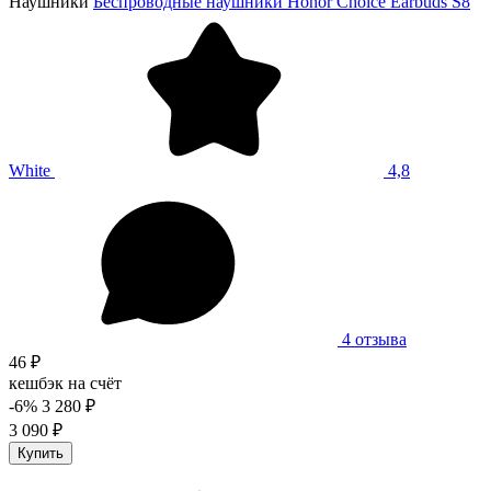
Наушники
Беспроводные наушники Honor Choice Earbuds S8
White
4,8
4 отзыва
46 ₽
кешбэк на счёт
-6%
3 280 ₽
3 090 ₽
Купить