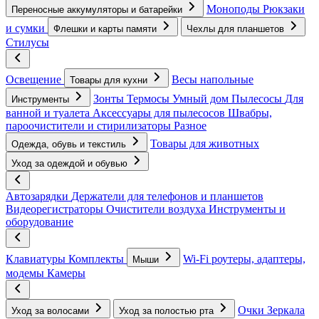
Моноподы
Рюкзаки
Переносные аккумуляторы и батарейки
и сумки
Флешки и карты памяти
Чехлы для планшетов
Стилусы
Освещение
Весы напольные
Товары для кухни
Зонты
Термосы
Умный дом
Пылесосы
Для
Инструменты
ванной и туалета
Аксессуары для пылесосов
Швабры,
пароочистители и стирилизаторы
Разное
Товары для животных
Одежда, обувь и текстиль
Уход за одеждой и обувью
Автозарядки
Держатели для телефонов и планшетов
Видеорегистраторы
Очистители воздуха
Инструменты и
оборудование
Клавиатуры
Комплекты
Wi-Fi роутеры, адаптеры,
Мыши
модемы
Камеры
Очки
Зеркала
Уход за волосами
Уход за полостью рта