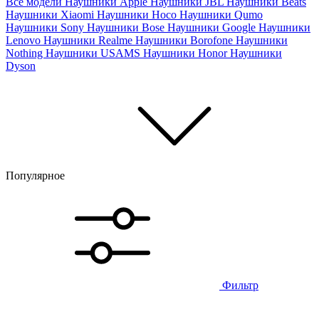
Все модели
Наушники Apple
Наушники JBL
Наушники Beats
Наушники Xiaomi
Наушники Hoco
Наушники Qumo
Наушники Sony
Наушники Bose
Наушники Google
Наушники
Lenovo
Наушники Realme
Наушники Borofone
Наушники
Nothing
Наушники USAMS
Наушники Honor
Наушники
Dyson
Популярное
Фильтр