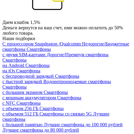
Даем кэшбэк 1,5%
Деньги вернутся на ваш счет, ими можно оплатить до 50%
любого товара.
Наши подборки
С процессором Snapdragon /Qualcomm
Недорогие/Бюджетные
смартфоны
Смартфоны
с двумя SIM-картами
Дорогие/Премиум смартфоны
Смартфоны
на Android
Смартфоны
на iOs
Смартфоны
с беспроводной зарядкой
Смартфоны
с быстрой зарядкой
Водонепроницаемые смартфоны
Смартфоны
с большим экраном
Смартфоны
с мощным аккумулятором
Смартфоны
с NFC
Смартфоны
с объемом 256 ГБ
Смартфоны
с объемом 512 ГБ
Смартфоны со связью 5G
Лучшие
смартфоны
с большой памятью
Лучшие смартфоны до 100 000 рублей
Лучшие смартфоны до 80 000 рублей