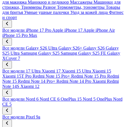
для макияжа
Маникюр и педикюр
Массажеры
Машинки для
стрижки, Триммеры
Разное
Термометры, тонометры
Товары
для бритья
Умные ушные палочки
Уход за кожей лица
Фитнес
и спорт
Все модели
iPhone 17 Pro
Apple iPhone 17
Apple iPhone Air
iPhone 15 Pro Max
Все модели
Galaxy S26 Ultra
Galaxy S26+
Galaxy S26
Galaxy
S25 Ultra
Samsung Galaxy S25
Samsung Galaxy S25 FE
Galaxy
XCover 7
Все модели
17 Ultra
Xiaomi 17
Xiaomi 15 Ultra
Xiaomi 15
Xiaomi 15T Pro
Redmi Note 15 Pro+
Redmi Note 15 Pro
Redmi
Note 15
Redmi Note 14 Pro+
Redmi Note 14 Pro
Xiaomi Redmi
Note 14S
Xiaomi 12
Все модели
Nord 6
Nord CE 6
OnePlus 15
Nord 5
OnePlus Nord
CE 5
Все модели
Pixel 9a