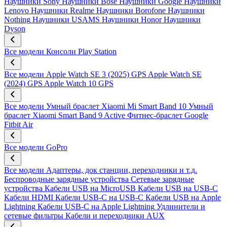
Наушники Sony
Наушники Bose
Наушники Google
Наушники
Lenovo
Наушники Realme
Наушники Borofone
Наушники
Nothing
Наушники USAMS
Наушники Honor
Наушники
Dyson
Все модели
Консоли Play Station
Все модели
Apple Watch SE 3 (2025) GPS
Apple Watch SE
(2024) GPS
Apple Watch 10 GPS
Все модели
Умный браслет Xiaomi Mi Smart Band 10
Умный
браслет Xiaomi Smart Band 9 Active
Фитнес-браслет Google
Fitbit Air
Все модели
GoPro
Все модели
Адаптеры, док станции, переходники и т.д.
Беспроводные зарядные устройства
Сетевые зарядные
устройства
Кабели USB на MicroUSB
Кабели USB на USB-C
Кабели HDMI
Кабели USB-C на USB-C
Кабели USB на Apple
Lightning
Кабели USB-C на Apple Lightning
Удлинители и
сетевые фильтры
Кабели и переходники AUX