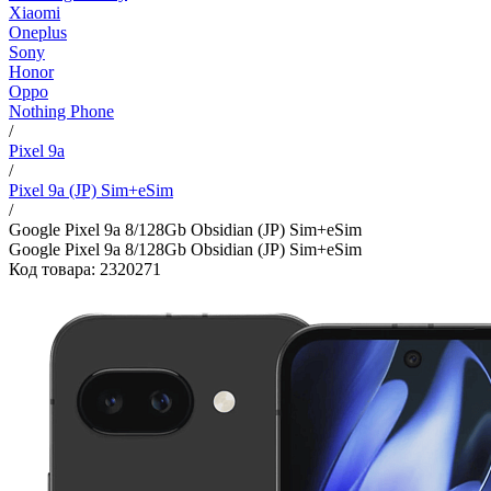
Xiaomi
Oneplus
Sony
Honor
Oppo
Nothing Phone
/
Pixel 9a
/
Pixel 9a (JP) Sim+eSim
/
Google Pixel 9a 8/128Gb Obsidian (JP) Sim+eSim
Google Pixel 9a 8/128Gb Obsidian (JP) Sim+eSim
Код товара: 2320271