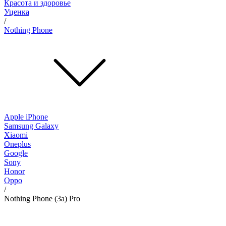
Красота и здоровье
Уценка
/
Nothing Phone
Apple iPhone
Samsung Galaxy
Xiaomi
Oneplus
Google
Sony
Honor
Oppo
/
Nothing Phone (3a) Pro