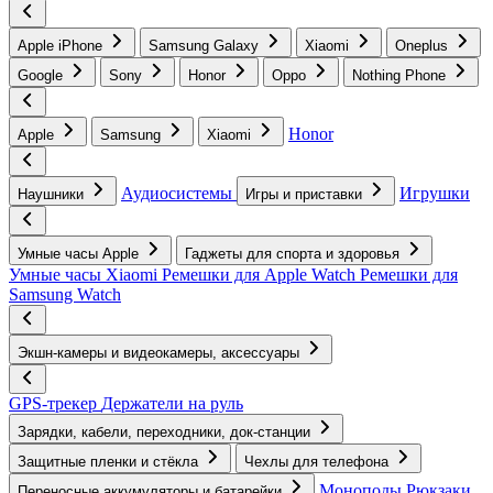
Apple iPhone
Samsung Galaxy
Xiaomi
Oneplus
Google
Sony
Honor
Oppo
Nothing Phone
Honor
Apple
Samsung
Xiaomi
Аудиосистемы
Игрушки
Наушники
Игры и приставки
Умные часы Apple
Гаджеты для спорта и здоровья
Умные часы Xiaomi
Ремешки для Apple Watch
Ремешки для
Samsung Watch
Экшн-камеры и видеокамеры, аксессуары
GPS-трекер
Держатели на руль
Зарядки, кабели, переходники, док-станции
Защитные пленки и стёкла
Чехлы для телефона
Моноподы
Рюкзаки
Переносные аккумуляторы и батарейки