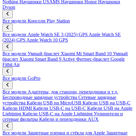
Nothing
Наушники USAMS
Наушники Honor
Наушники
Dyson
Все модели
Консоли Play Station
Все модели
Apple Watch SE 3 (2025) GPS
Apple Watch SE
(2024) GPS
Apple Watch 10 GPS
Все модели
Умный браслет Xiaomi Mi Smart Band 10
Умный
браслет Xiaomi Smart Band 9 Active
Фитнес-браслет Google
Fitbit Air
Все модели
GoPro
Все модели
Адаптеры, док станции, переходники и т.д.
Беспроводные зарядные устройства
Сетевые зарядные
устройства
Кабели USB на MicroUSB
Кабели USB на USB-C
Кабели HDMI
Кабели USB-C на USB-C
Кабели USB на Apple
Lightning
Кабели USB-C на Apple Lightning
Удлинители и
сетевые фильтры
Кабели и переходники AUX
Все модели
Защитные пленки и стёкла для Apple
Защитные