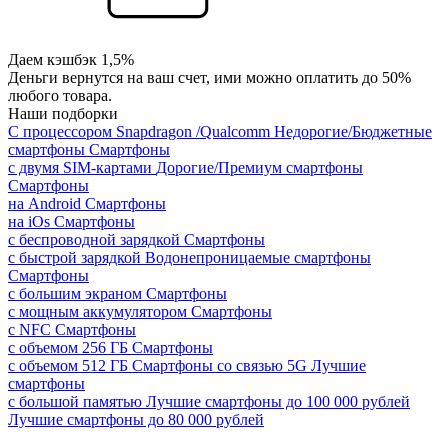
Даем кэшбэк 1,5%
Деньги вернутся на ваш счет, ими можно оплатить до 50%
любого товара.
Наши подборки
С процессором Snapdragon /Qualcomm
Недорогие/Бюджетные
смартфоны
Смартфоны
с двумя SIM-картами
Дорогие/Премиум смартфоны
Смартфоны
на Android
Смартфоны
на iOs
Смартфоны
с беспроводной зарядкой
Смартфоны
с быстрой зарядкой
Водонепроницаемые смартфоны
Смартфоны
с большим экраном
Смартфоны
с мощным аккумулятором
Смартфоны
с NFC
Смартфоны
с объемом 256 ГБ
Смартфоны
с объемом 512 ГБ
Смартфоны со связью 5G
Лучшие
смартфоны
с большой памятью
Лучшие смартфоны до 100 000 рублей
Лучшие смартфоны до 80 000 рублей