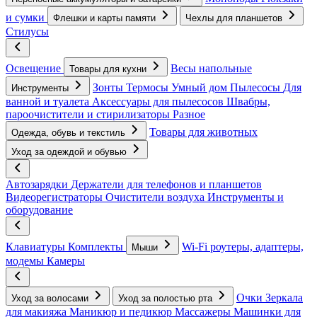
и сумки
Флешки и карты памяти
Чехлы для планшетов
Стилусы
Освещение
Весы напольные
Товары для кухни
Зонты
Термосы
Умный дом
Пылесосы
Для
Инструменты
ванной и туалета
Аксессуары для пылесосов
Швабры,
пароочистители и стирилизаторы
Разное
Товары для животных
Одежда, обувь и текстиль
Уход за одеждой и обувью
Автозарядки
Держатели для телефонов и планшетов
Видеорегистраторы
Очистители воздуха
Инструменты и
оборудование
Клавиатуры
Комплекты
Wi-Fi роутеры, адаптеры,
Мыши
модемы
Камеры
Очки
Зеркала
Уход за волосами
Уход за полостью рта
для макияжа
Маникюр и педикюр
Массажеры
Машинки для