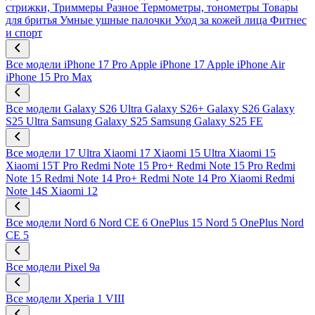
стрижки, Триммеры
Разное
Термометры, тонометры
Товары
для бритья
Умные ушные палочки
Уход за кожей лица
Фитнес
и спорт
Все модели
iPhone 17 Pro
Apple iPhone 17
Apple iPhone Air
iPhone 15 Pro Max
Все модели
Galaxy S26 Ultra
Galaxy S26+
Galaxy S26
Galaxy
S25 Ultra
Samsung Galaxy S25
Samsung Galaxy S25 FE
Все модели
17 Ultra
Xiaomi 17
Xiaomi 15 Ultra
Xiaomi 15
Xiaomi 15T Pro
Redmi Note 15 Pro+
Redmi Note 15 Pro
Redmi
Note 15
Redmi Note 14 Pro+
Redmi Note 14 Pro
Xiaomi Redmi
Note 14S
Xiaomi 12
Все модели
Nord 6
Nord CE 6
OnePlus 15
Nord 5
OnePlus Nord
CE 5
Все модели
Pixel 9a
Все модели
Xperia 1 VIII