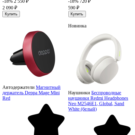
-18%
2 550 ₽
-18%
720 ₽
2 090 ₽
590 ₽
Купить
Купить
Новинка
Автодержатели
Магнитный
держатель Deppa Mage Mini
Наушники
Беспроводные
Red
наушники Redmi Headphones
Neo M2546E1, Global, Sand
White (белый)