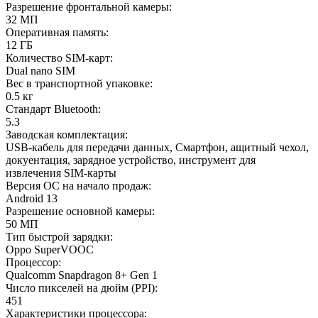
Разрешение фронтальной камеры
:
32 МП
Оперативная память
:
12 ГБ
Количество SIM-карт
:
Dual nano SIM
Вес в транспортной упаковке
:
0.5 кг
Стандарт Bluetooth
:
5.3
Заводская комплектация
:
USB-кабель для передачи данных, Смартфон, ащитный чехол,
докуентация, зарядное устройство, инструмент для
извлечения SIM-карты
Версия ОС на начало продаж
:
Android 13
Разрешение основной камеры
:
50 МП
Тип быстрой зарядки
:
Oppo SuperVOOC
Процессор
:
Qualcomm Snapdragon 8+ Gen 1
Число пикселей на дюйм (PPI)
:
451
Характеристики процессора
: