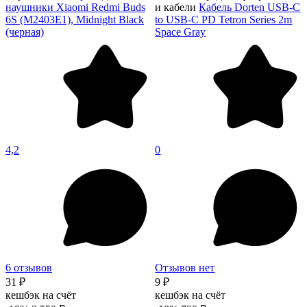
наушники Xiaomi Redmi Buds
и кабели
Кабель Dorten USB-C
6S (M2403E1), Midnight Black
to USB-C PD Tetron Series 2m
(черная)
Space Gray
4,2
0
6 отзывов
Отзывов нет
31 ₽
9 ₽
кешбэк на счёт
кешбэк на счёт