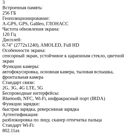
3
Встроенная память
:
256 ГБ
Геопозиционирование
:
A-GPS, GPS, Galileo, ГЛОНАСС
Частота обновления экрана
:
120 Гц
Дисплей
:
6.74" (2772x1240), AMOLED, Full HD
Особенности экрана
:
сенсорный экран, устойчивое к царапинам стекло, цветной
экран
Функции камеры
:
автофокусировка, основная камера, тыловая вспышка,
фронтальная камера
Стандарт связи
:
2G, 3G, 4G LTE, 5G
Беспроводные интерфейсы
:
Bluetooth, NFC, Wi-Fi, инфракрасный порт (IRDA)
Функции зарядки
:
быстрая зарядка, реверсивная зарядка
Аутентификация
:
разблокировка по лицу, сканер отпечатка пальца
Стандарт Wi-Fi
:
802.11ax