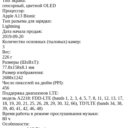
Тип экрана
:
сенсорный, цветной OLED
Процессор
:
Apple A13 Bionic
Тип разъема для зарядки
:
Lightning
Дата начала продаж
:
2019-09-20
Количество основных (тыловых) камер
:
3
Вес
:
226 г
Размеры (ШxВxТ)
:
77.8x158x8.1 мм
Размер изображения
:
2688x1242
Число пикселей на дюйм (PPI)
:
456
Поддержка диапазонов LTE
:
модель A2218: FDD-LTE (bands 1, 2, 3, 4, 5, 7, 8, 11, 12, 13, 17,
18, 19, 20, 21, 25, 26, 28, 29, 30, 32, 66), TD?LTE (bands 34, 38,
39, 40, 41, 42, 46, 48)
Время работы в режиме прослушивания музыки
:
80 ч
Особенности
: