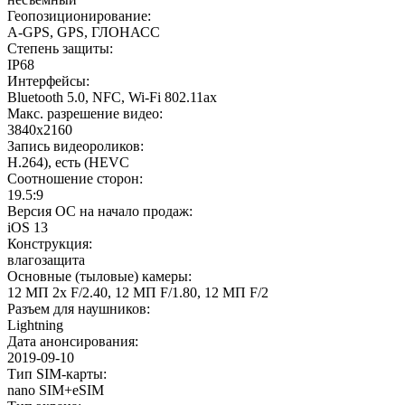
Геопозиционирование
:
A-GPS, GPS, ГЛОНАСС
Степень защиты
:
IP68
Интерфейсы
:
Bluetooth 5.0, NFC, Wi-Fi 802.11ax
Макс. разрешение видео
:
3840x2160
Запись видеороликов
:
H.264), есть (HEVC
Соотношение сторон
:
19.5:9
Версия ОС на начало продаж
:
iOS 13
Конструкция
:
влагозащита
Основные (тыловые) камеры
:
12 МП 2x F/2.40, 12 МП F/1.80, 12 МП F/2
Разъем для наушников
:
Lightning
Дата анонсирования
:
2019-09-10
Тип SIM-карты
:
nano SIM+eSIM