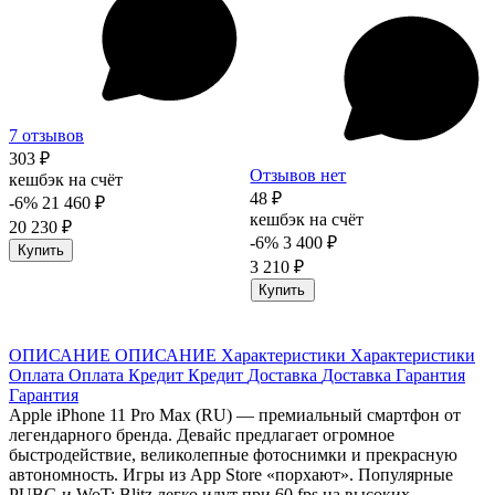
7 отзывов
303 ₽
Отзывов нет
кешбэк на счёт
48 ₽
-6%
21 460 ₽
кешбэк на счёт
20 230 ₽
-6%
3 400 ₽
Купить
3 210 ₽
Купить
ОПИСАНИЕ
ОПИСАНИЕ
Характеристики
Характеристики
Оплата
Оплата
Кредит
Кредит
Доставка
Доставка
Гарантия
Гарантия
Apple iPhone 11 Pro Max (RU) — премиальный смартфон от
легендарного бренда. Девайс предлагает огромное
быстродействие, великолепные фотоснимки и прекрасную
автономность. Игры из App Store «порхают». Популярные
PUBG и WoT: Blitz легко идут при 60 fps на высоких