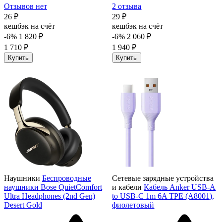
Отзывов нет
2 отзыва
26 ₽
29 ₽
кешбэк на счёт
кешбэк на счёт
-6%
1 820 ₽
-6%
2 060 ₽
1 710 ₽
1 940 ₽
Купить
Купить
Наушники
Беспроводные
Сетевые зарядные устройства
наушники Bose QuietComfort
и кабели
Кабель Anker USB-A
Ultra Headphones (2nd Gen)
to USB-C 1m 6A TPE (A8001),
Desert Gold
фиолетовый