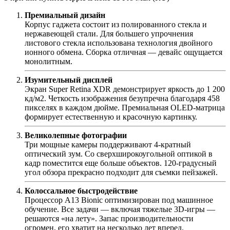
Премиальный дизайн
Корпус гаджета состоит из полированного стекла и
нержавеющей стали. Для большего упрочнения
листового стекла использована технология двойного
ионного обмена. Сборка отличная — девайс ощущается
монолитным.
Изумительный дисплей
Экран Super Retina XDR демонстрирует яркость до 1 200
кд/ м2. Четкость изображения безупречна благодаря 458
пикселях в каждом дюйме. Премиальная OLED-матрица
формирует естественную и красочную картинку.
Великолепные фотографии
Три мощные камеры поддерживают 4-кратный
оптический зум. Со сверхширокоугольной оптикой в
кадр поместится еще больше объектов. 120-градусный
угол обзора прекрасно подходит для съемки пейзажей.
Колоссальное быстродействие
Процессор A13 Bionic оптимизирован под машинное
обучение. Все задачи — включая тяжелые 3D-игры —
решаются «на лету». Запас производительности
огромен, его хватит на несколько лет вперед.