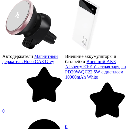
Автодержатели
Магнитный
Внешние аккумуляторы и
держатель Hoco CA3 Grey
батарейки
Внешний АКБ
Aksberry E101 быстрая зарядка
PD20W/QC22.5W с дисплеем
10000mAh White
0
0