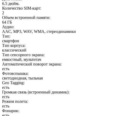
6.5 дюйм.
Количество SIM-карт
:
2
Объем встроенной памяти
:
64 ГБ
Аудио
:
AAC, MP3, WAV, WMA, стереодинамики
Тип
:
смартфон
Тип корпуса
:
классический
Тип сенсорного экрана
:
емкостный, мультитач
Автоматический поворот экрана
:
есть
Фотовспышка
:
светодиодная, тыльная
Geo Tagging
:
есть
Громкая связь (встроенный динамик)
:
есть
Режим полета
:
есть
Фонарик
:
есть