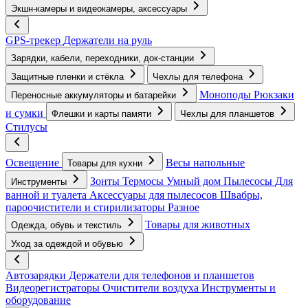
Экшн-камеры и видеокамеры, аксессуары
GPS-трекер
Держатели на руль
Зарядки, кабели, переходники, док-станции
Защитные пленки и стёкла
Чехлы для телефона
Моноподы
Рюкзаки
Переносные аккумуляторы и батарейки
и сумки
Флешки и карты памяти
Чехлы для планшетов
Стилусы
Освещение
Весы напольные
Товары для кухни
Зонты
Термосы
Умный дом
Пылесосы
Для
Инструменты
ванной и туалета
Аксессуары для пылесосов
Швабры,
пароочистители и стирилизаторы
Разное
Товары для животных
Одежда, обувь и текстиль
Уход за одеждой и обувью
Автозарядки
Держатели для телефонов и планшетов
Видеорегистраторы
Очистители воздуха
Инструменты и
оборудование