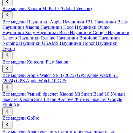
Все модели
Xiaomi Mi Pad 7 (Global Version)
Все модели
Наушники Apple
Наушники JBL
Наушники Beats
Наушники Xiaomi
Наушники Hoco
Наушники Qumo
Наушники Sony
Наушники Bose
Наушники Google
Наушники
Lenovo
Наушники Realme
Наушники Borofone
Наушники
Nothing
Наушники USAMS
Наушники Honor
Наушники
Dyson
Все модели
Консоли Play Station
Все модели
Apple Watch SE 3 (2025) GPS
Apple Watch SE
(2024) GPS
Apple Watch 10 GPS
Все модели
Умный браслет Xiaomi Mi Smart Band 10
Умный
браслет Xiaomi Smart Band 9 Active
Фитнес-браслет Google
Fitbit Air
Все модели
GoPro
Все модели
Адаптеры, док станции, переходники и т.д.