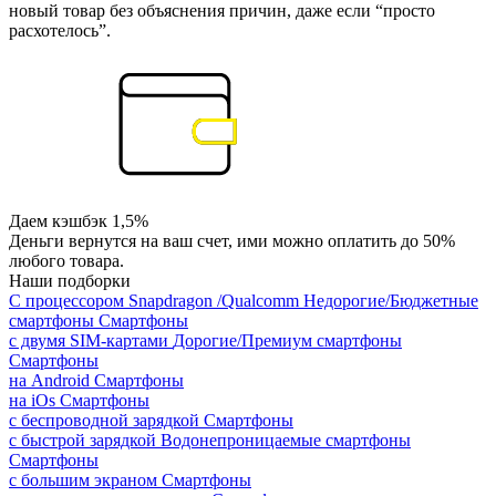
новый товар без объяснения причин, даже если “просто
расхотелось”.
Даем кэшбэк 1,5%
Деньги вернутся на ваш счет, ими можно оплатить до 50%
любого товара.
Наши подборки
С процессором Snapdragon /Qualcomm
Недорогие/Бюджетные
смартфоны
Смартфоны
с двумя SIM-картами
Дорогие/Премиум смартфоны
Смартфоны
на Android
Смартфоны
на iOs
Смартфоны
с беспроводной зарядкой
Смартфоны
с быстрой зарядкой
Водонепроницаемые смартфоны
Смартфоны
с большим экраном
Смартфоны