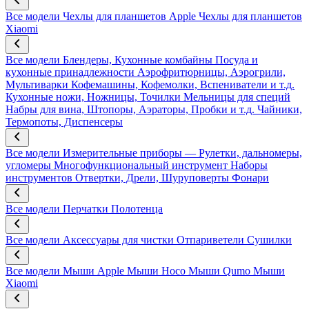
Все модели
Чехлы для планшетов Apple
Чехлы для планшетов
Xiaomi
Все модели
Блендеры, Кухонные комбайны
Посуда и
кухонные принадлежности
Аэрофритюрницы, Аэрогрили,
Мультиварки
Кофемашины, Кофемолки, Вспениватели и т.д.
Кухонные ножи, Ножницы, Точилки
Мельницы для специй
Набры для вина, Штопоры, Аэраторы, Пробки и т.д.
Чайники,
Термопоты, Диспенсеры
Все модели
Измерительные приборы — Рулетки, дальномеры,
угломеры
Многофункциональный инструмент
Наборы
инструментов
Отвертки, Дрели, Шуруповерты
Фонари
Все модели
Перчатки
Полотенца
Все модели
Аксессуары для чистки
Отпариветели
Сушилки
Все модели
Мыши Apple
Мыши Hoco
Мыши Qumo
Мыши
Xiaomi