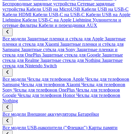
Беспроводные зарядные устройства
Сетевые зарядные
устройства
Кабели USB на MicroUSB
Кабели USB на USB-C
Кабели HDMI
Кабели USB-C на USB-C
Кабели USB на Apple
Lightning
Кабели USB-C на Apple Lightning
Удлинители и
сетевые фильтры
Кабели и переходники AUX
Все модели
Защитные пленки и стёкла для Apple
Защитные
пленки и стекла для Xiaomi
Защитные пленки и стёкла для
Samsung
Защитные стёкла для Sony
Защитные пленки и
стекла для OnePlus
Защитные стекла для Google
Защитные
стекла для Realme
Защитные стекла для Nothing
Защитные
стекла для Nintendo Switch
Все модели
Чехлы для телефонов Apple
Чехлы для телефонов
Samsung
Чехлы для телефонов Xiaomi
Чехлы для телефонов
Sony
Чехлы для телефонов OnePlus
Чехлы для телефонов
Google
Чехлы для телефонов Honor
Чехлы для телефонов
Nothing
Все модели
Внешние аккумуляторы
Батарейки
Все модели
USB-накопители ("Флешки")
Карты памяти