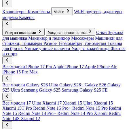
Клавиатуры
Комплекты
Wi-Fi роутеры, адаптеры,
Мыши
модемы
Камеры
Очки
Зеркала
Уход за волосами
Уход за полостью рта
для макияжа
Маникюр и педикюр
Массажеры
Машинки для
стрижки, Триммеры
Разное
Термометры, тонометры
Товары
для бритья
Умные ушные палочки
Уход за кожей лица
Фитнес
и спорт
Все модели
iPhone 17 Pro
Apple iPhone 17
Apple iPhone Air
iPhone 15 Pro Max
Все модели
Galaxy S26 Ultra
Galaxy S26+
Galaxy S26
Galaxy
S25 Ultra
Samsung Galaxy S25
Samsung Galaxy S25 FE
Все модели
17 Ultra
Xiaomi 17
Xiaomi 15 Ultra
Xiaomi 15
Xiaomi 15T Pro
Redmi Note 15 Pro+
Redmi Note 15 Pro
Redmi
Note 15
Redmi Note 14 Pro+
Redmi Note 14 Pro
Xiaomi Redmi
Note 14S
Xiaomi 12