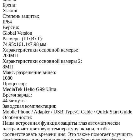
Бренд
:
Xiaomi
Степень защиты
:
IP64
Версия
:
Global Version
Размеры (ШxВxТ)
:
74.95x161.1x7.98 мм
Характеристики основной камеры
:
200МП
Характеристики основной камеры 2
:
8МП
Макс. разрешение видео
:
1080
Процессор
:
MediaTek Helio G99-Ultra
Время заряда
:
44 минуты
Заводская комплектация
:
Mobile Phone / Adapter / USB Type-C Cable / Quick Start Guide
Особенности
:
Наша встроенная функция защиты глаз автоматически
настраивает цветовую температуру экрана, чтобы
соответствовать времени дня. Это также помогает улучшить
комфорт глаз при использовании мобильного телефона в