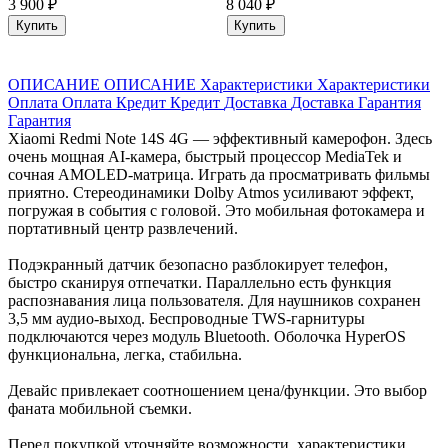
3 900 ₽
8 040 ₽
Купить
Купить
ОПИСАНИЕ
ОПИСАНИЕ
Характеристики
Характеристики
Оплата
Оплата
Кредит
Кредит
Доставка
Доставка
Гарантия
Гарантия
Xiaomi Redmi Note 14S 4G — эффективный камерофон. Здесь
очень мощная AI-камера, быстрый процессор MediaTek и
сочная AMOLED-матрица. Играть да просматривать фильмы
приятно. Стереодинамики Dolby Atmos усиливают эффект,
погружая в события с головой. Это мобильная фотокамера и
портативный центр развлечений.
Подэкранный датчик безопасно разблокирует телефон,
быстро сканируя отпечатки. Параллельно есть функция
распознавания лица пользователя. Для наушников сохранен
3,5 мм аудио-выход. Беспроводные TWS-гарнитуры
подключаются через модуль Bluetooth. Оболочка HyperOS
функциональна, легка, стабильна.
Девайс привлекает соотношением цена/функции. Это выбор
фаната мобильной съемки.
Перед покупкой уточняйте возможности, характеристики,