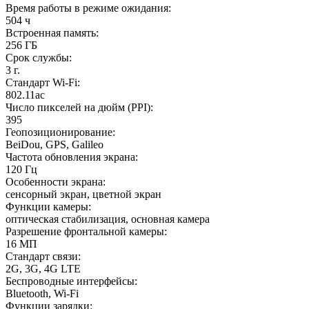
Время работы в режиме ожидания
:
504 ч
Встроенная память
:
256 ГБ
Срок службы
:
3 г.
Стандарт Wi-Fi
:
802.11ac
Число пикселей на дюйм (PPI)
:
395
Геопозиционирование
:
BeiDou, GPS, Galileo
Частота обновления экрана
:
120 Гц
Особенности экрана
:
сенсорный экран, цветной экран
Функции камеры
:
оптическая стабилизация, основная камера
Разрешение фронтальной камеры
:
16 МП
Стандарт связи
:
2G, 3G, 4G LTE
Беспроводные интерфейсы
:
Bluetooth, Wi-Fi
Функции зарядки
: