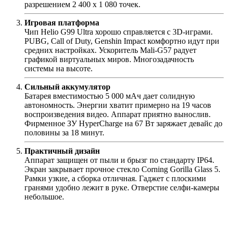
разрешением 2 400 x 1 080 точек.
Игровая платформа
Чип Helio G99 Ultra хорошо справляется с 3D-играми.
PUBG, Call of Duty, Genshin Impact комфортно идут при
средних настройках. Ускоритель Mali-G57 радует
графикой виртуальных миров. Многозадачность
системы на высоте.
Сильный аккумулятор
Батарея вместимостью 5 000 мАч дает солидную
автономность. Энергии хватит примерно на 19 часов
воспроизведения видео. Аппарат приятно вынослив.
Фирменное ЗУ HyperCharge на 67 Вт заряжает девайс до
половины за 18 минут.
Практичный дизайн
Аппарат защищен от пыли и брызг по стандарту IP64.
Экран закрывает прочное стекло Corning Gorilla Glass 5.
Рамки узкие, а сборка отличная. Гаджет с плоскими
гранями удобно лежит в руке. Отверстие селфи-камеры
небольшое.