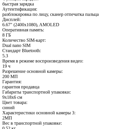
быстрая зарядка
Аутентификация
:
разблокировка по лицу, сканер отпечатка пальца
Дисплей
:
6.67" (2400x1080), AMOLED
Оперативная память
:
8 ГБ
Количество SIM-карт
:
Dual nano SIM
Стандарт Bluetooth
:
5.3
Время в режиме воспроизведения видео
:
19 ч
Разрешение основной камеры
:
200 МП
Гарантия
:
гарантия продавца
Габариты транспортной упаковки
:
9х18х6 см
Цвет товара
:
синий
Характеристики основной камеры 3
:
2МП
Вес в транспортной упаковке
:
0.52 кг