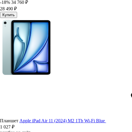
-18%
34 760 ₽
28 490 ₽
Купить
Планшет
Apple iPad Air 11 (2024) M2 1Tb Wi-Fi Blue
1 027 ₽