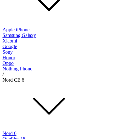
Apple iPhone
Samsung Galaxy
Xiaomi
Google
Sony
Honor
Oppo
Nothing Phone
/
Nord CE 6
Nord 6
OnePlus 15