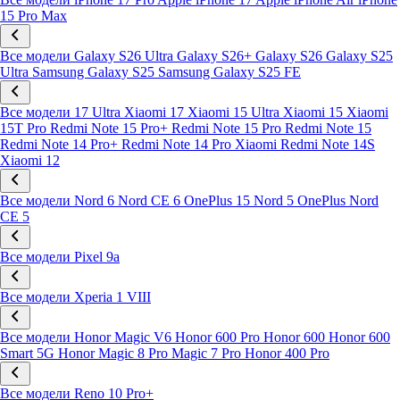
15 Pro Max
Все модели
Galaxy S26 Ultra
Galaxy S26+
Galaxy S26
Galaxy S25
Ultra
Samsung Galaxy S25
Samsung Galaxy S25 FE
Все модели
17 Ultra
Xiaomi 17
Xiaomi 15 Ultra
Xiaomi 15
Xiaomi
15T Pro
Redmi Note 15 Pro+
Redmi Note 15 Pro
Redmi Note 15
Redmi Note 14 Pro+
Redmi Note 14 Pro
Xiaomi Redmi Note 14S
Xiaomi 12
Все модели
Nord 6
Nord CE 6
OnePlus 15
Nord 5
OnePlus Nord
CE 5
Все модели
Pixel 9a
Все модели
Xperia 1 VIII
Все модели
Honor Magic V6
Honor 600 Pro
Honor 600
Honor 600
Smart 5G
Honor Magic 8 Pro
Magic 7 Pro
Honor 400 Pro
Все модели
Reno 10 Pro+