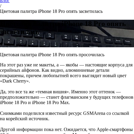
Блог
/
Цветовая палитра iPhone 18 Pro опять засветилась
Цветовая палитра iPhone 18 Pro опять
засветилась
5 июня 2026
Цветовая палитра iPhone 18 Pro опять просочилась
На этот раз уже не макеты, а — якобы — настоящие корпуса для
серийных айфонов. Как видно, алюминиевые детали
покрашены, причем любопытней всего выглядит новый цвет
«Dark Cherry».
Да, это все та же «темная вишня». Именно этот оттенок —
предположительно — станет флагманским у будущих телефонов
iPhone 18 Pro и iPhone 18 Pro Max.
Снимками поделился известный ресурс GSMArena со ссылкой
на корейский источник.
Другой информации пока нет. Ожидается, что Apple-смартфоны