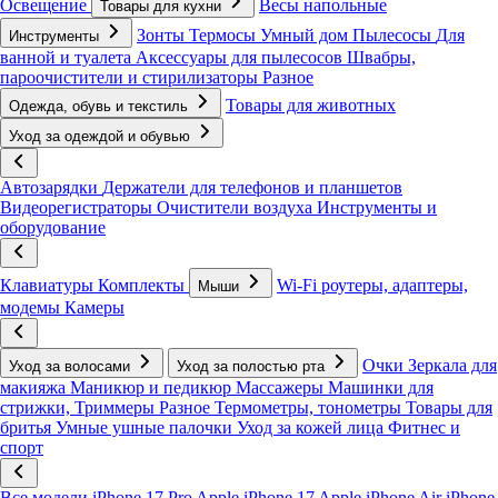
Освещение
Весы напольные
Товары для кухни
Зонты
Термосы
Умный дом
Пылесосы
Для
Инструменты
ванной и туалета
Аксессуары для пылесосов
Швабры,
пароочистители и стирилизаторы
Разное
Товары для животных
Одежда, обувь и текстиль
Уход за одеждой и обувью
Автозарядки
Держатели для телефонов и планшетов
Видеорегистраторы
Очистители воздуха
Инструменты и
оборудование
Клавиатуры
Комплекты
Wi-Fi роутеры, адаптеры,
Мыши
модемы
Камеры
Очки
Зеркала для
Уход за волосами
Уход за полостью рта
макияжа
Маникюр и педикюр
Массажеры
Машинки для
стрижки, Триммеры
Разное
Термометры, тонометры
Товары для
бритья
Умные ушные палочки
Уход за кожей лица
Фитнес и
спорт
Все модели
iPhone 17 Pro
Apple iPhone 17
Apple iPhone Air
iPhone