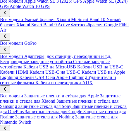
Все модели
Apple Watch SE 3 (2025) GPS
Apple Watch SE (2024)
GPS
Apple Watch 10 GPS
Все модели
Умный браслет Xiaomi Mi Smart Band 10
Умный
браслет Xiaomi Smart Band 9 Active
Фитнес-браслет Google Fitbit
Air
Все модели
GoPro
Все модели
Адаптеры, док станции, переходники и т.д.
Беспроводные зарядные устройства
Сетевые зарядные
устройства
Кабели USB на MicroUSB
Кабели USB на USB-C
Кабели HDMI
Кабели USB-C на USB-C
Кабели USB на Apple
Lightning
Кабели USB-C на Apple Lightning
Удлинители и
сетевые фильтры
Кабели и переходники AUX
Все модели
Защитные пленки и стёкла для Apple
Защитные
пленки и стекла для Xiaomi
Защитные пленки и стёкла для
Samsung
Защитные стёкла для Sony
Защитные пленки и стекла
для OnePlus
Защитные стекла для Google
Защитные стекла для
Realme
Защитные стекла для Nothing
Защитные стекла для
Nintendo Switch