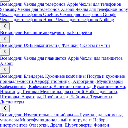
Все модели
Чехлы для телефонов Apple
Чехлы для телефонов
Samsung
Чехлы для телефонов Xiaomi
Чехлы для телефонов Sony
Чехлы для телефонов OnePlus
Чехлы для телефонов Google
Чехлы для телефонов Honor
Чехлы для телефонов Nothing
Все модели
Внешние аккумуляторы
Батарейки
Все модели
USB-накопители ("Флешки")
Карты памяти
Все модели
Чехлы для планшетов Apple
Чехлы для планшетов
Xiaomi
Все модели
Блендеры, Кухонные комбайны
Посуда и кухонные
принадлежности
Аэрофритюрницы, Аэрогрили, Мультиварки
Кофемашины, Кофемолки, Вспениватели и т.д.
Кухонные ножи,
Ножницы, Точилки
Мельницы для специй
Набры для вина,
Штопоры, Аэраторы, Пробки и т.д.
Чайники, Термопоты,
Диспенсеры
Все модели
Измерительные приборы — Рулетки, дальномеры,
угломеры
Многофункциональный инструмент
Наборы
инструментов
Отвертки, Дрели, Шуруповерты
Фонари