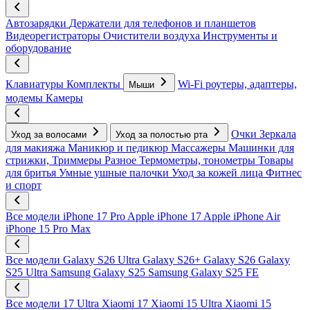
Автозарядки
Держатели для телефонов и планшетов
Видеорегистраторы
Очистители воздуха
Инструменты и
оборудование
Клавиатуры
Комплекты
Wi-Fi роутеры, адаптеры,
Мыши
модемы
Камеры
Очки
Зеркала
Уход за волосами
Уход за полостью рта
для макияжа
Маникюр и педикюр
Массажеры
Машинки для
стрижки, Триммеры
Разное
Термометры, тонометры
Товары
для бритья
Умные ушные палочки
Уход за кожей лица
Фитнес
и спорт
Все модели
iPhone 17 Pro
Apple iPhone 17
Apple iPhone Air
iPhone 15 Pro Max
Все модели
Galaxy S26 Ultra
Galaxy S26+
Galaxy S26
Galaxy
S25 Ultra
Samsung Galaxy S25
Samsung Galaxy S25 FE
Все модели
17 Ultra
Xiaomi 17
Xiaomi 15 Ultra
Xiaomi 15