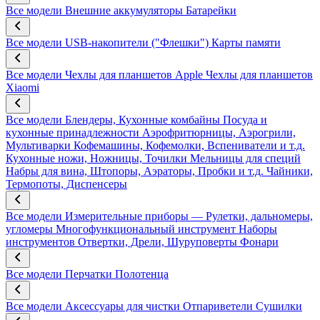
Все модели
Внешние аккумуляторы
Батарейки
Все модели
USB-накопители ("Флешки")
Карты памяти
Все модели
Чехлы для планшетов Apple
Чехлы для планшетов
Xiaomi
Все модели
Блендеры, Кухонные комбайны
Посуда и
кухонные принадлежности
Аэрофритюрницы, Аэрогрили,
Мультиварки
Кофемашины, Кофемолки, Вспениватели и т.д.
Кухонные ножи, Ножницы, Точилки
Мельницы для специй
Набры для вина, Штопоры, Аэраторы, Пробки и т.д.
Чайники,
Термопоты, Диспенсеры
Все модели
Измерительные приборы — Рулетки, дальномеры,
угломеры
Многофункциональный инструмент
Наборы
инструментов
Отвертки, Дрели, Шуруповерты
Фонари
Все модели
Перчатки
Полотенца
Все модели
Аксессуары для чистки
Отпариветели
Сушилки