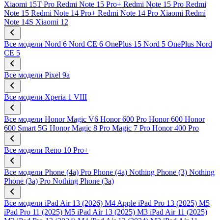
Xiaomi 15T Pro
Redmi Note 15 Pro+
Redmi Note 15 Pro
Redmi
Note 15
Redmi Note 14 Pro+
Redmi Note 14 Pro
Xiaomi Redmi
Note 14S
Xiaomi 12
Все модели
Nord 6
Nord CE 6
OnePlus 15
Nord 5
OnePlus Nord
CE 5
Все модели
Pixel 9a
Все модели
Xperia 1 VIII
Все модели
Honor Magic V6
Honor 600 Pro
Honor 600
Honor
600 Smart 5G
Honor Magic 8 Pro
Magic 7 Pro
Honor 400 Pro
Все модели
Reno 10 Pro+
Все модели
Phone (4a) Pro
Phone (4a)
Nothing Phone (3)
Nothing
Phone (3a) Pro
Nothing Phone (3a)
Все модели
iPad Air 13 (2026) M4
Apple iPad Pro 13 (2025) M5
iPad Pro 11 (2025) M5
iPad Air 13 (2025) M3
iPad Air 11 (2025)