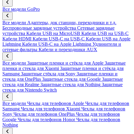
Все модели
GoPro
Все модели
Адаптеры, док станции, переходники и т.д.
Беспроводные зарядные устройства
Сетевые зарядные
устройства
Кабели USB на MicroUSB
Кабели USB на USB-C
Кабели HDMI
Кабели USB-C на USB-C
Кабели USB на Apple
Lightning
Кабели USB-C на Apple Lightning
Удлинители и
сетевые фильтры
Кабели и переходники AUX
Все модели
Защитные пленки и стёкла для Apple
Защитные
пленки и стекла для Xiaomi
Защитные пленки и стёкла для
Samsung
Защитные стёкла для Sony
Защитные пленки и
стекла для OnePlus
Защитные стекла для Google
Защитные
стекла для Realme
Защитные стекла для Nothing
Защитные
стекла для Nintendo Switch
Все модели
Чехлы для телефонов Apple
Чехлы для телефонов
Samsung
Чехлы для телефонов Xiaomi
Чехлы для телефонов
Sony
Чехлы для телефонов OnePlus
Чехлы для телефонов
Google
Чехлы для телефонов Honor
Чехлы для телефонов
Nothing