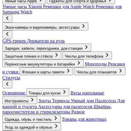
Умные часы Apple
Гаджеты для спорта и здоровья
Умные часы Xiaomi
Ремешки для Apple Watch
Ремешки для
Samsung Watch
Экшн-камеры и видеокамеры, аксессуары
GPS-трекер
Держатели на руль
Зарядки, кабели, переходники, док-станции
Защитные пленки и стёкла
Чехлы для телефона
Моноподы
Рюкзаки
Переносные аккумуляторы и батарейки
и сумки
Флешки и карты памяти
Чехлы для планшетов
Стилусы
Освещение
Весы напольные
Товары для кухни
Зонты
Термосы
Умный дом
Пылесосы
Для
Инструменты
ванной и туалета
Аксессуары для пылесосов
Швабры,
пароочистители и стирилизаторы
Разное
Товары для животных
Одежда, обувь и текстиль
Уход за одеждой и обувью