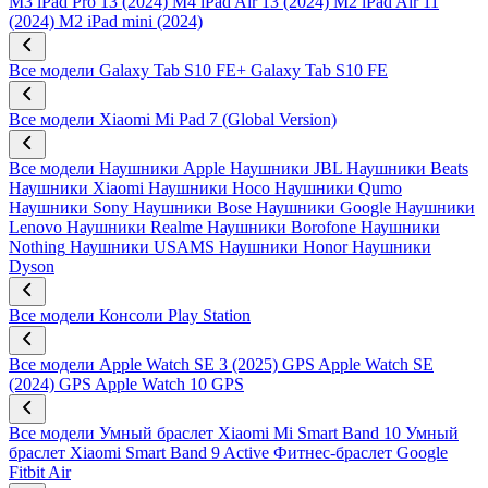
M3
iPad Pro 13 (2024) M4
iPad Air 13 (2024) M2
iPad Air 11
(2024) M2
iPad mini (2024)
Все модели
Galaxy Tab S10 FE+
Galaxy Tab S10 FE
Все модели
Xiaomi Mi Pad 7 (Global Version)
Все модели
Наушники Apple
Наушники JBL
Наушники Beats
Наушники Xiaomi
Наушники Hoco
Наушники Qumo
Наушники Sony
Наушники Bose
Наушники Google
Наушники
Lenovo
Наушники Realme
Наушники Borofone
Наушники
Nothing
Наушники USAMS
Наушники Honor
Наушники
Dyson
Все модели
Консоли Play Station
Все модели
Apple Watch SE 3 (2025) GPS
Apple Watch SE
(2024) GPS
Apple Watch 10 GPS
Все модели
Умный браслет Xiaomi Mi Smart Band 10
Умный
браслет Xiaomi Smart Band 9 Active
Фитнес-браслет Google
Fitbit Air