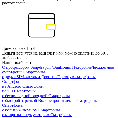
расхотелось”.
Даем кэшбэк 1,5%
Деньги вернутся на ваш счет, ими можно оплатить до 50%
любого товара.
Наши подборки
С процессором Snapdragon /Qualcomm
Недорогие/Бюджетные
смартфоны
Смартфоны
с двумя SIM-картами
Дорогие/Премиум смартфоны
Смартфоны
на Android
Смартфоны
на iOs
Смартфоны
с беспроводной зарядкой
Смартфоны
с быстрой зарядкой
Водонепроницаемые смартфоны
Смартфоны
с большим экраном
Смартфоны
с мощным аккумулятором
Смартфоны