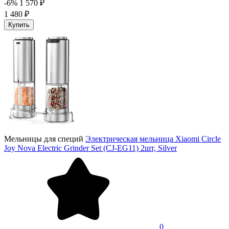
-6%
1 570 ₽
1 480 ₽
Купить
Мельницы для специй
Электрическая мельница Xiaomi Circle
Joy Nova Electric Grinder Set (CJ-EG11) 2шт, Silver
0