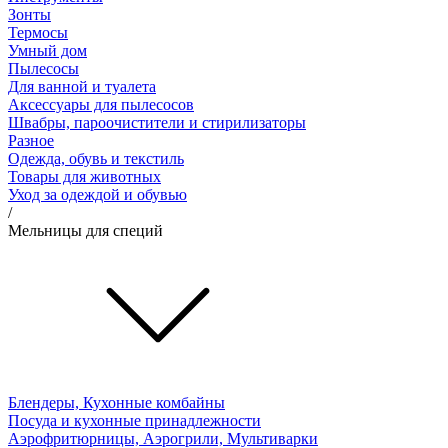
Зонты
Термосы
Умный дом
Пылесосы
Для ванной и туалета
Аксессуары для пылесосов
Швабры, пароочистители и стирилизаторы
Разное
Одежда, обувь и текстиль
Товары для животных
Уход за одеждой и обувью
/
Мельницы для специй
Блендеры, Кухонные комбайны
Посуда и кухонные принадлежности
Аэрофритюрницы, Аэрогрили, Мультиварки