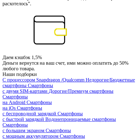
расхотелось”.
Даем кэшбэк 1,5%
Деньги вернутся на ваш счет, ими можно оплатить до 50%
любого товара.
Наши подборки
С процессором Snapdragon /Qualcomm
Недорогие/Бюджетные
смартфоны
Смартфоны
с двумя SIM-картами
Дорогие/Премиум смартфоны
Смартфоны
на Android
Смартфоны
на iOs
Смартфоны
с беспроводной зарядкой
Смартфоны
с быстрой зарядкой
Водонепроницаемые смартфоны
Смартфоны
с большим экраном
Смартфоны
с мощным аккумулятором
Смартфоны