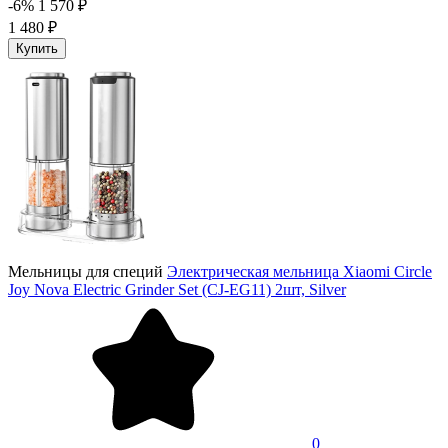
-6%
1 570 ₽
1 480 ₽
Купить
Мельницы для специй
Электрическая мельница Xiaomi Circle
Joy Nova Electric Grinder Set (CJ-EG11) 2шт, Silver
0