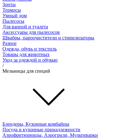
Зонты
Термосы
Умный дом
Пылесосы
Для ванной и туалета
Аксессуары для пылесосов
Швабры, пароочистители и стирилизаторы
Разное
Одежда, обувь и текстиль
Товары для животных
Уход за одеждой и обувью
/
Мельницы для специй
Блендеры, Кухонные комбайны
Посуда и кухонные принадлежности
Аэрофритюрницы, Аэрогрили, Мультиварки