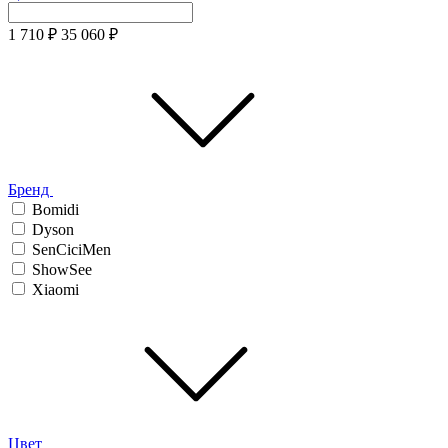
1 710
₽
35 060
₽
Бренд
Bomidi
Dyson
SenCiciMen
ShowSee
Xiaomi
Цвет