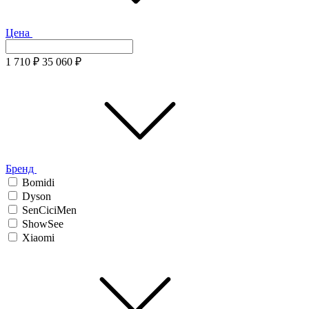
Цена
1 710
₽
35 060
₽
Бренд
Bomidi
Dyson
SenCiciMen
ShowSee
Xiaomi