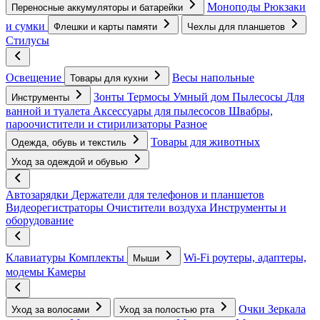
Моноподы
Рюкзаки
Переносные аккумуляторы и батарейки
и сумки
Флешки и карты памяти
Чехлы для планшетов
Стилусы
Освещение
Весы напольные
Товары для кухни
Зонты
Термосы
Умный дом
Пылесосы
Для
Инструменты
ванной и туалета
Аксессуары для пылесосов
Швабры,
пароочистители и стирилизаторы
Разное
Товары для животных
Одежда, обувь и текстиль
Уход за одеждой и обувью
Автозарядки
Держатели для телефонов и планшетов
Видеорегистраторы
Очистители воздуха
Инструменты и
оборудование
Клавиатуры
Комплекты
Wi-Fi роутеры, адаптеры,
Мыши
модемы
Камеры
Очки
Зеркала
Уход за волосами
Уход за полостью рта