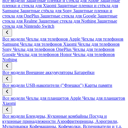
Все модели
Защитные пленки и стёкла для Apple
Защитные
пленки и стекла для Xiaomi
Защитные пленки и стёкла для
Samsung
Защитные стёкла для Sony
Защитные пленки и
стекла для OnePlus
Защитные стекла для Google
Защитные
стекла для Realme
Защитные стекла для Nothing
Защитные
стекла для Nintendo Switch
Все модели
Чехлы для телефонов Apple
Чехлы для телефонов
Samsung
Чехлы для телефонов Xiaomi
Чехлы для телефонов
Sony
Чехлы для телефонов OnePlus
Чехлы для телефонов
Google
Чехлы для телефонов Honor
Чехлы для телефонов
Nothing
Все модели
Внешние аккумуляторы
Батарейки
Все модели
USB-накопители ("Флешки")
Карты памяти
Все модели
Чехлы для планшетов Apple
Чехлы для планшетов
Xiaomi
Все модели
Блендеры, Кухонные комбайны
Посуда и
кухонные принадлежности
Аэрофритюрницы, Аэрогрили,
Мультиварки
Кофемашины, Кофемолки, Вспениватели и т.д.