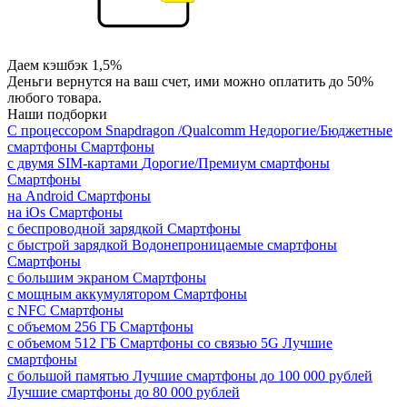
Даем кэшбэк 1,5%
Деньги вернутся на ваш счет, ими можно оплатить до 50%
любого товара.
Наши подборки
С процессором Snapdragon /Qualcomm
Недорогие/Бюджетные
смартфоны
Смартфоны
с двумя SIM-картами
Дорогие/Премиум смартфоны
Смартфоны
на Android
Смартфоны
на iOs
Смартфоны
с беспроводной зарядкой
Смартфоны
с быстрой зарядкой
Водонепроницаемые смартфоны
Смартфоны
с большим экраном
Смартфоны
с мощным аккумулятором
Смартфоны
с NFC
Смартфоны
с объемом 256 ГБ
Смартфоны
с объемом 512 ГБ
Смартфоны со связью 5G
Лучшие
смартфоны
с большой памятью
Лучшие смартфоны до 100 000 рублей
Лучшие смартфоны до 80 000 рублей