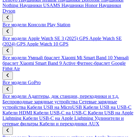
Nothing
Наушники USAMS
Наушники Honor
Наушники
Dyson
Все модели
Консоли Play Station
Все модели
Apple Watch SE 3 (2025) GPS
Apple Watch SE
(2024) GPS
Apple Watch 10 GPS
Все модели
Умный браслет Xiaomi Mi Smart Band 10
Умный
браслет Xiaomi Smart Band 9 Active
Фитнес-браслет Google
Fitbit Air
Все модели
GoPro
Все модели
Адаптеры, док станции, переходники и т.д.
Беспроводные зарядные устройства
Сетевые зарядные
устройства
Кабели USB на MicroUSB
Кабели USB на USB-C
Кабели HDMI
Кабели USB-C на USB-C
Кабели USB на Apple
Lightning
Кабели USB-C на Apple Lightning
Удлинители и
сетевые фильтры
Кабели и переходники AUX