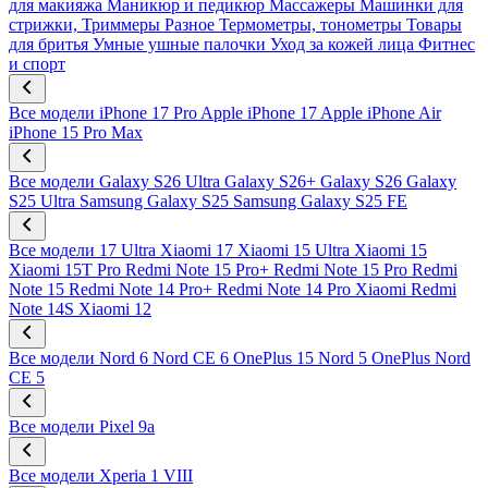
для макияжа
Маникюр и педикюр
Массажеры
Машинки для
стрижки, Триммеры
Разное
Термометры, тонометры
Товары
для бритья
Умные ушные палочки
Уход за кожей лица
Фитнес
и спорт
Все модели
iPhone 17 Pro
Apple iPhone 17
Apple iPhone Air
iPhone 15 Pro Max
Все модели
Galaxy S26 Ultra
Galaxy S26+
Galaxy S26
Galaxy
S25 Ultra
Samsung Galaxy S25
Samsung Galaxy S25 FE
Все модели
17 Ultra
Xiaomi 17
Xiaomi 15 Ultra
Xiaomi 15
Xiaomi 15T Pro
Redmi Note 15 Pro+
Redmi Note 15 Pro
Redmi
Note 15
Redmi Note 14 Pro+
Redmi Note 14 Pro
Xiaomi Redmi
Note 14S
Xiaomi 12
Все модели
Nord 6
Nord CE 6
OnePlus 15
Nord 5
OnePlus Nord
CE 5
Все модели
Pixel 9a
Все модели
Xperia 1 VIII