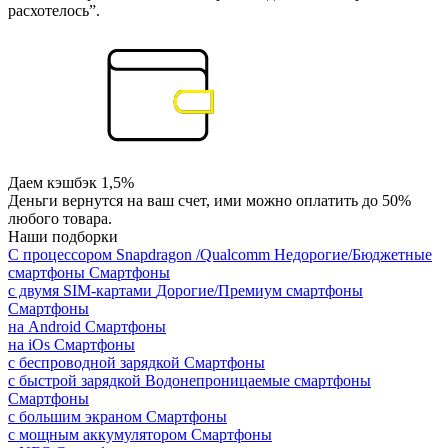
расхотелось”.
Даем кэшбэк 1,5%
Деньги вернутся на ваш счет, ими можно оплатить до 50%
любого товара.
Наши подборки
С процессором Snapdragon /Qualcomm
Недорогие/Бюджетные
смартфоны
Смартфоны
с двумя SIM-картами
Дорогие/Премиум смартфоны
Смартфоны
на Android
Смартфоны
на iOs
Смартфоны
с беспроводной зарядкой
Смартфоны
с быстрой зарядкой
Водонепроницаемые смартфоны
Смартфоны
с большим экраном
Смартфоны
с мощным аккумулятором
Смартфоны