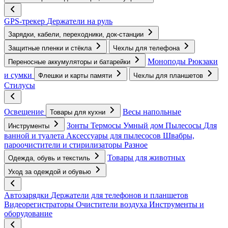
GPS-трекер
Держатели на руль
Зарядки, кабели, переходники, док-станции
Защитные пленки и стёкла
Чехлы для телефона
Моноподы
Рюкзаки
Переносные аккумуляторы и батарейки
и сумки
Флешки и карты памяти
Чехлы для планшетов
Стилусы
Освещение
Весы напольные
Товары для кухни
Зонты
Термосы
Умный дом
Пылесосы
Для
Инструменты
ванной и туалета
Аксессуары для пылесосов
Швабры,
пароочистители и стирилизаторы
Разное
Товары для животных
Одежда, обувь и текстиль
Уход за одеждой и обувью
Автозарядки
Держатели для телефонов и планшетов
Видеорегистраторы
Очистители воздуха
Инструменты и
оборудование