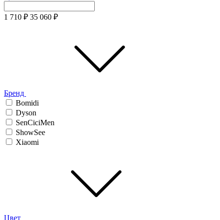
1 710
₽
35 060
₽
Бренд
Bomidi
Dyson
SenCiciMen
ShowSee
Xiaomi
Цвет