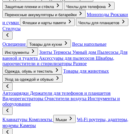
Защитные пленки и стёкла
Чехлы для телефона
Моноподы
Рюкзаки
Переносные аккумуляторы и батарейки
и сумки
Флешки и карты памяти
Чехлы для планшетов
Стилусы
Освещение
Весы напольные
Товары для кухни
Зонты
Термосы
Умный дом
Пылесосы
Для
Инструменты
ванной и туалета
Аксессуары для пылесосов
Швабры,
пароочистители и стирилизаторы
Разное
Товары для животных
Одежда, обувь и текстиль
Уход за одеждой и обувью
Автозарядки
Держатели для телефонов и планшетов
Видеорегистраторы
Очистители воздуха
Инструменты и
оборудование
Клавиатуры
Комплекты
Wi-Fi роутеры, адаптеры,
Мыши
модемы
Камеры