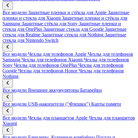
Все модели
Защитные пленки и стёкла для Apple
Защитные
пленки и стекла для Xiaomi
Защитные пленки и стёкла для
Samsung
Защитные стёкла для Sony
Защитные пленки и
стекла для OnePlus
Защитные стекла для Google
Защитные
стекла для Realme
Защитные стекла для Nothing
Защитные
стекла для Nintendo Switch
Все модели
Чехлы для телефонов Apple
Чехлы для телефонов
Samsung
Чехлы для телефонов Xiaomi
Чехлы для телефонов
Sony
Чехлы для телефонов OnePlus
Чехлы для телефонов
Google
Чехлы для телефонов Honor
Чехлы для телефонов
Nothing
Все модели
Внешние аккумуляторы
Батарейки
Все модели
USB-накопители ("Флешки")
Карты памяти
Все модели
Чехлы для планшетов Apple
Чехлы для планшетов
Xiaomi
Все модели
Блендеры, Кухонные комбайны
Посуда и