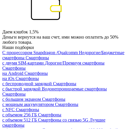
Даем кэшбэк 1,5%
Деньги вернутся на ваш счет, ими можно оплатить до 50%
любого товара.
Наши подборки
С процессором Snapdragon /Qualcomm
Недорогие/Бюджетные
смартфоны
Смартфоны
с двумя SIM-картами
Дорогие/Премиум смартфоны
Смартфоны
на Android
Смартфоны
на iOs
Смартфоны
с беспроводной зарядкой
Смартфоны
с быстрой зарядкой
Водонепроницаемые смартфоны
Смартфоны
с большим экраном
Смартфоны
с мощным аккумулятором
Смартфоны
с NFC
Смартфоны
с объемом 256 ГБ
Смартфоны
с объемом 512 ГБ
Смартфоны со связью 5G
Лучшие
смартфоны