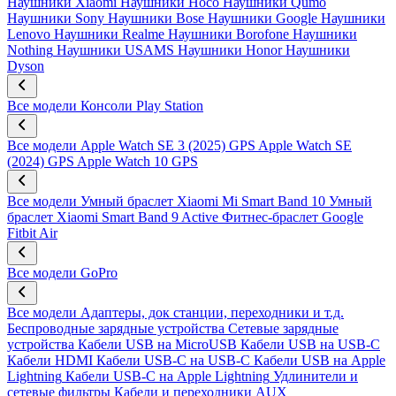
Наушники Xiaomi
Наушники Hoco
Наушники Qumo
Наушники Sony
Наушники Bose
Наушники Google
Наушники
Lenovo
Наушники Realme
Наушники Borofone
Наушники
Nothing
Наушники USAMS
Наушники Honor
Наушники
Dyson
Все модели
Консоли Play Station
Все модели
Apple Watch SE 3 (2025) GPS
Apple Watch SE
(2024) GPS
Apple Watch 10 GPS
Все модели
Умный браслет Xiaomi Mi Smart Band 10
Умный
браслет Xiaomi Smart Band 9 Active
Фитнес-браслет Google
Fitbit Air
Все модели
GoPro
Все модели
Адаптеры, док станции, переходники и т.д.
Беспроводные зарядные устройства
Сетевые зарядные
устройства
Кабели USB на MicroUSB
Кабели USB на USB-C
Кабели HDMI
Кабели USB-C на USB-C
Кабели USB на Apple
Lightning
Кабели USB-C на Apple Lightning
Удлинители и
сетевые фильтры
Кабели и переходники AUX