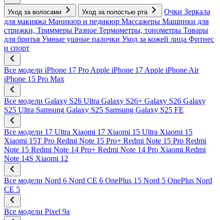
Очки
Зеркала
Уход за волосами
Уход за полостью рта
для макияжа
Маникюр и педикюр
Массажеры
Машинки для
стрижки, Триммеры
Разное
Термометры, тонометры
Товары
для бритья
Умные ушные палочки
Уход за кожей лица
Фитнес
и спорт
Все модели
iPhone 17 Pro
Apple iPhone 17
Apple iPhone Air
iPhone 15 Pro Max
Все модели
Galaxy S26 Ultra
Galaxy S26+
Galaxy S26
Galaxy
S25 Ultra
Samsung Galaxy S25
Samsung Galaxy S25 FE
Все модели
17 Ultra
Xiaomi 17
Xiaomi 15 Ultra
Xiaomi 15
Xiaomi 15T Pro
Redmi Note 15 Pro+
Redmi Note 15 Pro
Redmi
Note 15
Redmi Note 14 Pro+
Redmi Note 14 Pro
Xiaomi Redmi
Note 14S
Xiaomi 12
Все модели
Nord 6
Nord CE 6
OnePlus 15
Nord 5
OnePlus Nord
CE 5
Все модели
Pixel 9a