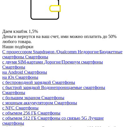
Даем кэшбэк 1,5%
Деньги вернутся на ваш счет, ими можно оплатить до 50%
любого товара.
Наши подборки
С процессором Snapdragon /Qualcomm
Недорогие/Бюджетные
смартфоны
Смартфоны
с двумя SIM-картами
Дорогие/Премиум смартфоны
Смартфоны
на Android
Смартфоны
на iOs
Смартфоны
с беспроводной зарядкой
Смартфоны
с быстрой зарядкой
Водонепроницаемые смартфоны
Смартфоны
с большим экраном
Смартфоны
с мощным аккумулятором
Смартфоны
с NFC
Смартфоны
с объемом 256 ГБ
Смартфоны
с объемом 512 ГБ
Смартфоны со связью 5G
Лучшие
смартфоны