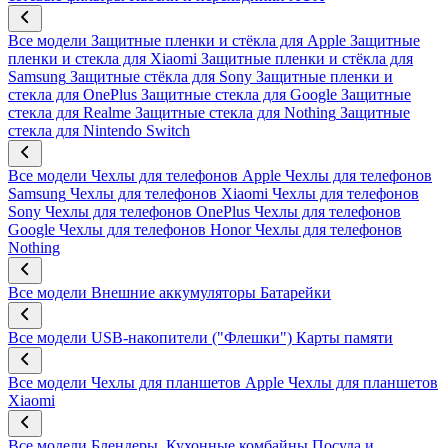
Все модели
Защитные пленки и стёкла для Apple
Защитные
пленки и стекла для Xiaomi
Защитные пленки и стёкла для
Samsung
Защитные стёкла для Sony
Защитные пленки и
стекла для OnePlus
Защитные стекла для Google
Защитные
стекла для Realme
Защитные стекла для Nothing
Защитные
стекла для Nintendo Switch
Все модели
Чехлы для телефонов Apple
Чехлы для телефонов
Samsung
Чехлы для телефонов Xiaomi
Чехлы для телефонов
Sony
Чехлы для телефонов OnePlus
Чехлы для телефонов
Google
Чехлы для телефонов Honor
Чехлы для телефонов
Nothing
Все модели
Внешние аккумуляторы
Батарейки
Все модели
USB-накопители ("Флешки")
Карты памяти
Все модели
Чехлы для планшетов Apple
Чехлы для планшетов
Xiaomi
Все модели
Блендеры, Кухонные комбайны
Посуда и