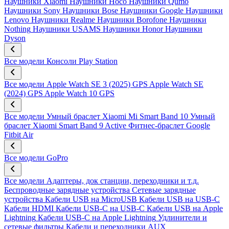
Наушники Xiaomi
Наушники Hoco
Наушники Qumo
Наушники Sony
Наушники Bose
Наушники Google
Наушники
Lenovo
Наушники Realme
Наушники Borofone
Наушники
Nothing
Наушники USAMS
Наушники Honor
Наушники
Dyson
Все модели
Консоли Play Station
Все модели
Apple Watch SE 3 (2025) GPS
Apple Watch SE
(2024) GPS
Apple Watch 10 GPS
Все модели
Умный браслет Xiaomi Mi Smart Band 10
Умный
браслет Xiaomi Smart Band 9 Active
Фитнес-браслет Google
Fitbit Air
Все модели
GoPro
Все модели
Адаптеры, док станции, переходники и т.д.
Беспроводные зарядные устройства
Сетевые зарядные
устройства
Кабели USB на MicroUSB
Кабели USB на USB-C
Кабели HDMI
Кабели USB-C на USB-C
Кабели USB на Apple
Lightning
Кабели USB-C на Apple Lightning
Удлинители и
сетевые фильтры
Кабели и переходники AUX