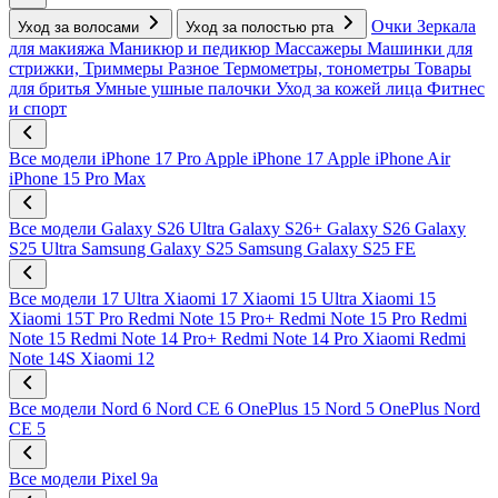
Очки
Зеркала
Уход за волосами
Уход за полостью рта
для макияжа
Маникюр и педикюр
Массажеры
Машинки для
стрижки, Триммеры
Разное
Термометры, тонометры
Товары
для бритья
Умные ушные палочки
Уход за кожей лица
Фитнес
и спорт
Все модели
iPhone 17 Pro
Apple iPhone 17
Apple iPhone Air
iPhone 15 Pro Max
Все модели
Galaxy S26 Ultra
Galaxy S26+
Galaxy S26
Galaxy
S25 Ultra
Samsung Galaxy S25
Samsung Galaxy S25 FE
Все модели
17 Ultra
Xiaomi 17
Xiaomi 15 Ultra
Xiaomi 15
Xiaomi 15T Pro
Redmi Note 15 Pro+
Redmi Note 15 Pro
Redmi
Note 15
Redmi Note 14 Pro+
Redmi Note 14 Pro
Xiaomi Redmi
Note 14S
Xiaomi 12
Все модели
Nord 6
Nord CE 6
OnePlus 15
Nord 5
OnePlus Nord
CE 5
Все модели
Pixel 9a