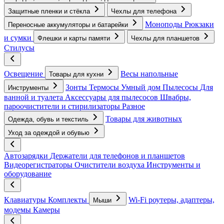
Защитные пленки и стёкла
Чехлы для телефона
Моноподы
Рюкзаки
Переносные аккумуляторы и батарейки
и сумки
Флешки и карты памяти
Чехлы для планшетов
Стилусы
Освещение
Весы напольные
Товары для кухни
Зонты
Термосы
Умный дом
Пылесосы
Для
Инструменты
ванной и туалета
Аксессуары для пылесосов
Швабры,
пароочистители и стирилизаторы
Разное
Товары для животных
Одежда, обувь и текстиль
Уход за одеждой и обувью
Автозарядки
Держатели для телефонов и планшетов
Видеорегистраторы
Очистители воздуха
Инструменты и
оборудование
Клавиатуры
Комплекты
Wi-Fi роутеры, адаптеры,
Мыши
модемы
Камеры