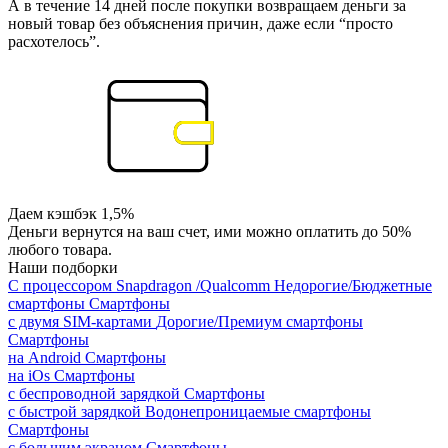
А в течение 14 дней после покупки возвращаем деньги за
новый товар без объяснения причин, даже если “просто
расхотелось”.
Даем кэшбэк 1,5%
Деньги вернутся на ваш счет, ими можно оплатить до 50%
любого товара.
Наши подборки
С процессором Snapdragon /Qualcomm
Недорогие/Бюджетные
смартфоны
Смартфоны
с двумя SIM-картами
Дорогие/Премиум смартфоны
Смартфоны
на Android
Смартфоны
на iOs
Смартфоны
с беспроводной зарядкой
Смартфоны
с быстрой зарядкой
Водонепроницаемые смартфоны
Смартфоны
с большим экраном
Смартфоны