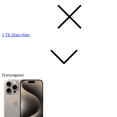
1 ТБ
2Sim
eSim
Популярное