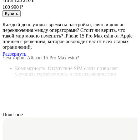
-18%
123 210 ₽
100 990 ₽
Купить
Каждый день уходит время на настройки, связь и долгие
переключения между операторами? Стоит ли верить, что
такой мир можно изменить?
iPhone 15 Pro Max esim от Apple
пришёл с решением, которое освободит вас от всех старых
ограничений.
Развернуть
Чем хорош
Айфон 15 Pro Max esim?
Компактность. Отсутствие SIM-слота позволяет
улучшить герметичность и снизить количество
отверстий, что делает его более защищённым от влаги, а
также пыли.
Глобальная совместимость. Возможность подключения к
мобильным операторам по всему миру с
использованием
esim
. Это особенно удобно для
путешественников, так как не нужно менять карту при
смене страны.
Полезное
Простота подключения. Технология
esim
позволяет
легко активировать мобильный тариф, без
необходимости вставлять физическую
SIM
карту.
Увеличенная безопасность. Профили
esim
хранятся в