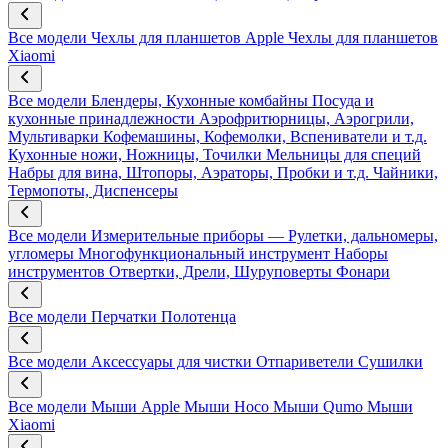
Все модели
Чехлы для планшетов Apple
Чехлы для планшетов
Xiaomi
Все модели
Блендеры, Кухонные комбайны
Посуда и
кухонные принадлежности
Аэрофритюрницы, Аэрогрили,
Мультиварки
Кофемашины, Кофемолки, Вспениватели и т.д.
Кухонные ножи, Ножницы, Точилки
Мельницы для специй
Набры для вина, Штопоры, Аэраторы, Пробки и т.д.
Чайники,
Термопоты, Диспенсеры
Все модели
Измерительные приборы — Рулетки, дальномеры,
угломеры
Многофункциональный инструмент
Наборы
инструментов
Отвертки, Дрели, Шуруповерты
Фонари
Все модели
Перчатки
Полотенца
Все модели
Аксессуары для чистки
Отпариветели
Сушилки
Все модели
Мыши Apple
Мыши Hoco
Мыши Qumo
Мыши
Xiaomi