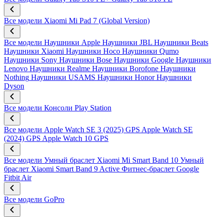
Все модели
Xiaomi Mi Pad 7 (Global Version)
Все модели
Наушники Apple
Наушники JBL
Наушники Beats
Наушники Xiaomi
Наушники Hoco
Наушники Qumo
Наушники Sony
Наушники Bose
Наушники Google
Наушники
Lenovo
Наушники Realme
Наушники Borofone
Наушники
Nothing
Наушники USAMS
Наушники Honor
Наушники
Dyson
Все модели
Консоли Play Station
Все модели
Apple Watch SE 3 (2025) GPS
Apple Watch SE
(2024) GPS
Apple Watch 10 GPS
Все модели
Умный браслет Xiaomi Mi Smart Band 10
Умный
браслет Xiaomi Smart Band 9 Active
Фитнес-браслет Google
Fitbit Air
Все модели
GoPro