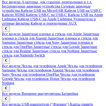
Все модели
Адаптеры, док станции, переходники и т.д.
Беспроводные зарядные устройства
Сетевые зарядные
устройства
Кабели USB на MicroUSB
Кабели USB на USB-C
Кабели HDMI
Кабели USB-C на USB-C
Кабели USB на Apple
Lightning
Кабели USB-C на Apple Lightning
Удлинители и
сетевые фильтры
Кабели и переходники AUX
Все модели
Защитные пленки и стёкла для Apple
Защитные
пленки и стекла для Xiaomi
Защитные пленки и стёкла для
Samsung
Защитные стёкла для Sony
Защитные пленки и
стекла для OnePlus
Защитные стекла для Google
Защитные
стекла для Realme
Защитные стекла для Nothing
Защитные
стекла для Nintendo Switch
Все модели
Чехлы для телефонов Apple
Чехлы для телефонов
Samsung
Чехлы для телефонов Xiaomi
Чехлы для телефонов
Sony
Чехлы для телефонов OnePlus
Чехлы для телефонов
Google
Чехлы для телефонов Honor
Чехлы для телефонов
Nothing
Все модели
Внешние аккумуляторы
Батарейки
Все модели
USB-накопители ("Флешки")
Карты памяти