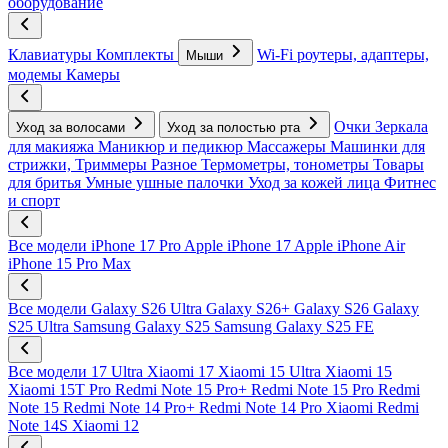
оборудование
Клавиатуры
Комплекты
Wi-Fi роутеры, адаптеры,
Мыши
модемы
Камеры
Очки
Зеркала
Уход за волосами
Уход за полостью рта
для макияжа
Маникюр и педикюр
Массажеры
Машинки для
стрижки, Триммеры
Разное
Термометры, тонометры
Товары
для бритья
Умные ушные палочки
Уход за кожей лица
Фитнес
и спорт
Все модели
iPhone 17 Pro
Apple iPhone 17
Apple iPhone Air
iPhone 15 Pro Max
Все модели
Galaxy S26 Ultra
Galaxy S26+
Galaxy S26
Galaxy
S25 Ultra
Samsung Galaxy S25
Samsung Galaxy S25 FE
Все модели
17 Ultra
Xiaomi 17
Xiaomi 15 Ultra
Xiaomi 15
Xiaomi 15T Pro
Redmi Note 15 Pro+
Redmi Note 15 Pro
Redmi
Note 15
Redmi Note 14 Pro+
Redmi Note 14 Pro
Xiaomi Redmi
Note 14S
Xiaomi 12