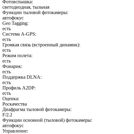
Фотовспышка
:
светодиодная, тыльная
Функции тыловой фотокамеры
:
автофокус
Geo Tagging
:
есть
Cистема A-GPS
:
есть
Громкая связь (встроенный динамик)
:
есть
Режим полета
:
есть
Фонарик
:
есть
Поддержка DLNA
:
есть
Профиль A2DP
:
есть
Оценка
:
Роскачества
Диафрагма тыловой фотокамеры
:
F/2.2
Функции основной (тыловой) фотокамеры
:
автофокус
Управление
: