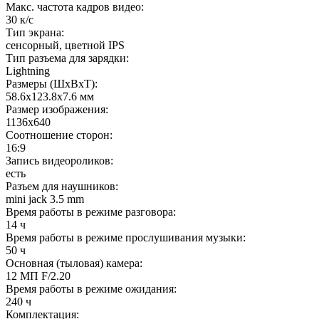
Макс. частота кадров видео
:
30 к/с
Тип экрана
:
сенсорный, цветной IPS
Тип разъема для зарядки
:
Lightning
Размеры (ШxВxТ)
:
58.6x123.8x7.6 мм
Размер изображения
:
1136x640
Соотношение сторон
:
16:9
Запись видеороликов
:
есть
Разъем для наушников
:
mini jack 3.5 mm
Время работы в режиме разговора
:
14 ч
Время работы в режиме прослушивания музыки
:
50 ч
Основная (тыловая) камера
:
12 МП F/2.20
Время работы в режиме ожидания
:
240 ч
Комплектация
: