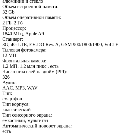
алюминий и стекло
Объем встроенной памяти
:
32 Gb
Объем оперативной памяти
:
2 ГБ, 2 Гб
Процессор
:
1840 МГц, Apple A9
Стандарт
:
3G, 4G LTE, EV-DO Rev. A, GSM 900/1800/1900, VoLTE
Тыловая фотокамера
:
12 МП
Фронтальная камера
:
1.2 МП, 1.2 млн пикс., есть
Число пикселей на дюйм (PPI)
:
326
Аудио
:
AAC, MP3, WAV
Тип
:
смартфон
Тип корпуса
:
классический
Тип сенсорного экрана
:
емкостный, мультитач
Автоматический поворот экрана
:
есть