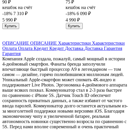
90 ₽
75 ₽
кешбэк на счёт
кешбэк на счёт
-18%
7 310 ₽
-18%
6 090 ₽
5 990 ₽
4 990 ₽
Купить
Купить
ОПИСАНИЕ
ОПИСАНИЕ
Характеристики
Характеристики
Оплата
Оплата
Кредит
Кредит
Доставка
Доставка
Гарантия
Гарантия
Компания Apple создала, пожалуй, самый мощный в истории
4-дюймовый смартфон. Фанаты бренда заполучили
впечатляюще быстрый процессор А9 в легендарном — том
самом — дизайне, горячо полюбившимся миллионам людей.
Уникальный Apple-смартфон может снимать 4K-видео и
поддерживает Live Photos. Эргономика 4-дюймового аппарата
выше всяких похвал. Коммуникатор стал в 2-3 раза быстрее
по сравнению с iPhone 5S. Датчик Touch ID обеспечит
сохранность приватных данных, а также избавит от частого
ввода паролей. Коммуникатор долго останется актуальным из-
за многолетней поддержки новыми версиями iOS. Благодаря
экономичному чипу и увеличенной батарее, реальная
автономность новинки существенно возросла по сравнению с
5S. Перед нами вполне современный и очень практичный