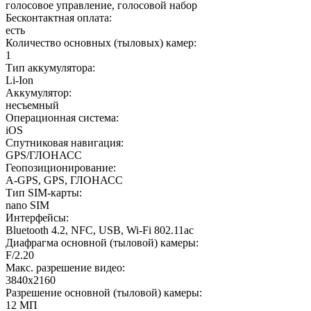
голосовое управление, голосовой набор
Бесконтактная оплата
:
есть
Количество основных (тыловых) камер
:
1
Тип аккумулятора
:
Li-Ion
Аккумулятор
:
несъемный
Операционная система
:
iOS
Спутниковая навигация
:
GPS/ГЛОНАСС
Геопозиционирование
:
A-GPS, GPS, ГЛОНАСС
Тип SIM-карты
:
nano SIM
Интерфейсы
:
Bluetooth 4.2, NFC, USB, Wi-Fi 802.11ac
Диафрагма основной (тыловой) камеры
:
F/2.20
Макс. разрешение видео
:
3840x2160
Разрешение основной (тыловой) камеры
:
12 МП