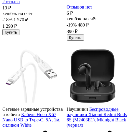
2 отзыва
Отзывов нет
19 ₽
6 ₽
кешбэк на счёт
кешбэк на счёт
-18%
1 570 ₽
-19%
480 ₽
1 290 ₽
390 ₽
Купить
Купить
Сетевые зарядные устройства
Наушники
Беспроводные
и кабели
Кабель Hoco X67
наушники Xiaomi Redmi Buds
Nano USB to Type-C, 5А, 1м,
6S (M2403E1), Midnight Black
силикон White
(черная)