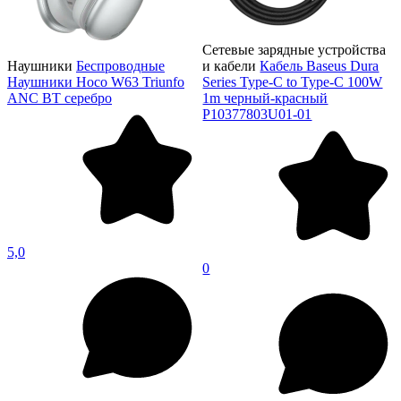
Сетевые зарядные устройства
Наушники
Беспроводные
и кабели
Кабель Baseus Dura
Наушники Hoco W63 Triunfo
Series Type-C to Type-C 100W
ANC BT серебро
1m черный-красный
P10377803U01-01
5,0
0