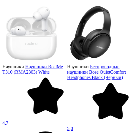
Наушники
Наушники RealMe
Наушники
Беспроводные
T310 (RMA2303) White
наушники Bose QuietComfort
Headphones Black (Черный)
4,7
5,0