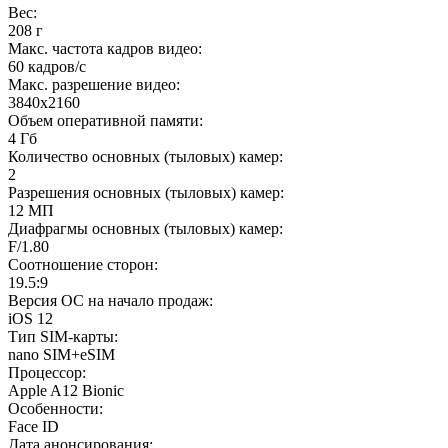
Вес
:
208 г
Макс. частота кадров видео
:
60 кадров/с
Макс. разрешение видео
:
3840x2160
Объем оперативной памяти
:
4 Гб
Количество основных (тыловых) камер
:
2
Разрешения основных (тыловых) камер
:
12 МП
Диафрагмы основных (тыловых) камер
:
F/1.80
Соотношение сторон
:
19.5:9
Версия ОС на начало продаж
:
iOS 12
Тип SIM-карты
:
nano SIM+eSIM
Процессор
:
Apple A12 Bionic
Особенности
:
Face ID
Дата анонсирования
: