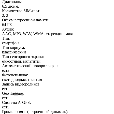
Диагональ
:
6.5 дюйм.
Количество SIM-карт
:
2, 2
Объем встроенной памяти
:
64 ГБ
Аудио
:
AAC, MP3, WAV, WMA, стереодинамики
Тип
:
смартфон
Тип корпуса
:
классический
Тип сенсорного экрана
:
емкостный, мультитач
Автоматический поворот экрана
:
есть
Фотовспышка
:
светодиодная, тыльная
Запись видеороликов
:
есть
Geo Tagging
:
есть
Cистема A-GPS
:
есть
Громкая связь (встроенный динамик)
: