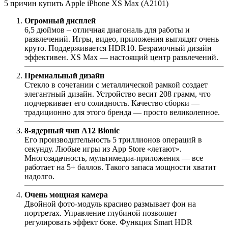
5 причин купить Apple iPhone XS Max (A2101)
Огромный дисплей
6,5 дюймов – отличная диагональ для работы и
развлечений. Игры, видео, приложения выглядят очень
круто. Поддерживается HDR10. Безрамочный дизайн
эффективен. XS Max — настоящий центр развлечений.
Премиальный дизайн
Стекло в сочетании с металлической рамкой создает
элегантный дизайн. Устройство весит 208 грамм, что
подчеркивает его солидность. Качество сборки —
традиционно для этого бренда — просто великолепное.
8-ядерный чип A12 Bionic
Его производительность 5 триллионов операций в
секунду. Любые игры из App Store «летают».
Многозадачность, мультимедиа-приложения — все
работает на 5+ баллов. Такого запаса мощности хватит
надолго.
Очень мощная камера
Двойной фото-модуль красиво размывает фон на
портретах. Управление глубиной позволяет
регулировать эффект боке. Функция Smart HDR