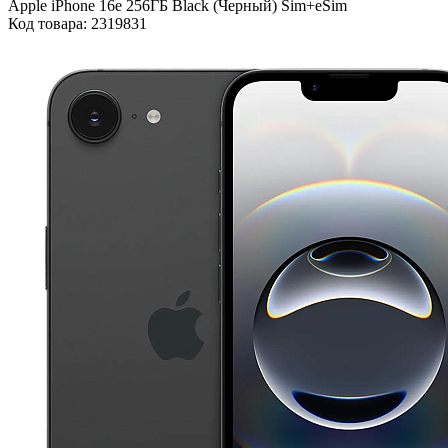
Apple iPhone 16e 256ГБ Black (Черный) Sim+eSim
Код товара: 2319831