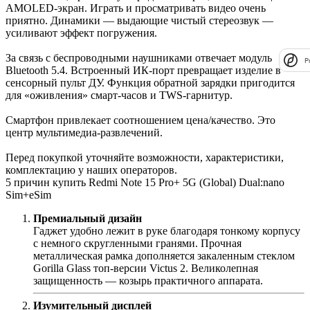
AMOLED-экран. Играть и просматривать видео очень
приятно. Динамики — выдающие чистый стереозвук —
усиливают эффект погружения.
За связь с беспроводными наушниками отвечает модуль
P
Bluetooth 5.4. Встроенный ИК-порт превращает изделие в
сенсорный пульт ДУ. Функция обратной зарядки пригодится
для «оживления» смарт-часов и TWS-гарнитур.
Смартфон привлекает соотношением цена/качество. Это
центр мультимедиа-развлечений.
Перед покупкой уточняйте возможности, характеристики,
комплектацию у наших операторов.
5 причин купить Redmi Note 15 Pro+ 5G (Global) Dual:nano
Sim+eSim
Премиальный дизайн
Гаджет удобно лежит в руке благодаря тонкому корпусу
с немного скругленными гранями. Прочная
металлическая рамка дополняется закаленным стеклом
Gorilla Glass топ-версии Victus 2. Великолепная
защищенность — козырь практичного аппарата.
Изумительный дисплей