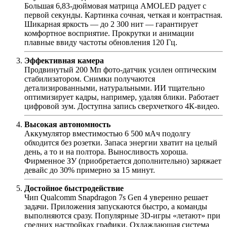
Большая 6,83-дюймовая матрица AMOLED радует с
первой секунды. Картинка сочная, четкая и контрастная.
Шикарная яркость — до 2 300 нит — гарантирует
комфортное восприятие. Прокрутки и анимации
плавные ввиду частоты обновления 120 Гц.
Эффективная камера
Продвинутый 200 Мп фото-датчик усилен оптическим
стабилизатором. Снимки получаются
детализированными, натуральными. ИИ тщательно
оптимизирует кадры, например, удаляя блики. Работает
цифровой зум. Доступна запись сверхчеткого 4К-видео.
Высокая автономность
Аккумулятор вместимостью 6 500 мАч подолгу
обходится без розетки. Запаса энергии хватит на целый
день, а то и на полтора. Выносливость хороша.
Фирменное ЗУ (приобретается дополнительно) заряжает
девайс до 30% примерно за 15 минут.
Достойное быстродействие
Чип Qualcomm Snapdragon 7s Gen 4 уверенно решает
задачи. Приложения запускаются быстро, а команды
выполняются сразу. Популярные 3D-игры «летают» при
средних настройках графики. Охлаждающая система