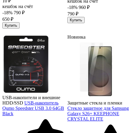
10 ₽
кешбэк на счёт
кешбэк на счёт
-18%
960 ₽
-18%
790 ₽
790 ₽
650 ₽
Купить
Купить
Новинка
USB-накопители и внешние
HDD/SSD
USB-накопитель
Защитные стекла и пленки
Qumo Speedster USB 3.0 64GB
Стекло защитное для Samsung
Black
Galaxy S26+ KEEPHONE
CRYSTAL ELITE