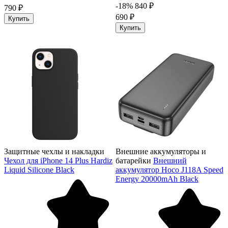
-18%
840 ₽
790 ₽
690 ₽
Купить
Купить
Защитные чехлы и накладки
Внешние аккумуляторы и
Чехол для iPhone 14 Plus Hardiz
батарейки
Внешний
Liquid Silicone Black
аккумулятор Hoco J118A Speed
Energy 20000mAh Black