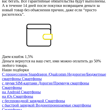
вас бегать. Все гарантийные обязательства будут выполнены.
А в течение 14 дней после покупки возвращаем деньги за
новый товар без объяснения причин, даже если “просто
расхотелось”.
Даем кэшбэк 1,5%
Деньги вернутся на ваш счет, ими можно оплатить до 50%
любого товара.
Наши подборки
С процессором Snapdragon /Qualcomm
Недорогие/Бюджетные
смартфоны
Смартфоны
с двумя SIM-картами
Дорогие/Премиум смартфоны
Смартфоны
на Android
Смартфоны
на iOs
Смартфоны
с беспроводной зарядкой
Смартфоны
с быстрой зарядкой
Водонепроницаемые смартфоны
Смартфоны