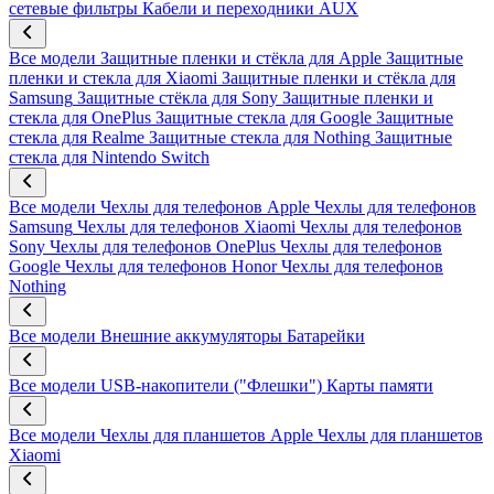
сетевые фильтры
Кабели и переходники AUX
Все модели
Защитные пленки и стёкла для Apple
Защитные
пленки и стекла для Xiaomi
Защитные пленки и стёкла для
Samsung
Защитные стёкла для Sony
Защитные пленки и
стекла для OnePlus
Защитные стекла для Google
Защитные
стекла для Realme
Защитные стекла для Nothing
Защитные
стекла для Nintendo Switch
Все модели
Чехлы для телефонов Apple
Чехлы для телефонов
Samsung
Чехлы для телефонов Xiaomi
Чехлы для телефонов
Sony
Чехлы для телефонов OnePlus
Чехлы для телефонов
Google
Чехлы для телефонов Honor
Чехлы для телефонов
Nothing
Все модели
Внешние аккумуляторы
Батарейки
Все модели
USB-накопители ("Флешки")
Карты памяти
Все модели
Чехлы для планшетов Apple
Чехлы для планшетов
Xiaomi