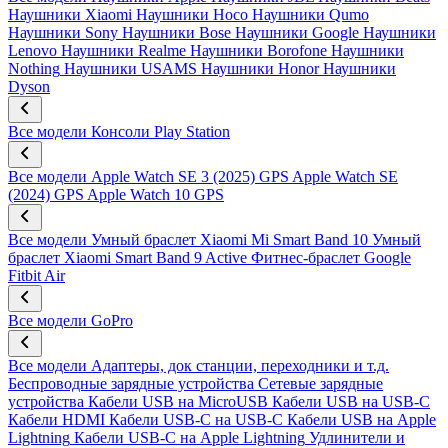
Наушники Xiaomi
Наушники Hoco
Наушники Qumo
Наушники Sony
Наушники Bose
Наушники Google
Наушники
Lenovo
Наушники Realme
Наушники Borofone
Наушники
Nothing
Наушники USAMS
Наушники Honor
Наушники
Dyson
Все модели
Консоли Play Station
Все модели
Apple Watch SE 3 (2025) GPS
Apple Watch SE
(2024) GPS
Apple Watch 10 GPS
Все модели
Умный браслет Xiaomi Mi Smart Band 10
Умный
браслет Xiaomi Smart Band 9 Active
Фитнес-браслет Google
Fitbit Air
Все модели
GoPro
Все модели
Адаптеры, док станции, переходники и т.д.
Беспроводные зарядные устройства
Сетевые зарядные
устройства
Кабели USB на MicroUSB
Кабели USB на USB-C
Кабели HDMI
Кабели USB-C на USB-C
Кабели USB на Apple
Lightning
Кабели USB-C на Apple Lightning
Удлинители и