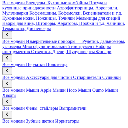
Все модели
Блендеры, Кухонные комбайны
Посуда и
кухонные принадлежности
Аэрофритюрницы, Аэрогрили,
Мультиварки
Кофемашины, Кофемолки, Вспениватели и т.д.
Кухонные ножи, Ножницы, Точилки
Мельницы для специй
Набры для вина, Штопоры, Аэраторы, Пробки и т.д.
Чайники,
Термопоты, Диспенсеры
Все модели
Измерительные приборы — Рулетки, дальномеры,
угломеры
Многофункциональный инструмент
Наборы
инструментов
Отвертки, Дрели, Шуруповерты
Фонари
Все модели
Перчатки
Полотенца
Все модели
Аксессуары для чистки
Отпариветели
Сушилки
Все модели
Мыши Apple
Мыши Hoco
Мыши Qumo
Мыши
Xiaomi
Все модели
Фены, стайлеры
Выпрямители
Все модели
Зубные щетки
Ирригаторы