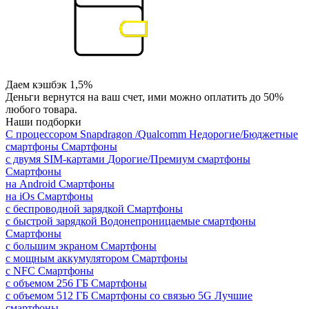
Даем кэшбэк 1,5%
Деньги вернутся на ваш счет, ими можно оплатить до 50%
любого товара.
Наши подборки
С процессором Snapdragon /Qualcomm
Недорогие/Бюджетные
смартфоны
Смартфоны
с двумя SIM-картами
Дорогие/Премиум смартфоны
Смартфоны
на Android
Смартфоны
на iOs
Смартфоны
с беспроводной зарядкой
Смартфоны
с быстрой зарядкой
Водонепроницаемые смартфоны
Смартфоны
с большим экраном
Смартфоны
с мощным аккумулятором
Смартфоны
с NFC
Смартфоны
с объемом 256 ГБ
Смартфоны
с объемом 512 ГБ
Смартфоны со связью 5G
Лучшие
смартфоны