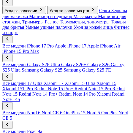
Очки
Зеркала
Уход за волосами
Уход за полостью рта
для макияжа
Маникюр и педикюр
Массажеры
Машинки для
стрижки, Триммеры
Разное
Термометры, тонометры
Товары
для бритья
Умные ушные палочки
Уход за кожей лица
Фитнес
и спорт
Все модели
iPhone 17 Pro
Apple iPhone 17
Apple iPhone Air
iPhone 15 Pro Max
Все модели
Galaxy S26 Ultra
Galaxy S26+
Galaxy S26
Galaxy
S25 Ultra
Samsung Galaxy S25
Samsung Galaxy S25 FE
Все модели
17 Ultra
Xiaomi 17
Xiaomi 15 Ultra
Xiaomi 15
Xiaomi 15T Pro
Redmi Note 15 Pro+
Redmi Note 15 Pro
Redmi
Note 15
Redmi Note 14 Pro+
Redmi Note 14 Pro
Xiaomi Redmi
Note 14S
Все модели
Nord 6
Nord CE 6
OnePlus 15
Nord 5
OnePlus Nord
CE 5
Все модели
Pixel 9a