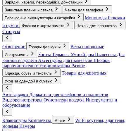
Зарядки, кабели, переходники, док-станции
Защитные пленки и стёкла
Чехлы для телефона
Моноподы
Рюкзаки
Переносные аккумуляторы и батарейки
и сумки
Флешки и карты памяти
Чехлы для планшетов
Стилусы
Освещение
Весы напольные
Товары для кухни
Зонты
Термосы
Умный дом
Пылесосы
Для
Инструменты
ванной и туалета
Аксессуары для пылесосов
Швабры,
пароочистители и стирилизаторы
Разное
Товары для животных
Одежда, обувь и текстиль
Уход за одеждой и обувью
Автозарядки
Держатели для телефонов и планшетов
Видеорегистраторы
Очистители воздуха
Инструменты и
оборудование
Клавиатуры
Комплекты
Wi-Fi роутеры, адаптеры,
Мыши
модемы
Камеры