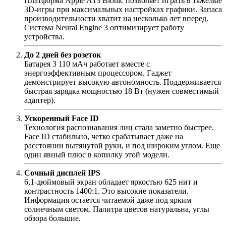
Платформа Apple A13 Bionic позволяет играть в тяжелые
3D-игры при максимальных настройках графики. Запаса
производительности хватит на несколько лет вперед.
Система Neural Engine 3 оптимизирует работу
устройства.
До 2 дней без розеток
Батарея 3 110 мАч работает вместе с
энергоэффективным процессором. Гаджет
демонстрирует высокую автономность. Поддерживается
быстрая зарядка мощностью 18 Вт (нужен совместимый
адаптер).
Ускоренный Face ID
Технология распознавания лиц стала заметно быстрее.
Face ID стабильно, четко срабатывает даже на
расстоянии вытянутой руки, и под широким углом. Еще
один явный плюс в копилку этой модели.
Сочный дисплей IPS
6,1-дюймовый экран обладает яркостью 625 нит и
контрастность 1400:1. Это высокие показатели.
Информация остается читаемой даже под ярким
солнечным светом. Палитра цветов натуральна, углы
обзора большие.