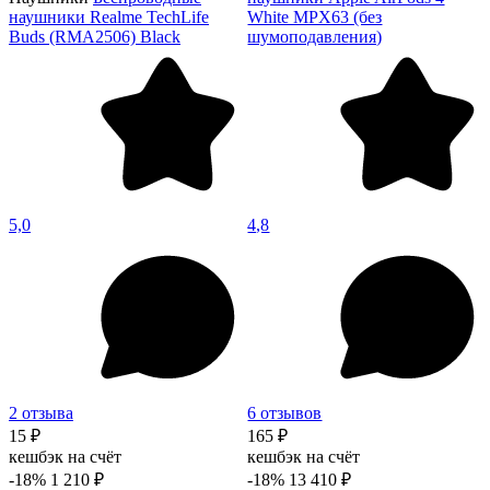
наушники Realme TechLife
White MPX63 (без
Buds (RMA2506) Black
шумоподавления)
5,0
4,8
2 отзыва
6 отзывов
15 ₽
165 ₽
кешбэк на счёт
кешбэк на счёт
-18%
1 210 ₽
-18%
13 410 ₽