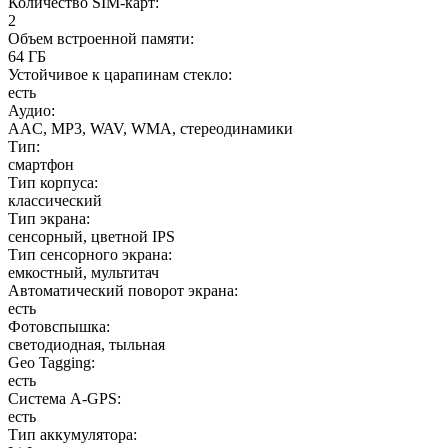
Количество SIM-карт
:
2
Объем встроенной памяти
:
64 ГБ
Устойчивое к царапинам стекло
:
есть
Аудио
:
AAC, MP3, WAV, WMA, стереодинамики
Тип
:
смартфон
Тип корпуса
:
классический
Тип экрана
:
сенсорный, цветной IPS
Тип сенсорного экрана
:
емкостный, мультитач
Автоматический поворот экрана
:
есть
Фотовспышка
:
светодиодная, тыльная
Geo Tagging
:
есть
Cистема A-GPS
:
есть
Тип аккумулятора
: