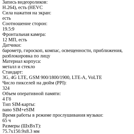
Запись видеороликов
:
H.264), есть (HEVC
Сила нажатия на экран
:
есть
Соотношение сторон
:
19.5:9
Фронтальная камера
:
12 МП, есть
Датчики
:
барометр, гироскоп, компас, освещенности, приближения,
разблокировка по лицу
Материал корпуса
:
металл и стекло
Стандарт
:
3G, 4G LTE, GSM 900/1800/1900, LTE-A, VoLTE
Число пикселей на дюйм (PPI)
:
324
Объем оперативной памяти
:
4 Гб
Тип SIM-карты
:
nano SIM+eSIM
Время работы в режиме прослушивания музыки
:
65 ч
Размеры (ШxВxТ)
:
75.7x150.9x8.3 мм