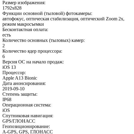
Размер изображения
:
1792x828
Функции основной (тыловой) фотокамеры
:
автофокус, оптическая стабилизация, оптический Zoom 2x,
режим макросъемки
Бесконтактная оплата
:
есть
Количество основных (тыловых) камер
:
2
Количество ядер процессора
:
6
Версия ОС на начало продаж
:
iOS 13
Процессор
:
Apple A13 Bionic
Дата анонсирования
:
2019-09-10
Степень защиты
:
IP68
Операционная система
:
iOS
Спутниковая навигация
:
GPS/ГЛОНАСС
Геопозиционирование
:
A-GPS, GPS, ГЛОНАСС